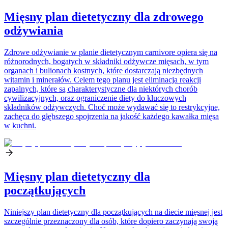
Mięsny plan dietetyczny dla zdrowego
odżywiania
Zdrowe odżywianie w planie dietetycznym carnivore opiera się na
różnorodnych, bogatych w składniki odżywcze mięsach, w tym
organach i bulionach kostnych, które dostarczają niezbędnych
witamin i minerałów. Celem tego planu jest eliminacja reakcji
zapalnych, które są charakterystyczne dla niektórych chorób
cywilizacyjnych, oraz ograniczenie diety do kluczowych
składników odżywczych. Choć może wydawać się to restrykcyjne,
zachęca do głębszego spojrzenia na jakość każdego kawałka mięsa
w kuchni.
Mięsny plan dietetyczny dla
początkujących
Niniejszy plan dietetyczny dla początkujących na diecie mięsnej jest
szczególnie przeznaczony dla osób, które dopiero zaczynają swoją