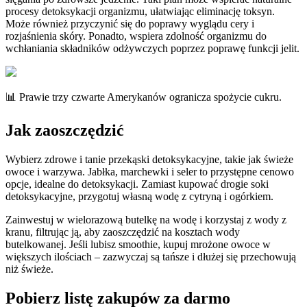
procesy detoksykacji organizmu, ułatwiając eliminację toksyn.
Może również przyczynić się do poprawy wyglądu cery i
rozjaśnienia skóry. Ponadto, wspiera zdolność organizmu do
wchłaniania składników odżywczych poprzez poprawę funkcji jelit.
📊 Prawie trzy czwarte Amerykanów ogranicza spożycie cukru.
Jak zaoszczędzić
Wybierz zdrowe i tanie przekąski detoksykacyjne, takie jak świeże
owoce i warzywa. Jabłka, marchewki i seler to przystępne cenowo
opcje, idealne do detoksykacji. Zamiast kupować drogie soki
detoksykacyjne, przygotuj własną wodę z cytryną i ogórkiem.
Zainwestuj w wielorazową butelkę na wodę i korzystaj z wody z
kranu, filtrując ją, aby zaoszczędzić na kosztach wody
butelkowanej. Jeśli lubisz smoothie, kupuj mrożone owoce w
większych ilościach – zazwyczaj są tańsze i dłużej się przechowują
niż świeże.
Pobierz listę zakupów za darmo