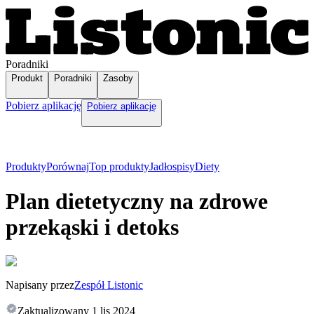
Poradniki
Produkt
Poradniki
Zasoby
Pobierz aplikację
Pobierz aplikację
Produkty
Porównaj
Top produkty
Jadłospisy
Diety
Plan dietetyczny na zdrowe
przekąski i detoks
Napisany przez
Zespół Listonic
Zaktualizowany
1 lis 2024