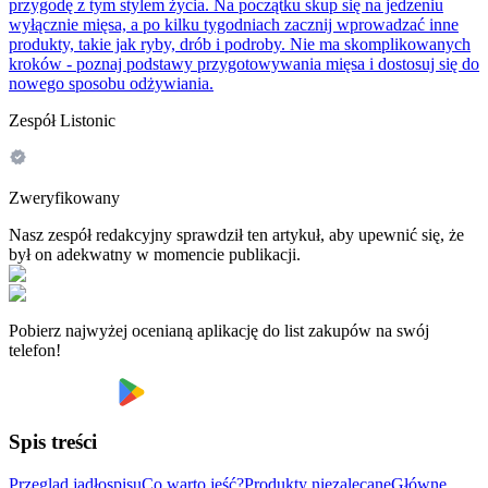
przygodę z tym stylem życia. Na początku skup się na jedzeniu
wyłącznie mięsa, a po kilku tygodniach zacznij wprowadzać inne
produkty, takie jak ryby, drób i podroby. Nie ma skomplikowanych
kroków - poznaj podstawy przygotowywania mięsa i dostosuj się do
nowego sposobu odżywiania.
Zespół Listonic
Zweryfikowany
Nasz zespół redakcyjny sprawdził ten artykuł, aby upewnić się, że
był on adekwatny w momencie publikacji.
Pobierz najwyżej ocenianą aplikację do list zakupów na swój
telefon!
Spis treści
Przegląd jadłospisu
Co warto jeść?
Produkty niezalecane
Główne