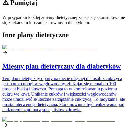
⚠️ Pamiętaj
W przypadku każdej zmiany dietetycznej zaleca się skonsultowanie
się z lekarzem lub zarejestrowanym dietetykiem.
Inne plany dietetyczne
Mięsny plan dietetyczny dla diabetyków
Ten plan dietetyczny oparty na diecie mięsnej dla osób z cukrzycą
jest bardzo ubogi w węglowodany, zbliżając się niemal do 100
procent białka i tłuszczu. Pomaga to w kontrolowaniu poziomu
cukru we krwi. Unikanie cukrów i większości węglowodanów
może umożliwić skuteczne zarządzanie cukrzycą. To radykalna, ale
prosta interwencja dietetyczna, która powinna być realizowana pod
nadzorem i z pomocą specjalistów zdrowia.