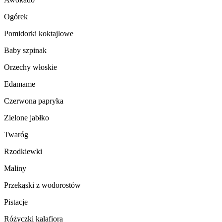
Ogórek
Pomidorki koktajlowe
Baby szpinak
Orzechy włoskie
Edamame
Czerwona papryka
Zielone jabłko
Twaróg
Rzodkiewki
Maliny
Przekąski z wodorostów
Pistacje
Różyczki kalafiora