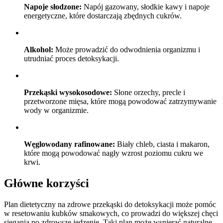
Napoje słodzone:
Napój gazowany, słodkie kawy i napoje
energetyczne, które dostarczają zbędnych cukrów.
Alkohol:
Może prowadzić do odwodnienia organizmu i
utrudniać proces detoksykacji.
Przekąski wysokosodowe:
Słone orzechy, precle i
przetworzone mięsa, które mogą powodować zatrzymywanie
wody w organizmie.
Węglowodany rafinowane:
Biały chleb, ciasta i makaron,
które mogą powodować nagły wzrost poziomu cukru we
krwi.
Główne korzyści
Plan dietetyczny na zdrowe przekąski do detoksykacji może pomóc
w resetowaniu kubków smakowych, co prowadzi do większej chęci
sięgania po zdrowsze jedzenie. Taki plan może wspierać naturalne