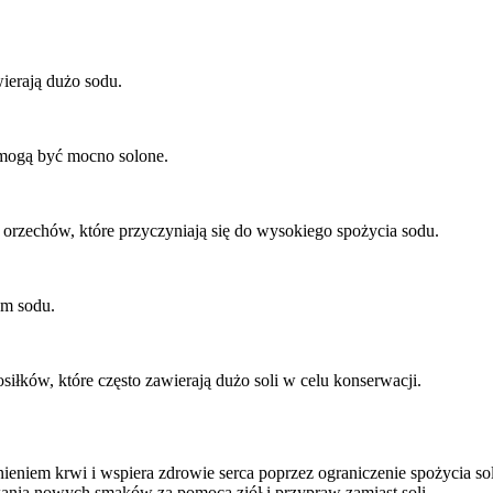
wierają dużo sodu.
 mogą być mocno solone.
 orzechów, które przyczyniają się do wysokiego spożycia sodu.
em sodu.
łków, które często zawierają dużo soli w celu konserwacji.
nieniem krwi i wspiera zdrowie serca poprzez ograniczenie spożycia s
nia nowych smaków za pomocą ziół i przypraw zamiast soli.