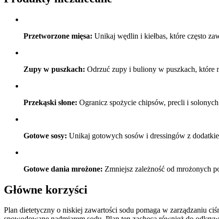
Przetworzone mięsa:
Unikaj wędlin i kiełbas, które często za
Zupy w puszkach:
Odrzuć zupy i buliony w puszkach, które
Przekąski słone:
Ogranicz spożycie chipsów, precli i solonych
Gotowe sosy:
Unikaj gotowych sosów i dressingów z dodatki
Gotowe dania mrożone:
Zmniejsz zależność od mrożonych posi
Główne korzyści
Plan dietetyczny o niskiej zawartości sodu pomaga w zarządzaniu ciś
spowodowane nadmiarem sodu. Plan ten zachęca również do odkrywa