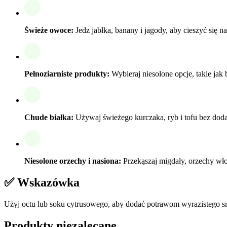
Świeże owoce:
Jedz jabłka, banany i jagody, aby cieszyć się n
Pełnoziarniste produkty:
Wybieraj niesolone opcje, takie jak
Chude białka:
Używaj świeżego kurczaka, ryb i tofu bez dod
Niesolone orzechy i nasiona:
Przekąszaj migdały, orzechy włos
✅ Wskazówka
Użyj octu lub soku cytrusowego, aby dodać potrawom wyrazistego s
Produkty niezalecane