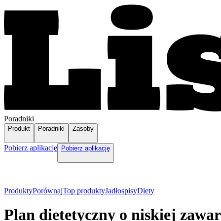
Poradniki
Produkt
Poradniki
Zasoby
Pobierz aplikację
Pobierz aplikację
Produkty
Porównaj
Top produkty
Jadłospisy
Diety
Plan dietetyczny o niskiej zawar