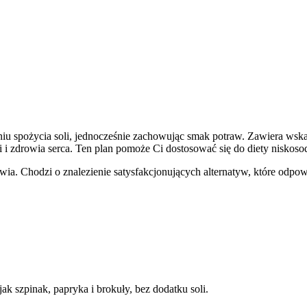
eniu spożycia soli, jednocześnie zachowując smak potraw. Zawiera wska
 i zdrowia serca. Ten plan pomoże Ci dostosować się do diety niskoso
rowia. Chodzi o znalezienie satysfakcjonujących alternatyw, które o
k szpinak, papryka i brokuły, bez dodatku soli.