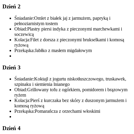
Dzień 2
Śniadanie:
Omlet z białek jaj z jarmużem, papryką i
pełnoziarnistym tostem
Obiad:
Plastry piersi indyka z pieczonymi marchewkami i
soczewicą
Kolacja:
Filet z dorsza z pieczonymi brukselkami i komosą
ryżową
Przekąska:
Jabłko z masłem migdałowym
Dzień 3
Śniadanie:
Koktajl z jogurtu niskotłuszczowego, truskawek,
szpinaku i siemienia lnianego
Obiad:
Grillowany tofu z ogórkiem, pomidorem i brązowym
ryżem
Kolacja:
Pierś z kurczaka bez skóry z duszonym jarmużem i
komosą ryżową
Przekąska:
Pomarańcza z orzechami włoskimi
Dzień 4