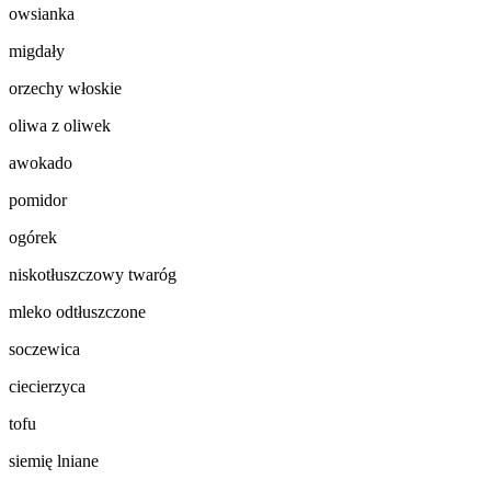
owsianka
migdały
orzechy włoskie
oliwa z oliwek
awokado
pomidor
ogórek
niskotłuszczowy twaróg
mleko odtłuszczone
soczewica
ciecierzyca
tofu
siemię lniane