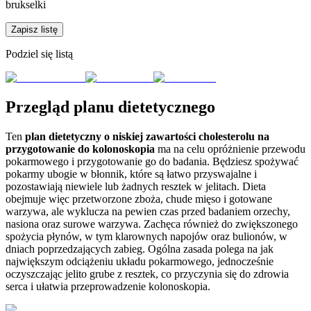
brukselki
Zapisz listę
Podziel się listą
Przegląd planu dietetycznego
Ten
plan dietetyczny o niskiej zawartości cholesterolu na
przygotowanie do kolonoskopia
ma na celu opróżnienie przewodu
pokarmowego i przygotowanie go do badania. Będziesz spożywać
pokarmy ubogie w błonnik, które są łatwo przyswajalne i
pozostawiają niewiele lub żadnych resztek w jelitach. Dieta
obejmuje więc przetworzone zboża, chude mięso i gotowane
warzywa, ale wyklucza na pewien czas przed badaniem orzechy,
nasiona oraz surowe warzywa. Zachęca również do zwiększonego
spożycia płynów, w tym klarownych napojów oraz bulionów, w
dniach poprzedzających zabieg. Ogólna zasada polega na jak
największym odciążeniu układu pokarmowego, jednocześnie
oczyszczając jelito grube z resztek, co przyczynia się do zdrowia
serca i ułatwia przeprowadzenie kolonoskopia.