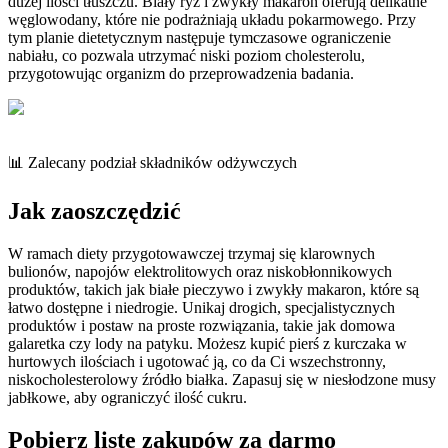
dużej ilości tłuszczu. Biały ryż i zwykły makaron oferują delikatne
węglowodany, które nie podrażniają układu pokarmowego. Przy
tym planie dietetycznym następuje tymczasowe ograniczenie
nabiału, co pozwala utrzymać niski poziom cholesterolu,
przygotowując organizm do przeprowadzenia badania.
📊 Zalecany podział składników odżywczych
Jak zaoszczędzić
W ramach diety przygotowawczej trzymaj się klarownych
bulionów, napojów elektrolitowych oraz niskobłonnikowych
produktów, takich jak białe pieczywo i zwykły makaron, które są
łatwo dostępne i niedrogie. Unikaj drogich, specjalistycznych
produktów i postaw na proste rozwiązania, takie jak domowa
galaretka czy lody na patyku. Możesz kupić pierś z kurczaka w
hurtowych ilościach i ugotować ją, co da Ci wszechstronny,
niskocholesterolowy źródło białka. Zapasuj się w niesłodzone musy
jabłkowe, aby ograniczyć ilość cukru.
Pobierz listę zakupów za darmo