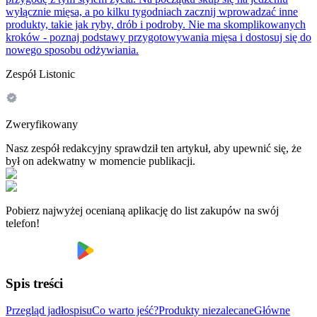
wyłącznie mięsa, a po kilku tygodniach zacznij wprowadzać inne
produkty, takie jak ryby, drób i podroby. Nie ma skomplikowanych
kroków - poznaj podstawy przygotowywania mięsa i dostosuj się do
nowego sposobu odżywiania.
Zespół Listonic
Zweryfikowany
Nasz zespół redakcyjny sprawdził ten artykuł, aby upewnić się, że
był on adekwatny w momencie publikacji.
Pobierz najwyżej ocenianą aplikację do list zakupów na swój
telefon!
Spis treści
Przegląd jadłospisu
Co warto jeść?
Produkty niezalecane
Główne