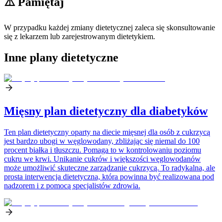
⚠️ Pamiętaj
W przypadku każdej zmiany dietetycznej zaleca się skonsultowanie
się z lekarzem lub zarejestrowanym dietetykiem.
Inne plany dietetyczne
Mięsny plan dietetyczny dla diabetyków
Ten plan dietetyczny oparty na diecie mięsnej dla osób z cukrzycą
jest bardzo ubogi w węglowodany, zbliżając się niemal do 100
procent białka i tłuszczu. Pomaga to w kontrolowaniu poziomu
cukru we krwi. Unikanie cukrów i większości węglowodanów
może umożliwić skuteczne zarządzanie cukrzycą. To radykalna, ale
prosta interwencja dietetyczna, która powinna być realizowana pod
nadzorem i z pomocą specjalistów zdrowia.