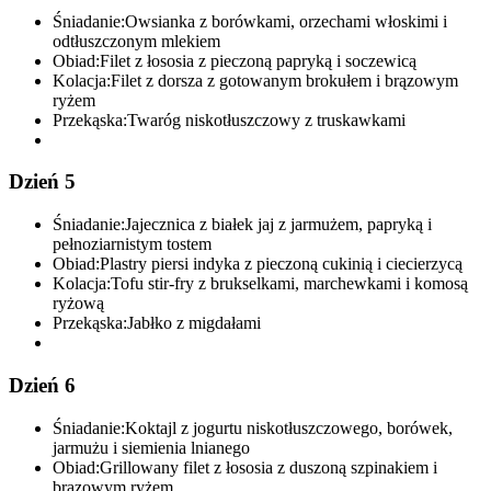
Śniadanie:
Owsianka z borówkami, orzechami włoskimi i
odtłuszczonym mlekiem
Obiad:
Filet z łososia z pieczoną papryką i soczewicą
Kolacja:
Filet z dorsza z gotowanym brokułem i brązowym
ryżem
Przekąska:
Twaróg niskotłuszczowy z truskawkami
Dzień 5
Śniadanie:
Jajecznica z białek jaj z jarmużem, papryką i
pełnoziarnistym tostem
Obiad:
Plastry piersi indyka z pieczoną cukinią i ciecierzycą
Kolacja:
Tofu stir-fry z brukselkami, marchewkami i komosą
ryżową
Przekąska:
Jabłko z migdałami
Dzień 6
Śniadanie:
Koktajl z jogurtu niskotłuszczowego, borówek,
jarmużu i siemienia lnianego
Obiad:
Grillowany filet z łososia z duszoną szpinakiem i
brązowym ryżem