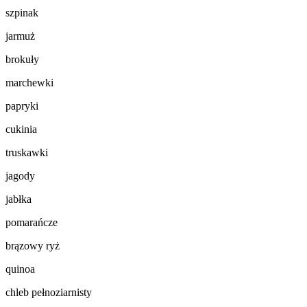
szpinak
jarmuż
brokuły
marchewki
papryki
cukinia
truskawki
jagody
jabłka
pomarańcze
brązowy ryż
quinoa
chleb pełnoziarnisty