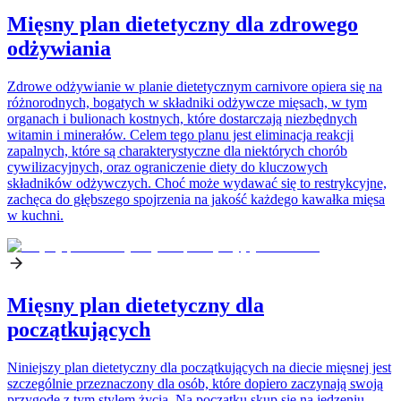
Mięsny plan dietetyczny dla zdrowego
odżywiania
Zdrowe odżywianie w planie dietetycznym carnivore opiera się na
różnorodnych, bogatych w składniki odżywcze mięsach, w tym
organach i bulionach kostnych, które dostarczają niezbędnych
witamin i minerałów. Celem tego planu jest eliminacja reakcji
zapalnych, które są charakterystyczne dla niektórych chorób
cywilizacyjnych, oraz ograniczenie diety do kluczowych
składników odżywczych. Choć może wydawać się to restrykcyjne,
zachęca do głębszego spojrzenia na jakość każdego kawałka mięsa
w kuchni.
Mięsny plan dietetyczny dla
początkujących
Niniejszy plan dietetyczny dla początkujących na diecie mięsnej jest
szczególnie przeznaczony dla osób, które dopiero zaczynają swoją
przygodę z tym stylem życia. Na początku skup się na jedzeniu