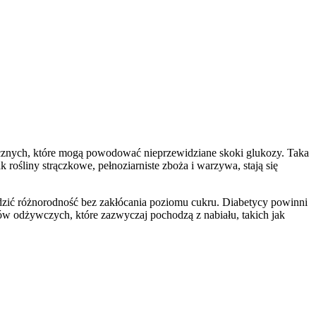
ecznych, które mogą powodować nieprzewidziane skoki glukozy. Taka
rośliny strączkowe, pełnoziarniste zboża i warzywa, stają się
adzić różnorodność bez zakłócania poziomu cukru. Diabetycy powinni
ów odżywczych, które zazwyczaj pochodzą z nabiału, takich jak