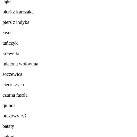
jajka
pierś z kurczaka
pierś z indyka
łosoś
tuńczyk
krewetki
mielona wołowina
soczewica
ciecierzyca
czarna fasola
quinoa
brązowy ryż
bataty
cukinia