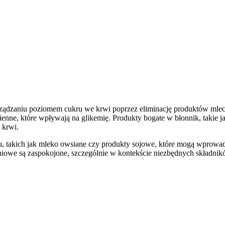
zarządzaniu poziomem cukru we krwi poprzez eliminację produktów ml
nne, które wpływają na glikemię. Produkty bogate w błonnik, takie jak 
 krwi.
ału, takich jak mleko owsiane czy produkty sojowe, które mogą wprow
eniowe są zaspokojone, szczególnie w kontekście niezbędnych składnik