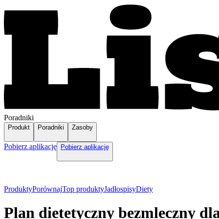
Poradniki
Produkt
Poradniki
Zasoby
Pobierz aplikację
Pobierz aplikację
Produkty
Porównaj
Top produkty
Jadłospisy
Diety
Plan dietetyczny bezmleczny dl