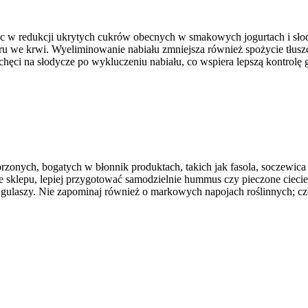
w redukcji ukrytych cukrów obecnych w smakowych jogurtach i słodz
ukru we krwi. Wyeliminowanie nabiału zmniejsza również spożycie tłus
hęci na słodycze po wykluczeniu nabiału, co wspiera lepszą kontrolę g
orzonych, bogatych w błonnik produktach, takich jak fasola, soczewi
 ze sklepu, lepiej przygotować samodzielnie hummus czy pieczone ciec
i gulaszy. Nie zapominaj również o markowych napojach roślinnych; czę