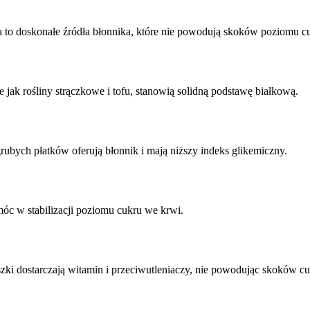
a to doskonałe źródła błonnika, które nie powodują skoków poziomu c
ie jak rośliny strączkowe i tofu, stanowią solidną podstawę białkową.
ubych płatków oferują błonnik i mają niższy indeks glikemiczny.
óc w stabilizacji poziomu cukru we krwi.
szki dostarczają witamin i przeciwutleniaczy, nie powodując skoków c