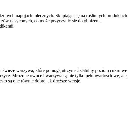
onych napojach mlecznych. Skupiając się na roślinnych produktach
zczów nasyconych, co może przyczynić się do obniżenia
likemii.
ca i świeże warzywa, które pomogą utrzymać stabilny poziom cukru we
ierzyce. Mrożone owoce i warzywa są nie tylko pełnowartościowe, ale
sto są one równie dobre jak droższe wersje.