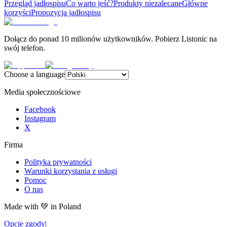
Przegląd jadłospisu
Co warto jeść?
Produkty niezalecane
Główne
korzyści
Propozycja jadłospisu
Dołącz do ponad 10 milionów użytkowników. Pobierz Listonic na
swój telefon.
Choose a language
Media społecznościowe
Facebook
Instagram
X
Firma
Polityka prywatności
Warunki korzystania z usługi
Pomoc
O nas
Made with
💚
in Poland
Opcje zgody
|