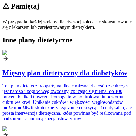
⚠️ Pamiętaj
W przypadku każdej zmiany dietetycznej zaleca się skonsultowanie
się z lekarzem lub zarejestrowanym dietetykiem.
Inne plany dietetyczne
Mięsny plan dietetyczny dla diabetyków
Ten plan dietetyczny oparty na diecie mięsnej dla osób z cukrzycą
jest bardzo ubogi w węglowodany, zbliżając się niemal do 100
procent białka i tłuszczu. Pomaga to w kontrolowaniu poziomu
cukru we krwi. Unikanie cukrów i większości węglowodanów
może umożliwić skuteczne zarządzanie cukrzycą. To radykalna, ale
prosta interwencja dietetyczna, która powinna być realizowana pod
nadzorem i z pomocą specjalistów zdrowia.