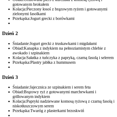
gotowanym brokułem
Kolacja:
Pieczony łosoś z brązowym ryżem i gotowanymi
zielonymi fasolkami
Przekąska:
Jogurt grecki z borówkami
Dzień 2
Śniadanie:
Jogurt grecki z truskawkami i migdałami
Obiad:
Kanapka z indykiem na pełnoziarnistym chlebie z
awokado i szpinakiem
Kolacja:
Sałatka z tuńczyka z papryką, czarną fasolą i selerem
Przekąska:
Plastry jabłka z hummusem
Dzień 3
Śniadanie:
Jajecznica ze szpinakiem i serem feta
Obiad:
Brązowy ryż z gotowanymi marchewkami i
grillowanym indykiem
Kolacja:
Papryki nadziewane komosą ryżową z czarną fasolą i
niskotłuszczowym serem
Przekąska:
Twaróg z plasterkami brzoskwiń