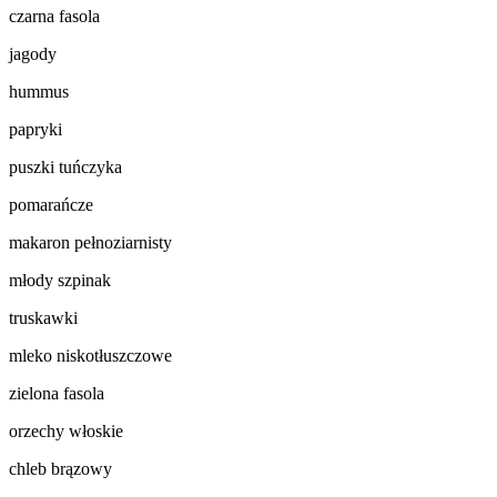
czarna fasola
jagody
hummus
papryki
puszki tuńczyka
pomarańcze
makaron pełnoziarnisty
młody szpinak
truskawki
mleko niskotłuszczowe
zielona fasola
orzechy włoskie
chleb brązowy