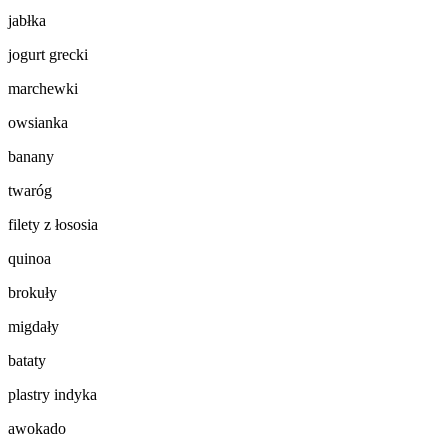
jabłka
jogurt grecki
marchewki
owsianka
banany
twaróg
filety z łososia
quinoa
brokuły
migdały
bataty
plastry indyka
awokado