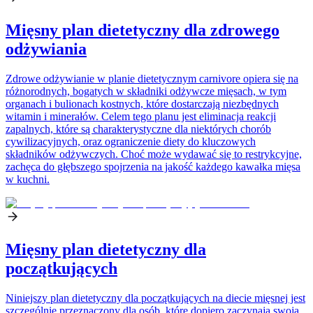
Mięsny plan dietetyczny dla zdrowego
odżywiania
Zdrowe odżywianie w planie dietetycznym carnivore opiera się na
różnorodnych, bogatych w składniki odżywcze mięsach, w tym
organach i bulionach kostnych, które dostarczają niezbędnych
witamin i minerałów. Celem tego planu jest eliminacja reakcji
zapalnych, które są charakterystyczne dla niektórych chorób
cywilizacyjnych, oraz ograniczenie diety do kluczowych
składników odżywczych. Choć może wydawać się to restrykcyjne,
zachęca do głębszego spojrzenia na jakość każdego kawałka mięsa
w kuchni.
Mięsny plan dietetyczny dla
początkujących
Niniejszy plan dietetyczny dla początkujących na diecie mięsnej jest
szczególnie przeznaczony dla osób, które dopiero zaczynają swoją