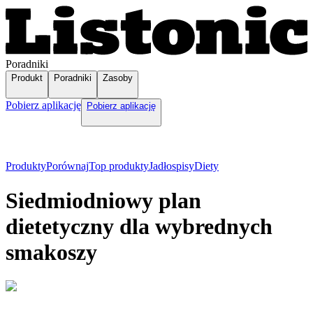
Poradniki
Produkt
Poradniki
Zasoby
Pobierz aplikację
Pobierz aplikację
Produkty
Porównaj
Top produkty
Jadłospisy
Diety
Siedmiodniowy plan
dietetyczny dla wybrednych
smakoszy