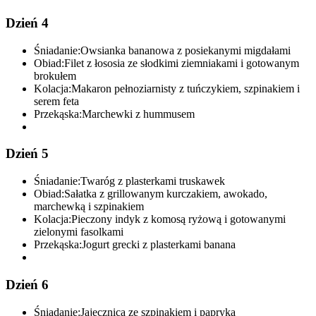
Dzień 4
Śniadanie:
Owsianka bananowa z posiekanymi migdałami
Obiad:
Filet z łososia ze słodkimi ziemniakami i gotowanym
brokułem
Kolacja:
Makaron pełnoziarnisty z tuńczykiem, szpinakiem i
serem feta
Przekąska:
Marchewki z hummusem
Dzień 5
Śniadanie:
Twaróg z plasterkami truskawek
Obiad:
Sałatka z grillowanym kurczakiem, awokado,
marchewką i szpinakiem
Kolacja:
Pieczony indyk z komosą ryżową i gotowanymi
zielonymi fasolkami
Przekąska:
Jogurt grecki z plasterkami banana
Dzień 6
Śniadanie:
Jajecznica ze szpinakiem i papryką