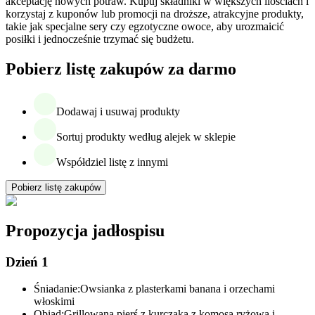
akceptację nowych potraw. Kupuj składniki w większych ilościach i
korzystaj z kuponów lub promocji na droższe, atrakcyjne produkty,
takie jak specjalne sery czy egzotyczne owoce, aby urozmaicić
posiłki i jednocześnie trzymać się budżetu.
Pobierz listę zakupów za darmo
Dodawaj i usuwaj produkty
Sortuj produkty według alejek w sklepie
Współdziel listę z innymi
Pobierz listę zakupów
Propozycja jadłospisu
Dzień 1
Śniadanie:
Owsianka z plasterkami banana i orzechami
włoskimi
Obiad:
Grillowana pierś z kurczaka z komosą ryżową i