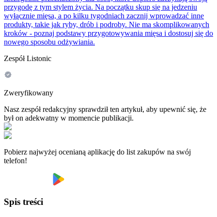
przygodę z tym stylem życia. Na początku skup się na jedzeniu
wyłącznie mięsa, a po kilku tygodniach zacznij wprowadzać inne
produkty, takie jak ryby, drób i podroby. Nie ma skomplikowanych
kroków - poznaj podstawy przygotowywania mięsa i dostosuj się do
nowego sposobu odżywiania.
Zespół Listonic
Zweryfikowany
Nasz zespół redakcyjny sprawdził ten artykuł, aby upewnić się, że
był on adekwatny w momencie publikacji.
Pobierz najwyżej ocenianą aplikację do list zakupów na swój
telefon!
Spis treści