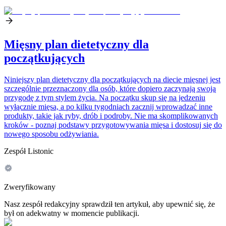
Mięsny plan dietetyczny dla
początkujących
Niniejszy plan dietetyczny dla początkujących na diecie mięsnej jest
szczególnie przeznaczony dla osób, które dopiero zaczynają swoją
przygodę z tym stylem życia. Na początku skup się na jedzeniu
wyłącznie mięsa, a po kilku tygodniach zacznij wprowadzać inne
produkty, takie jak ryby, drób i podroby. Nie ma skomplikowanych
kroków - poznaj podstawy przygotowywania mięsa i dostosuj się do
nowego sposobu odżywiania.
Zespół Listonic
Zweryfikowany
Nasz zespół redakcyjny sprawdził ten artykuł, aby upewnić się, że
był on adekwatny w momencie publikacji.