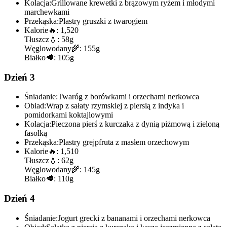
Kolacja:
Grillowane krewetki z brązowym ryżem i młodymi
marchewkami
Przekąska:
Plastry gruszki z twarogiem
Kalorie
🔥:
1,520
Tłuszcz
💧:
58g
Węglowodany
🌾:
155g
Białko
🥩:
105g
Dzień 3
Śniadanie:
Twaróg z borówkami i orzechami nerkowca
Obiad:
Wrap z sałaty rzymskiej z piersią z indyka i
pomidorkami koktajlowymi
Kolacja:
Pieczona pierś z kurczaka z dynią piżmową i zieloną
fasolką
Przekąska:
Plastry grejpfruta z masłem orzechowym
Kalorie
🔥:
1,510
Tłuszcz
💧:
62g
Węglowodany
🌾:
145g
Białko
🥩:
110g
Dzień 4
Śniadanie:
Jogurt grecki z bananami i orzechami nerkowca