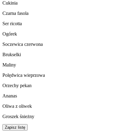
Cukinia
Czarna fasola
Ser ricotta
Ogórek
Soczewica czerwona
Brukselki
Maliny
Polędwica wieprzowa
Orzechy pekan
Ananas
Oliwa z oliwek
Groszek śnieżny
Zapisz listę