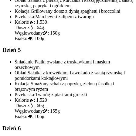
Obiad:
Sałatka z piersią z kurczaka i kaszą jęczmienną z sałatą
rzymską, papryką i ogórkiem
Kolacja:
Grillowany dorsz z dynią spaghetti i broccolini
Przekąska:
Marchewki z dipem z twarogu
Kalorie
🔥:
1,530
Tłuszcz
💧:
64g
Węglowodany
🌾:
150g
Białko
🥩:
100g
Dzień 5
Śniadanie:
Płatki owsiane z truskawkami i masłem
orzechowym
Obiad:
Sałatka z krewetkami i awokado z sałatą rzymską i
pomidorkami koktajlowymi
Kolacja:
Smażony schab z papryką, zieloną fasolką i
brązowym ryżem
Przekąska:
Twaróg z plastrami gruszki
Kalorie
🔥:
1,520
Tłuszcz
💧:
60g
Węglowodany
🌾:
155g
Białko
🥩:
105g
Dzień 6