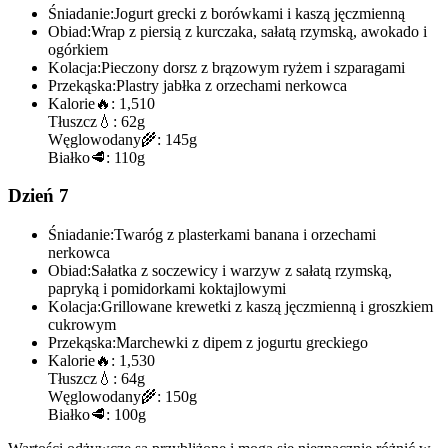
Śniadanie:
Jogurt grecki z borówkami i kaszą jęczmienną
Obiad:
Wrap z piersią z kurczaka, sałatą rzymską, awokado i
ogórkiem
Kolacja:
Pieczony dorsz z brązowym ryżem i szparagami
Przekąska:
Plastry jabłka z orzechami nerkowca
Kalorie
🔥:
1,510
Tłuszcz
💧:
62g
Węglowodany
🌾:
145g
Białko
🥩:
110g
Dzień 7
Śniadanie:
Twaróg z plasterkami banana i orzechami
nerkowca
Obiad:
Sałatka z soczewicy i warzyw z sałatą rzymską,
papryką i pomidorkami koktajlowymi
Kolacja:
Grillowane krewetki z kaszą jęczmienną i groszkiem
cukrowym
Przekąska:
Marchewki z dipem z jogurtu greckiego
Kalorie
🔥:
1,530
Tłuszcz
💧:
64g
Węglowodany
🌾:
150g
Białko
🥩:
100g