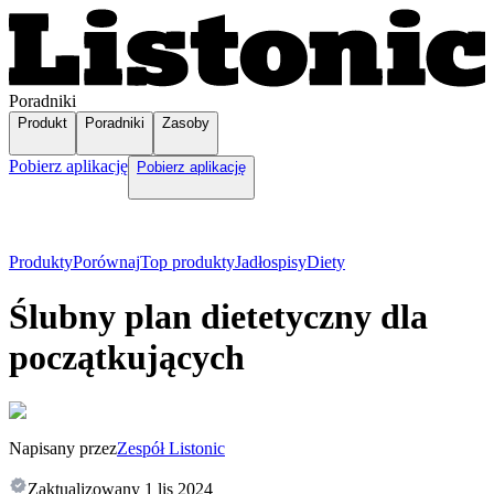
Poradniki
Produkt
Poradniki
Zasoby
Pobierz aplikację
Pobierz aplikację
Produkty
Porównaj
Top produkty
Jadłospisy
Diety
Ślubny plan dietetyczny dla
początkujących
Napisany przez
Zespół Listonic
Zaktualizowany
1 lis 2024