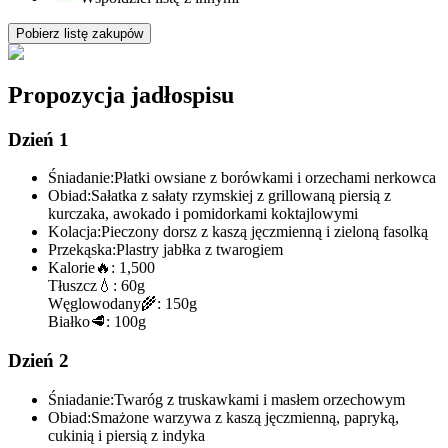
Pobierz listę zakupów
Propozycja jadłospisu
Dzień 1
Śniadanie:
Płatki owsiane z borówkami i orzechami nerkowca
Obiad:
Sałatka z sałaty rzymskiej z grillowaną piersią z
kurczaka, awokado i pomidorkami koktajlowymi
Kolacja:
Pieczony dorsz z kaszą jęczmienną i zieloną fasolką
Przekąska:
Plastry jabłka z twarogiem
Kalorie
🔥:
1,500
Tłuszcz
💧:
60g
Węglowodany
🌾:
150g
Białko
🥩:
100g
Dzień 2
Śniadanie:
Twaróg z truskawkami i masłem orzechowym
Obiad:
Smażone warzywa z kaszą jęczmienną, papryką,
cukinią i piersią z indyka