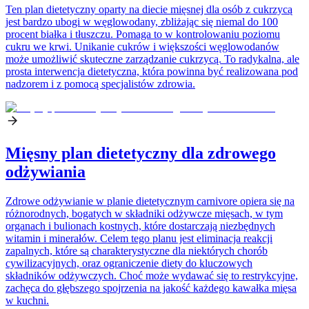
Ten plan dietetyczny oparty na diecie mięsnej dla osób z cukrzycą
jest bardzo ubogi w węglowodany, zbliżając się niemal do 100
procent białka i tłuszczu. Pomaga to w kontrolowaniu poziomu
cukru we krwi. Unikanie cukrów i większości węglowodanów
może umożliwić skuteczne zarządzanie cukrzycą. To radykalna, ale
prosta interwencja dietetyczna, która powinna być realizowana pod
nadzorem i z pomocą specjalistów zdrowia.
Mięsny plan dietetyczny dla zdrowego
odżywiania
Zdrowe odżywianie w planie dietetycznym carnivore opiera się na
różnorodnych, bogatych w składniki odżywcze mięsach, w tym
organach i bulionach kostnych, które dostarczają niezbędnych
witamin i minerałów. Celem tego planu jest eliminacja reakcji
zapalnych, które są charakterystyczne dla niektórych chorób
cywilizacyjnych, oraz ograniczenie diety do kluczowych
składników odżywczych. Choć może wydawać się to restrykcyjne,
zachęca do głębszego spojrzenia na jakość każdego kawałka mięsa
w kuchni.