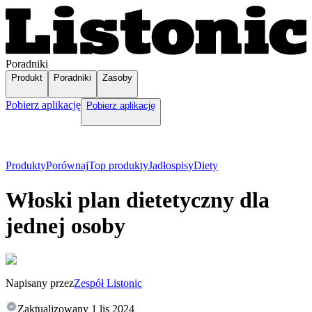
Poradniki
Produkt
Poradniki
Zasoby
Pobierz aplikację
Pobierz aplikację
Produkty
Porównaj
Top produkty
Jadłospisy
Diety
Włoski plan dietetyczny dla
jednej osoby
Napisany przez
Zespół Listonic
Zaktualizowany
1 lis 2024