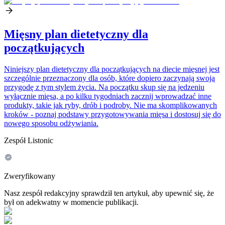
Mięsny plan dietetyczny dla
początkujących
Niniejszy plan dietetyczny dla początkujących na diecie mięsnej jest
szczególnie przeznaczony dla osób, które dopiero zaczynają swoją
przygodę z tym stylem życia. Na początku skup się na jedzeniu
wyłącznie mięsa, a po kilku tygodniach zacznij wprowadzać inne
produkty, takie jak ryby, drób i podroby. Nie ma skomplikowanych
kroków - poznaj podstawy przygotowywania mięsa i dostosuj się do
nowego sposobu odżywiania.
Zespół Listonic
Zweryfikowany
Nasz zespół redakcyjny sprawdził ten artykuł, aby upewnić się, że
był on adekwatny w momencie publikacji.