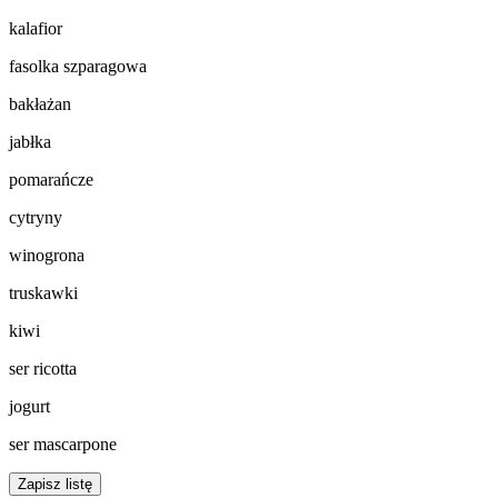
kalafior
fasolka szparagowa
bakłażan
jabłka
pomarańcze
cytryny
winogrona
truskawki
kiwi
ser ricotta
jogurt
ser mascarpone
Zapisz listę