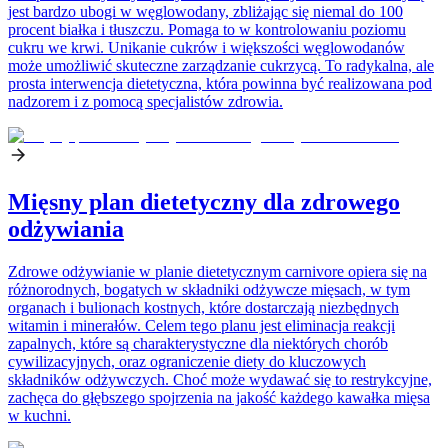
jest bardzo ubogi w węglowodany, zbliżając się niemal do 100
procent białka i tłuszczu. Pomaga to w kontrolowaniu poziomu
cukru we krwi. Unikanie cukrów i większości węglowodanów
może umożliwić skuteczne zarządzanie cukrzycą. To radykalna, ale
prosta interwencja dietetyczna, która powinna być realizowana pod
nadzorem i z pomocą specjalistów zdrowia.
Mięsny plan dietetyczny dla zdrowego
odżywiania
Zdrowe odżywianie w planie dietetycznym carnivore opiera się na
różnorodnych, bogatych w składniki odżywcze mięsach, w tym
organach i bulionach kostnych, które dostarczają niezbędnych
witamin i minerałów. Celem tego planu jest eliminacja reakcji
zapalnych, które są charakterystyczne dla niektórych chorób
cywilizacyjnych, oraz ograniczenie diety do kluczowych
składników odżywczych. Choć może wydawać się to restrykcyjne,
zachęca do głębszego spojrzenia na jakość każdego kawałka mięsa
w kuchni.