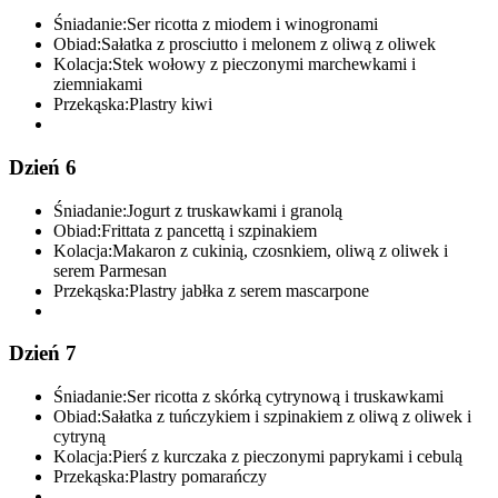
Śniadanie:
Ser ricotta z miodem i winogronami
Obiad:
Sałatka z prosciutto i melonem z oliwą z oliwek
Kolacja:
Stek wołowy z pieczonymi marchewkami i
ziemniakami
Przekąska:
Plastry kiwi
Dzień 6
Śniadanie:
Jogurt z truskawkami i granolą
Obiad:
Frittata z pancettą i szpinakiem
Kolacja:
Makaron z cukinią, czosnkiem, oliwą z oliwek i
serem Parmesan
Przekąska:
Plastry jabłka z serem mascarpone
Dzień 7
Śniadanie:
Ser ricotta z skórką cytrynową i truskawkami
Obiad:
Sałatka z tuńczykiem i szpinakiem z oliwą z oliwek i
cytryną
Kolacja:
Pierś z kurczaka z pieczonymi paprykami i cebulą
Przekąska:
Plastry pomarańczy