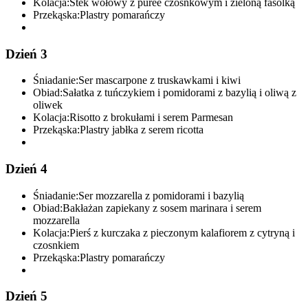
Kolacja:
Stek wołowy z puree czosnkowym i zieloną fasolką
Przekąska:
Plastry pomarańczy
Dzień 3
Śniadanie:
Ser mascarpone z truskawkami i kiwi
Obiad:
Sałatka z tuńczykiem i pomidorami z bazylią i oliwą z
oliwek
Kolacja:
Risotto z brokułami i serem Parmesan
Przekąska:
Plastry jabłka z serem ricotta
Dzień 4
Śniadanie:
Ser mozzarella z pomidorami i bazylią
Obiad:
Bakłażan zapiekany z sosem marinara i serem
mozzarella
Kolacja:
Pierś z kurczaka z pieczonym kalafiorem z cytryną i
czosnkiem
Przekąska:
Plastry pomarańczy
Dzień 5