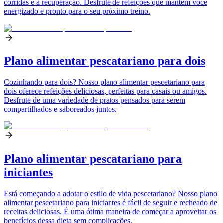
corridas e a recuperação. Desfrute de refeições que mantêm você
energizado e pronto para o seu próximo treino.
Plano alimentar pescatariano para dois
Cozinhando para dois? Nosso plano alimentar pescetariano para
dois oferece refeições deliciosas, perfeitas para casais ou amigos.
Desfrute de uma variedade de pratos pensados para serem
compartilhados e saboreados juntos.
Plano alimentar pescatariano para
iniciantes
Está começando a adotar o estilo de vida pescetariano? Nosso plano
alimentar pescetariano para iniciantes é fácil de seguir e recheado de
receitas deliciosas. É uma ótima maneira de começar a aproveitar os
benefícios dessa dieta sem complicações.