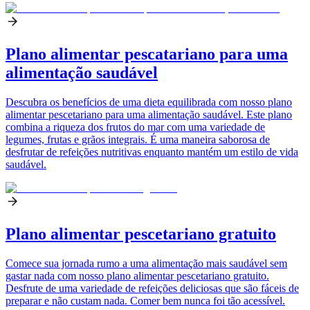
Plano alimentar pescatariano para uma
alimentação saudável
Descubra os benefícios de uma dieta equilibrada com nosso plano
alimentar pescetariano para uma alimentação saudável. Este plano
combina a riqueza dos frutos do mar com uma variedade de
legumes, frutas e grãos integrais. É uma maneira saborosa de
desfrutar de refeições nutritivas enquanto mantém um estilo de vida
saudável.
Plano alimentar pescetariano gratuito
Comece sua jornada rumo a uma alimentação mais saudável sem
gastar nada com nosso plano alimentar pescetariano gratuito.
Desfrute de uma variedade de refeições deliciosas que são fáceis de
preparar e não custam nada. Comer bem nunca foi tão acessível.