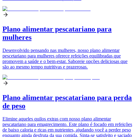
Plano alimentar pescatariano para
mulheres
Desenvolvido pensando nas mulheres, nosso plano alimentar
pescetariano para mulheres oferece refeições equilibradas que
promovem a saúde e o bem-estar. Saboreie opções deliciosas que
são ao mesmo tempo nutritivas e prazerosas.
Plano alimentar pescatariano para perda
de peso
Elimine aqueles quilos extras com nosso plano alimentar
pescatariano para emagrecimento. Este plano é focado em refeições
de baixo caloria e ricas em nutrientes, ajudando você a perder peso
enquanto ainda desfruta da sua comida. Sinta-se satisfeito e saciado