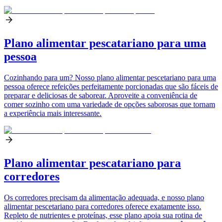
Plano alimentar pescatariano para uma
pessoa
Cozinhando para um? Nosso plano alimentar pescetariano para uma
pessoa oferece refeições perfeitamente porcionadas que são fáceis de
preparar e deliciosas de saborear. Aproveite a conveniência de
comer sozinho com uma variedade de opções saborosas que tornam
a experiência mais interessante.
Plano alimentar pescatariano para
corredores
Os corredores precisam da alimentação adequada, e nosso plano
alimentar pescetariano para corredores oferece exatamente isso.
Repleto de nutrientes e proteínas, esse plano apoia sua rotina de