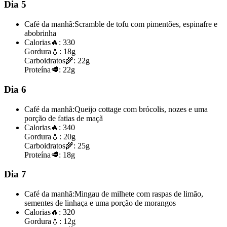
Dia 5
Café da manhã:
Scramble de tofu com pimentões, espinafre e
abobrinha
Calorias
🔥:
330
Gordura
💧:
18g
Carboidratos
🌾:
22g
Proteína
🥩:
22g
Dia 6
Café da manhã:
Queijo cottage com brócolis, nozes e uma
porção de fatias de maçã
Calorias
🔥:
340
Gordura
💧:
20g
Carboidratos
🌾:
25g
Proteína
🥩:
18g
Dia 7
Café da manhã:
Mingau de milhete com raspas de limão,
sementes de linhaça e uma porção de morangos
Calorias
🔥:
320
Gordura
💧:
12g