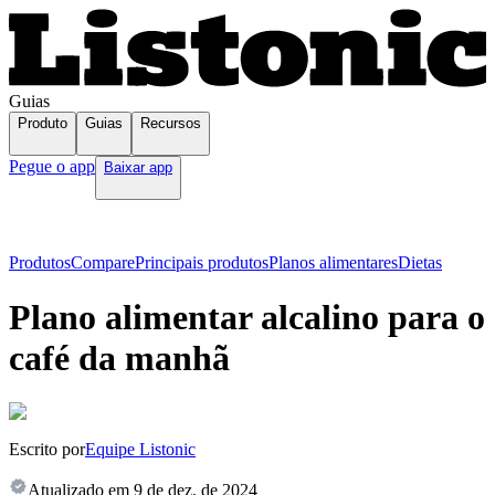
Guias
Produto
Guias
Recursos
Pegue o app
Baixar app
Produtos
Compare
Principais produtos
Planos alimentares
Dietas
Plano alimentar alcalino para o
café da manhã
Escrito por
Equipe Listonic
Atualizado em
9 de dez. de 2024