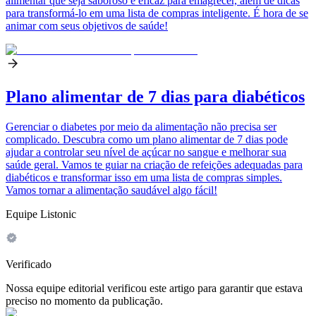
alimentar que seja saboroso e eficaz para emagrecer, além de dicas
para transformá-lo em uma lista de compras inteligente. É hora de se
animar com seus objetivos de saúde!
Plano alimentar de 7 dias para diabéticos
Gerenciar o diabetes por meio da alimentação não precisa ser
complicado. Descubra como um plano alimentar de 7 dias pode
ajudar a controlar seu nível de açúcar no sangue e melhorar sua
saúde geral. Vamos te guiar na criação de refeições adequadas para
diabéticos e transformar isso em uma lista de compras simples.
Vamos tornar a alimentação saudável algo fácil!
Equipe Listonic
Verificado
Nossa equipe editorial verificou este artigo para garantir que estava
preciso no momento da publicação.