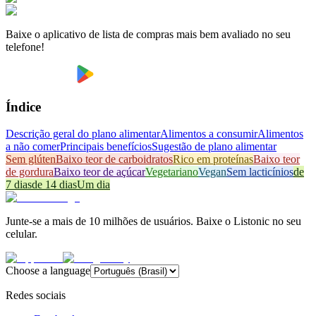
Baixe o aplicativo de lista de compras mais bem avaliado no seu
telefone!
Índice
Descrição geral do plano alimentar
Alimentos a consumir
Alimentos
a não comer
Principais benefícios
Sugestão de plano alimentar
Sem glúten
Baixo teor de carboidratos
Rico em proteínas
Baixo teor
de gordura
Baixo teor de açúcar
Vegetariano
Vegan
Sem lacticínios
de
7 dias
de 14 dias
Um dia
Junte-se a mais de 10 milhões de usuários. Baixe o Listonic no seu
celular.
Choose a language
Redes sociais