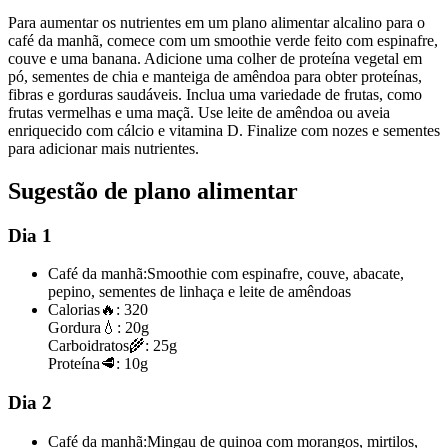
Para aumentar os nutrientes em um plano alimentar alcalino para o
café da manhã, comece com um smoothie verde feito com espinafre,
couve e uma banana. Adicione uma colher de proteína vegetal em
pó, sementes de chia e manteiga de amêndoa para obter proteínas,
fibras e gorduras saudáveis. Inclua uma variedade de frutas, como
frutas vermelhas e uma maçã. Use leite de amêndoa ou aveia
enriquecido com cálcio e vitamina D. Finalize com nozes e sementes
para adicionar mais nutrientes.
Sugestão de plano alimentar
Dia 1
Café da manhã:
Smoothie com espinafre, couve, abacate,
pepino, sementes de linhaça e leite de amêndoas
Calorias
🔥:
320
Gordura
💧:
20g
Carboidratos
🌾:
25g
Proteína
🥩:
10g
Dia 2
Café da manhã:
Mingau de quinoa com morangos, mirtilos,