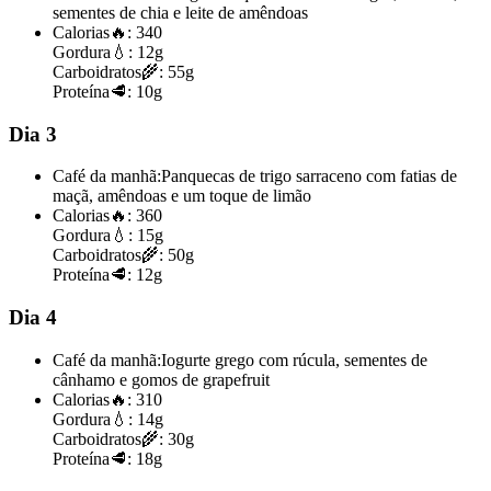
sementes de chia e leite de amêndoas
Calorias
🔥:
340
Gordura
💧:
12g
Carboidratos
🌾:
55g
Proteína
🥩:
10g
Dia 3
Café da manhã:
Panquecas de trigo sarraceno com fatias de
maçã, amêndoas e um toque de limão
Calorias
🔥:
360
Gordura
💧:
15g
Carboidratos
🌾:
50g
Proteína
🥩:
12g
Dia 4
Café da manhã:
Iogurte grego com rúcula, sementes de
cânhamo e gomos de grapefruit
Calorias
🔥:
310
Gordura
💧:
14g
Carboidratos
🌾:
30g
Proteína
🥩:
18g