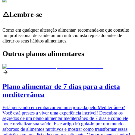
⚠️
Lembre-se
Como em qualquer alteração alimentar, recomenda-se que consulte
um profissional de saúde ou um nutricionista registado antes de
alterar os seus hábitos alimentares.
Outros planos alimentares
Plano alimentar de 7 dias para a dieta
mediterrânea
Está pensando em embarcar em uma jornada pelo Mediterrâneo?
Você está prestes a viver uma experiência incrível! Descubra os
segredos de um plano alimentar mediterrâneo de 7 dias e como ele
pode revitalizar sua saúde. Este artigo irá guiá-lo por um mundo
saboroso de alimentos nutritivos e mostrar como transformar essas
refeições em uma lista de compras eficiente. Vamos navegar juntos!