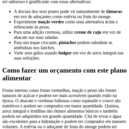
ser saboroso e gratificante com essas alternativas:
A docura dos seus pratos pode vir naturalmente de
tâmaras
em vez de adoçantes como estévia ou fruta do monge.
Experimente
maçãs verdes
como uma alternativa ácida e
refrescante às peras.
Para uma adição cremosa, utilize
creme de caju
em vez de
abacate nas suas saladas.
Para um toque crocante,
pistaches
podem substituir as
amêndoas nos lanches.
Varie seus grãos usando
bulgur
em vez de arroz integral nas
suas refeições.
Como fazer um orçamento com este plano
alimentar
Frutas inteiras como frutas vermelhas, maçãs e peras são fontes
naturais de açúcar e podem ser mais acessíveis quando estão na
época. O abacate e verduras folhosas como espinafre e couve são
nutritivos e podem ser comprados em maior quantidade. Quinoa,
arroz integral e lentilhas são ótimos alimentos básicos e também
podem ser adquiridos em grande quantidade. Chá de ervas e água
são excelentes para a hidratação e podem ser comprados em maiores
volumes. A estévia ou o adoçante de fruta do monge podem ser