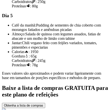
Carboidratos
🌾:
250g
Proteínas
🥩:
80g
Dia 5
Café da manhã:
Pudding de sementes de chia coberto com
morangos fatiados e amêndoas picadas
Almoço:
Salada de quinoa com legumes assados, fatias de
abacate e um molho de limão com tahine
Jantar:
Chili vegano feito com feijões variados, tomates,
pimentões e especiarias
Calorias
🔥:
1950
Gordura
💧:
65g
Carboidratos
🌾:
245g
Proteínas
🥩:
78g
Esses valores são aproximados e podem variar ligeiramente com
base em tamanhos de porções específicos e métodos de preparo.
Baixe a lista de compras GRATUITA para
este plano de refeições
Obtenha a lista de compras