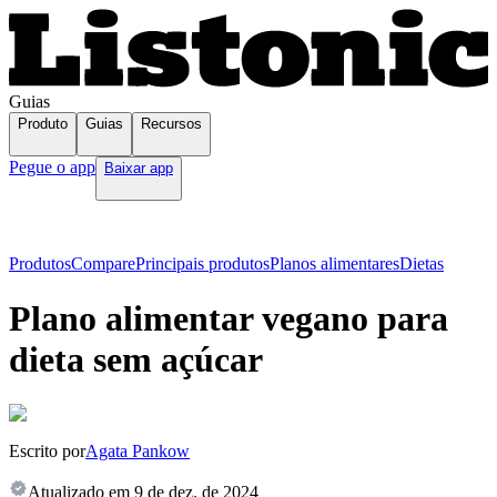
Guias
Produto
Guias
Recursos
Pegue o app
Baixar app
Produtos
Compare
Principais produtos
Planos alimentares
Dietas
Plano alimentar vegano para
dieta sem açúcar
Escrito por
Agata Pankow
Atualizado em
9 de dez. de 2024