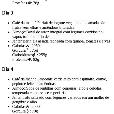
Proteínas
🥩:
78g
Dia 3
Café da manhã:
Parfait de iogurte vegano com camadas de
frutas vermelhas e amêndoas trituradas
Almoço:
Bowl de arroz integral com legumes cozidos no
vapor, tofu e um fio de tahine
Jantar:
Berinjela assada recheada com quinoa, tomates e ervas
Calorias
🔥:
2050
Gordura
💧:
75g
Carboidratos
🌾:
255g
Proteínas
🥩:
82g
Dia 4
Café da manhã:
Smoothie verde feito com espinafre, couve,
pepino e leite de amêndoas
Almoço:
Sopa de lentilhas com cenouras, aipo e cebolas,
temperada com ervas e especiarias
Jantar:
Tofu salteado com legumes variados em um molho de
gengibre e alho
Calorias
🔥:
2000
Gordura
💧:
70g