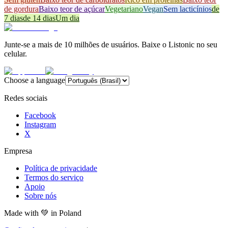
de gordura
Baixo teor de açúcar
Vegetariano
Vegan
Sem lacticínios
de
7 dias
de 14 dias
Um dia
Junte-se a mais de 10 milhões de usuários. Baixe o Listonic no seu
celular.
Choose a language
Redes sociais
Facebook
Instagram
X
Empresa
Política de privacidade
Termos do serviço
Apoio
Sobre nós
Made with
💚
in Poland