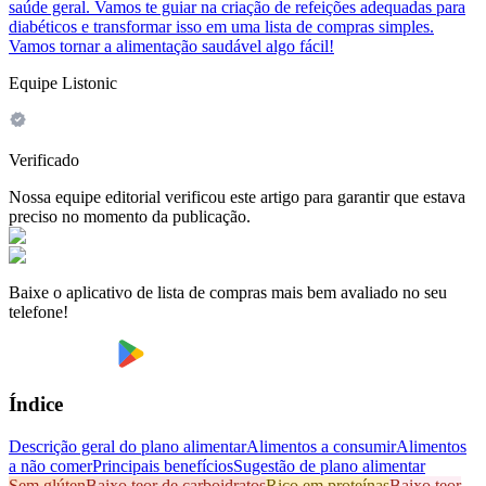
saúde geral. Vamos te guiar na criação de refeições adequadas para
diabéticos e transformar isso em uma lista de compras simples.
Vamos tornar a alimentação saudável algo fácil!
Equipe Listonic
Verificado
Nossa equipe editorial verificou este artigo para garantir que estava
preciso no momento da publicação.
Baixe o aplicativo de lista de compras mais bem avaliado no seu
telefone!
Índice
Descrição geral do plano alimentar
Alimentos a consumir
Alimentos
a não comer
Principais benefícios
Sugestão de plano alimentar
Sem glúten
Baixo teor de carboidratos
Rico em proteínas
Baixo teor