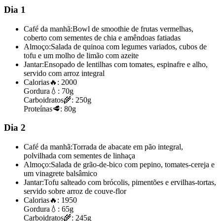
Dia 1
Café da manhã:
Bowl de smoothie de frutas vermelhas,
coberto com sementes de chia e amêndoas fatiadas
Almoço:
Salada de quinoa com legumes variados, cubos de
tofu e um molho de limão com azeite
Jantar:
Ensopado de lentilhas com tomates, espinafre e alho,
servido com arroz integral
Calorias
🔥:
2000
Gordura
💧:
70g
Carboidratos
🌾:
250g
Proteínas
🥩:
80g
Dia 2
Café da manhã:
Torrada de abacate em pão integral,
polvilhada com sementes de linhaça
Almoço:
Salada de grão-de-bico com pepino, tomates-cereja e
um vinagrete balsâmico
Jantar:
Tofu salteado com brócolis, pimentões e ervilhas-tortas,
servido sobre arroz de couve-flor
Calorias
🔥:
1950
Gordura
💧:
65g
Carboidratos
🌾:
245g