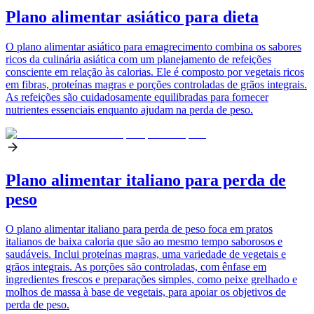
Plano alimentar asiático para dieta
O plano alimentar asiático para emagrecimento combina os sabores
ricos da culinária asiática com um planejamento de refeições
consciente em relação às calorias. Ele é composto por vegetais ricos
em fibras, proteínas magras e porções controladas de grãos integrais.
As refeições são cuidadosamente equilibradas para fornecer
nutrientes essenciais enquanto ajudam na perda de peso.
Plano alimentar italiano para perda de
peso
O plano alimentar italiano para perda de peso foca em pratos
italianos de baixa caloria que são ao mesmo tempo saborosos e
saudáveis. Inclui proteínas magras, uma variedade de vegetais e
grãos integrais. As porções são controladas, com ênfase em
ingredientes frescos e preparações simples, como peixe grelhado e
molhos de massa à base de vegetais, para apoiar os objetivos de
perda de peso.