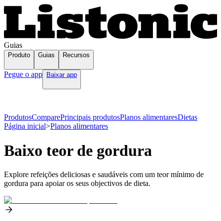
Guias
Produto
Guias
Recursos
Pegue o app
Baixar app
Produtos
Compare
Principais produtos
Planos alimentares
Dietas
Página inicial
>
Planos alimentares
Baixo teor de gordura
Explore refeições deliciosas e saudáveis com um teor mínimo de
gordura para apoiar os seus objectivos de dieta.