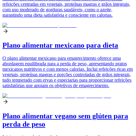
refeições centradas em vegetais, proteínas magras e grãos integrais,
com uso moderado de gorduras saudáveis, como o azeite,
garantindo uma dieta satisfatória e consciente em calorias.
Plano alimentar mexicano para dieta
O plano alimentar mexicano para emagrecimento oferece uma
abordagem equilibrada para a perda de peso, apresentando pratos
mexicanos nutritivos e com menos calorias. Inclui refeições ricas em
vegetais, proteínas magras e porções controladas de grãos integrais,
tudo temperado com ervas e especiarias para proporcionar refeições
satisfatórias que apoiam os objetivos de emagrecimento.
Plano alimentar vegano sem glúten para
perda de peso