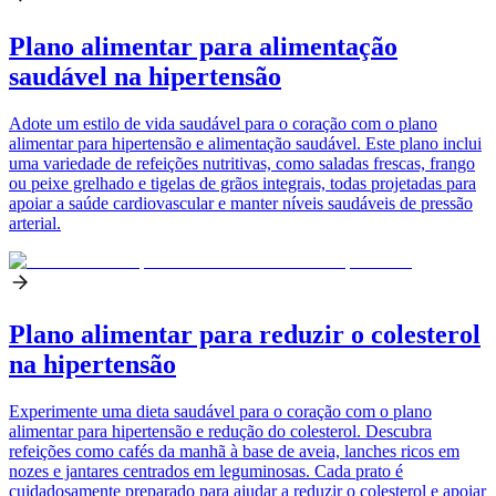
Plano alimentar para alimentação
saudável na hipertensão
Adote um estilo de vida saudável para o coração com o plano
alimentar para hipertensão e alimentação saudável. Este plano inclui
uma variedade de refeições nutritivas, como saladas frescas, frango
ou peixe grelhado e tigelas de grãos integrais, todas projetadas para
apoiar a saúde cardiovascular e manter níveis saudáveis de pressão
arterial.
Plano alimentar para reduzir o colesterol
na hipertensão
Experimente uma dieta saudável para o coração com o plano
alimentar para hipertensão e redução do colesterol. Descubra
refeições como cafés da manhã à base de aveia, lanches ricos em
nozes e jantares centrados em leguminosas. Cada prato é
cuidadosamente preparado para ajudar a reduzir o colesterol e apoiar