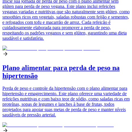
Inicie sua jornada de perda de peso com o plano alimentar sem
glúten para perda de peso vegana. Este plano inclui refeições
veganas variadas e nutritivas que são naturalmente sem glúten, como
smoothies ricos em vegetais, saladas robustas com feijão e sementes,
e refogados com tofu e macarrão de arroz. Cada refeição é
cuidadosamente elaborada para promover a perda de peso,
respeitando os padrões veganos e sem glúten, garantindo uma dieta
saudável e satisfatória.
Plano alimentar para perda de peso na
hipertensão
Perda de peso e controle da hipertensão com o plano alimentar para
hipertensão e emagrecimento. Este plano oferece uma variedade de
refeições nutritivas e com baixo teor de sódio, como saladas ricas em
proteínas, sopas de legumes e lanches à base de frutas, todos
projetados para apoiar suas metas de perda de peso e manter níveis
saudáveis de pressão arterial.