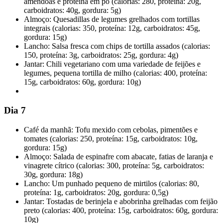
amêndoas e proteína em pó (calorias: 280, proteína: 20g,
carboidratos: 40g, gordura: 5g)
Almoço: Quesadillas de legumes grelhados com tortillas
integrais (calorias: 350, proteína: 12g, carboidratos: 45g,
gordura: 15g)
Lancho: Salsa fresca com chips de tortilla assados (calorias:
150, proteína: 3g, carboidratos: 25g, gordura: 4g)
Jantar: Chili vegetariano com uma variedade de feijões e
legumes, pequena tortilla de milho (calorias: 400, proteína:
15g, carboidratos: 60g, gordura: 10g)
Dia 7
Café da manhã: Tofu mexido com cebolas, pimentões e
tomates (calorias: 250, proteína: 15g, carboidratos: 10g,
gordura: 15g)
Almoço: Salada de espinafre com abacate, fatias de laranja e
vinagrete cítrico (calorias: 300, proteína: 5g, carboidratos:
30g, gordura: 18g)
Lancho: Um punhado pequeno de mirtilos (calorias: 80,
proteína: 1g, carboidratos: 20g, gordura: 0,5g)
Jantar: Tostadas de berinjela e abobrinha grelhadas com feijão
preto (calorias: 400, proteína: 15g, carboidratos: 60g, gordura:
10g)