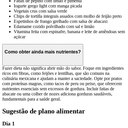
Fatias de pepino com limão e pimenta
Iogurte grego light com manga picada
Vegetais crus com salsa verde
Chips de tortilla integrais assados com molho de feijão preto
Espetinhos de frango grelhado com salsa de abacaxi
Edamame cozido polvilhado com sal e limão
Vitamina feita com espinafre, banana e leite de amêndoas sem
açúcar
Como obter ainda mais nutrientes?
Fazer dieta não significa abrir mão do sabor. Foque em ingredientes
ricos em fibras, como feijões e lentilhas, que são comuns na
culinária mexicana e ajudam a manter a saciedade. Opte por pratos
com proteínas magras, como tacos de peru ou peixe, que oferecem
nutrientes essenciais sem excessos de gordura. Incluir fatias de
abacate ou uma colher de nozes adiciona gorduras saudáveis,
fundamentais para a saúde geral.
Sugestão de plano alimentar
Dia 1