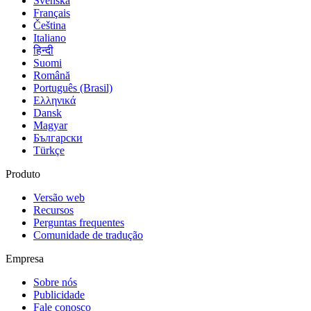
Svenska
Français
Čeština
Italiano
हिन्दी
Suomi
Română
Português (Brasil)
Ελληνικά
Dansk
Magyar
Български
Türkçe
Produto
Versão web
Recursos
Perguntas frequentes
Comunidade de tradução
Empresa
Sobre nós
Publicidade
Fale conosco