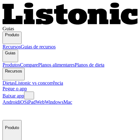
Guias
Produto
Recursos
Guias de recursos
Guias
Produtos
Compare
Planos alimentares
Planos de dieta
Recursos
Dietas
Listonic vs concorrência
Pegue o app
Baixar app
Android
iOS
iPad
Web
Windows
Mac
Produto