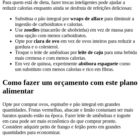
Para quem está de dieta, fazer trocas inteligentes pode ajudar a
reduzir calorias enquanto ainda se desfruta de refeições deliciosas:
Substitua o pão integral por
wraps de alface
para diminuir a
ingestão de carboidratos e calorias.
Use
zoodles
(macarrão de abobrinha) em vez de massa para
uma opção com menos carboidratos.
Opte por
clara de ovo
em vez de ovos inteiros para reduzir a
gordura e o colesterol.
Troque o leite de amêndoas por
leite de caju
para uma bebida
mais cremosa e com menos calorias.
Em vez de quinoa, experimente
abóbora espaguete
como
um substituto com menos calorias e rico em fibras.
Como fazer um orçamento com este plano
alimentar
Opte por comprar ovos, espinafre e pão integral em grandes
quantidades. Frutas vermelhas, abacate e limão costumam ser mais
baratos quando estão na época. Fazer leite de amêndoas e iogurte
em casa pode ser mais econômico do que comprar pronto.
Considere adquirir peito de frango e feijão preto em grandes
quantidades para economizar.