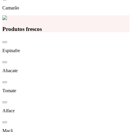
Camarão
Produtos frescos
Espinafre
Abacate
Tomate
Alface
Maçã