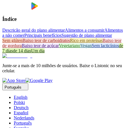
Índice
Descrição geral do plano alimentar
Alimentos a consumir
Alimentos
a não comer
Principais benefícios
Sugestão de plano alimentar
Sem glúten
Baixo teor de carboidratos
Rico em proteínas
Baixo teor
de gordura
Baixo teor de açúcar
Vegetariano
Vegan
Sem lacticínios
de
7 dias
de 14 dias
Um dia
Junte-se a mais de 10 milhões de usuários. Baixe o Listonic no seu
celular.
Português
English
Polski
Deutsch
Español
Nederlands
Português