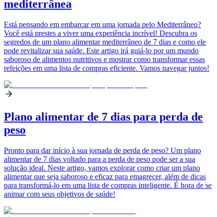
mediterrânea
Está pensando em embarcar em uma jornada pelo Mediterrâneo?
Você está prestes a viver uma experiência incrível! Descubra os
segredos de um plano alimentar mediterrâneo de 7 dias e como ele
pode revitalizar sua saúde. Este artigo irá guiá-lo por um mundo
saboroso de alimentos nutritivos e mostrar como transformar essas
refeições em uma lista de compras eficiente. Vamos navegar juntos!
Plano alimentar de 7 dias para perda de
peso
Pronto para dar início à sua jornada de perda de peso? Um plano
alimentar de 7 dias voltado para a perda de peso pode ser a sua
solução ideal. Neste artigo, vamos explorar como criar um plano
alimentar que seja saboroso e eficaz para emagrecer, além de dicas
para transformá-lo em uma lista de compras inteligente. É hora de se
animar com seus objetivos de saúde!