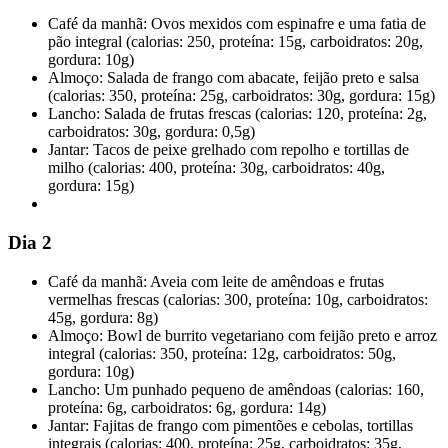
Café da manhã: Ovos mexidos com espinafre e uma fatia de
pão integral (calorias: 250, proteína: 15g, carboidratos: 20g,
gordura: 10g)
Almoço: Salada de frango com abacate, feijão preto e salsa
(calorias: 350, proteína: 25g, carboidratos: 30g, gordura: 15g)
Lancho: Salada de frutas frescas (calorias: 120, proteína: 2g,
carboidratos: 30g, gordura: 0,5g)
Jantar: Tacos de peixe grelhado com repolho e tortillas de
milho (calorias: 400, proteína: 30g, carboidratos: 40g,
gordura: 15g)
Dia 2
Café da manhã: Aveia com leite de amêndoas e frutas
vermelhas frescas (calorias: 300, proteína: 10g, carboidratos:
45g, gordura: 8g)
Almoço: Bowl de burrito vegetariano com feijão preto e arroz
integral (calorias: 350, proteína: 12g, carboidratos: 50g,
gordura: 10g)
Lancho: Um punhado pequeno de amêndoas (calorias: 160,
proteína: 6g, carboidratos: 6g, gordura: 14g)
Jantar: Fajitas de frango com pimentões e cebolas, tortillas
integrais (calorias: 400, proteína: 25g, carboidratos: 35g,