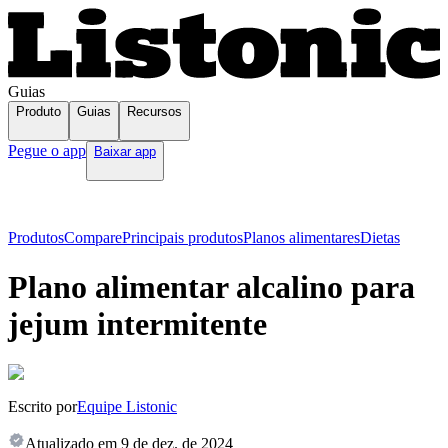
Guias
Produto
Guias
Recursos
Pegue o app
Baixar app
Produtos
Compare
Principais produtos
Planos alimentares
Dietas
Plano alimentar alcalino para
jejum intermitente
Escrito por
Equipe Listonic
Atualizado em
9 de dez. de 2024