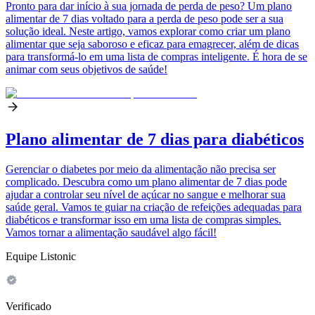
Pronto para dar início à sua jornada de perda de peso? Um plano
alimentar de 7 dias voltado para a perda de peso pode ser a sua
solução ideal. Neste artigo, vamos explorar como criar um plano
alimentar que seja saboroso e eficaz para emagrecer, além de dicas
para transformá-lo em uma lista de compras inteligente. É hora de se
animar com seus objetivos de saúde!
Plano alimentar de 7 dias para diabéticos
Gerenciar o diabetes por meio da alimentação não precisa ser
complicado. Descubra como um plano alimentar de 7 dias pode
ajudar a controlar seu nível de açúcar no sangue e melhorar sua
saúde geral. Vamos te guiar na criação de refeições adequadas para
diabéticos e transformar isso em uma lista de compras simples.
Vamos tornar a alimentação saudável algo fácil!
Equipe Listonic
Verificado