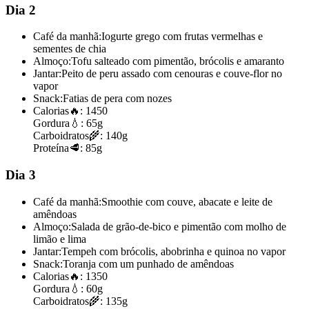
Dia 2
Café da manhã:
Iogurte grego com frutas vermelhas e
sementes de chia
Almoço:
Tofu salteado com pimentão, brócolis e amaranto
Jantar:
Peito de peru assado com cenouras e couve-flor no
vapor
Snack:
Fatias de pera com nozes
Calorias
🔥:
1450
Gordura
💧:
65g
Carboidratos
🌾:
140g
Proteína
🥩:
85g
Dia 3
Café da manhã:
Smoothie com couve, abacate e leite de
amêndoas
Almoço:
Salada de grão-de-bico e pimentão com molho de
limão e lima
Jantar:
Tempeh com brócolis, abobrinha e quinoa no vapor
Snack:
Toranja com um punhado de amêndoas
Calorias
🔥:
1350
Gordura
💧:
60g
Carboidratos
🌾:
135g