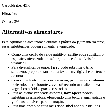
Carboidratos
:
45
%
Fibra
:
5
%
Outros
:
5
%
Alternativas alimentares
Para equilibrar a alcalinidade durante a prática do jejum intermitente,
essas substituições podem aumentar a variedade:
Como uma opção de verde nutritivo,
agrião
pode substituir o
espinafre, oferecendo um sabor picante e altos níveis de
vitamina C.
Para diversificar os grãos,
farro
pode substituir o trigo
sarraceno, proporcionando uma textura mastigável e conteúdo
de fibras.
Como uma fonte de proteína cremosa,
proteína de cânhamo
pode substituir o iogurte grego, oferecendo uma alternativa
vegetal com ácidos graxos essenciais.
Para adicionar variedade às nozes,
nozes-pecã
podem
substituir as amêndoas, oferecendo uma textura amanteigada e
gorduras saudáveis para o coração.
Para uma opção de fruta mais doce,
kiwi
pode substituir as