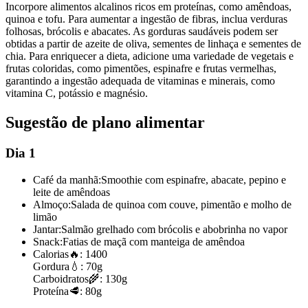
Incorpore alimentos alcalinos ricos em proteínas, como amêndoas,
quinoa e tofu. Para aumentar a ingestão de fibras, inclua verduras
folhosas, brócolis e abacates. As gorduras saudáveis podem ser
obtidas a partir de azeite de oliva, sementes de linhaça e sementes de
chia. Para enriquecer a dieta, adicione uma variedade de vegetais e
frutas coloridas, como pimentões, espinafre e frutas vermelhas,
garantindo a ingestão adequada de vitaminas e minerais, como
vitamina C, potássio e magnésio.
Sugestão de plano alimentar
Dia 1
Café da manhã:
Smoothie com espinafre, abacate, pepino e
leite de amêndoas
Almoço:
Salada de quinoa com couve, pimentão e molho de
limão
Jantar:
Salmão grelhado com brócolis e abobrinha no vapor
Snack:
Fatias de maçã com manteiga de amêndoa
Calorias
🔥:
1400
Gordura
💧:
70g
Carboidratos
🌾:
130g
Proteína
🥩:
80g