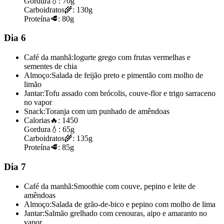
Gordura
💧:
70g
Carboidratos
🌾:
130g
Proteína
🥩:
80g
Dia 6
Café da manhã:
Iogurte grego com frutas vermelhas e
sementes de chia
Almoço:
Salada de feijão preto e pimentão com molho de
limão
Jantar:
Tofu assado com brócolis, couve-flor e trigo sarraceno
no vapor
Snack:
Toranja com um punhado de amêndoas
Calorias
🔥:
1450
Gordura
💧:
65g
Carboidratos
🌾:
135g
Proteína
🥩:
85g
Dia 7
Café da manhã:
Smoothie com couve, pepino e leite de
amêndoas
Almoço:
Salada de grão-de-bico e pepino com molho de lima
Jantar:
Salmão grelhado com cenouras, aipo e amaranto no
vapor