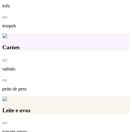
tofu
tempeh
Carnes
salmão
peito de peru
Leite e ovos
iogurte grego