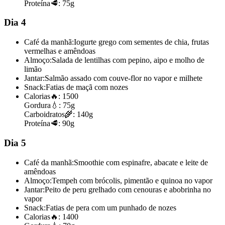
Proteína
🥩:
75g
Dia 4
Café da manhã:
Iogurte grego com sementes de chia, frutas
vermelhas e amêndoas
Almoço:
Salada de lentilhas com pepino, aipo e molho de
limão
Jantar:
Salmão assado com couve-flor no vapor e milhete
Snack:
Fatias de maçã com nozes
Calorias
🔥:
1500
Gordura
💧:
75g
Carboidratos
🌾:
140g
Proteína
🥩:
90g
Dia 5
Café da manhã:
Smoothie com espinafre, abacate e leite de
amêndoas
Almoço:
Tempeh com brócolis, pimentão e quinoa no vapor
Jantar:
Peito de peru grelhado com cenouras e abobrinha no
vapor
Snack:
Fatias de pera com um punhado de nozes
Calorias
🔥:
1400