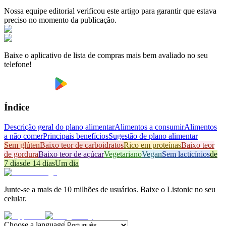
Nossa equipe editorial verificou este artigo para garantir que estava
preciso no momento da publicação.
Baixe o aplicativo de lista de compras mais bem avaliado no seu
telefone!
Índice
Descrição geral do plano alimentar
Alimentos a consumir
Alimentos
a não comer
Principais benefícios
Sugestão de plano alimentar
Sem glúten
Baixo teor de carboidratos
Rico em proteínas
Baixo teor
de gordura
Baixo teor de açúcar
Vegetariano
Vegan
Sem lacticínios
de
7 dias
de 14 dias
Um dia
Junte-se a mais de 10 milhões de usuários. Baixe o Listonic no seu
celular.
Choose a language