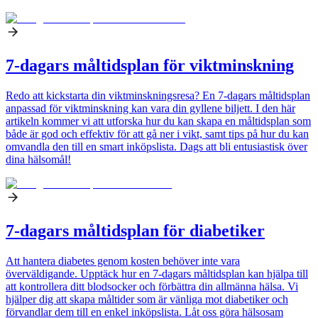
7-dagars måltidsplan för viktminskning
Redo att kickstarta din viktminskningsresa? En 7-dagars måltidsplan
anpassad för viktminskning kan vara din gyllene biljett. I den här
artikeln kommer vi att utforska hur du kan skapa en måltidsplan som
både är god och effektiv för att gå ner i vikt, samt tips på hur du kan
omvandla den till en smart inköpslista. Dags att bli entusiastisk över
dina hälsomål!
7-dagars måltidsplan för diabetiker
Att hantera diabetes genom kosten behöver inte vara
överväldigande. Upptäck hur en 7-dagars måltidsplan kan hjälpa till
att kontrollera ditt blodsocker och förbättra din allmänna hälsa. Vi
hjälper dig att skapa måltider som är vänliga mot diabetiker och
förvandlar dem till en enkel inköpslista. Låt oss göra hälsosam