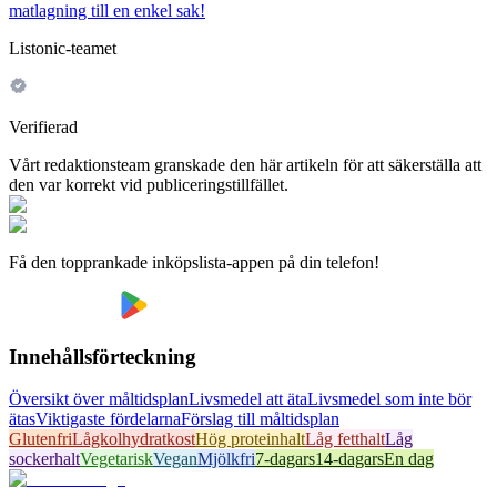
matlagning till en enkel sak!
Listonic-teamet
Verifierad
Vårt redaktionsteam granskade den här artikeln för att säkerställa att
den var korrekt vid publiceringstillfället.
Få den topprankade inköpslista-appen på din telefon!
Innehållsförteckning
Översikt över måltidsplan
Livsmedel att äta
Livsmedel som inte bör
ätas
Viktigaste fördelarna
Förslag till måltidsplan
Glutenfri
Lågkolhydratkost
Hög proteinhalt
Låg fetthalt
Låg
sockerhalt
Vegetarisk
Vegan
Mjölkfri
7-dagars
14-dagars
En dag