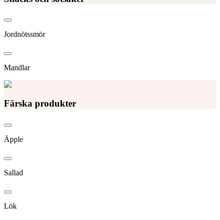
Jordnötssmör
Mandlar
Färska produkter
Äpple
Sallad
Lök