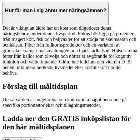
Hur får man i sig ännu mer näringsämnen?
Det är viktigt att äldre har en kost som tillgodoser deras
näringsbehov under denna livsperiod. Fokus bör ligga på proteiner
från magert kött, fisk och baljväxter för att stödja muskelmassan och
benhälsan. Fiber från fullkornsprodukter och en variation av
grönsaker främjar matsmältningen och hjärt-kärlhälsan. Hälsosamma
fetter från källor som olivolja och nötter är avgörande för kognitiv
funktion och välbefinnande. Glöm inte kalcium och vitamin D för
benen; inkludera berikade livsmedel eller kosttillskott när det
behövs.
Förslag till måltidsplan
Dessa värden är ungefärliga och kan variera något beroende på
specifika portionsstorlekar och tillagningsmetoder.
Ladda ner den GRATIS inköpslistan för
den här måltidsplanen