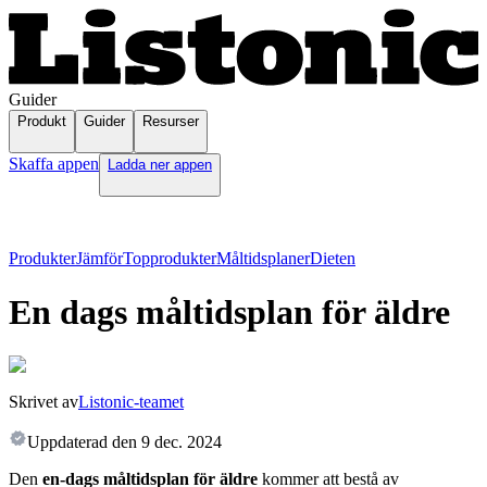
Guider
Produkt
Guider
Resurser
Skaffa appen
Ladda ner appen
Produkter
Jämför
Topprodukter
Måltidsplaner
Dieten
En dags måltidsplan för äldre
Skrivet av
Listonic-teamet
Uppdaterad den
9 dec. 2024
Den
en-dags måltidsplan för äldre
kommer att bestå av