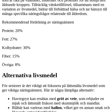
som är rika på vitaminer, mineraler och proteiner för att stödja den
åldrande kroppen. Tillräcklig vätsketillförsel, tillsammans med en
variation av livsmedel, bidrar till förbättrad hälsa och tar hänsyn till
många specifika näringsfrågor relaterade till ålderdom.
Rekommenderad fördelning av näringsämnen
Protein
:
20
%
Fett
:
27
%
Kolhydrater
:
30
%
Fiber
:
15
%
Övriga
:
8
%
Alternativa livsmedel
För seniorer är det viktigt att fokusera på lättsmälta livsmedel som
ger viktiga näringsämnen. Här är några lämpliga alternativ:
Havregryn kan ersättas med
gröt av vete
, som erbjuder en
mjuk och lättsmält frukost med skummjölk och mandlar.
Blåbär kan varieras med
hallon
, vilket ger en annan smak och