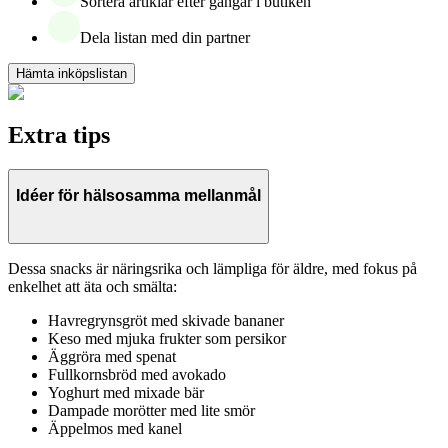
Sortera artiklar efter gångar i butiken
Dela listan med din partner
Hämta inköpslistan
Extra tips
Idéer för hälsosamma mellanmål
Dessa snacks är näringsrika och lämpliga för äldre, med fokus på
enkelhet att äta och smälta:
Havregrynsgröt med skivade bananer
Keso med mjuka frukter som persikor
Äggröra med spenat
Fullkornsbröd med avokado
Yoghurt med mixade bär
Dampade morötter med lite smör
Äppelmos med kanel