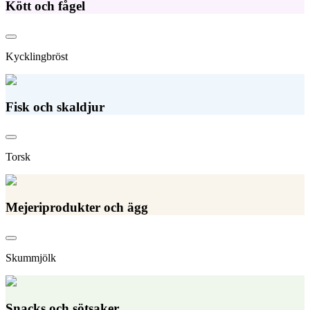
Kött och fågel
Kycklingbröst
Fisk och skaldjur
Torsk
Mejeriprodukter och ägg
Skummjölk
Snacks och sötsaker