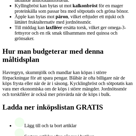
liknande antioxidantfördelar.
Kyllingbröst kan bytas ut mot
kalkonbröst
för en mager
proteinkälla som passar bra med sötpotatis och gröna bönor.
Äpple kan bytas mot
päron
, vilket erbjuder ett mjukt och
lättätet fruktalternativ med jordnötssmör.
Till middag kan
laxfiléer
ersätta torsk, vilket ger omega-3-
fettsyror och en rik smak tillsammans med quinoa och
grönsaker.
Hur man budgeterar med denna
måltidsplan
Havregryn, skummjölk och mandlar kan köpas i större
förpackningar för att spara pengar. Blåbär är ofta billigare när de
köps frysta eller när de är i säsong. Kycklingbröst och sötpotatis kan
vara mer ekonomiska om de köps i större mängder. Jordnötssmör
och torskfiléer är också mer prisvärda när de köps i bulk.
Ladda ner inköpslistan GRATIS
Lägg till och ta bort artiklar