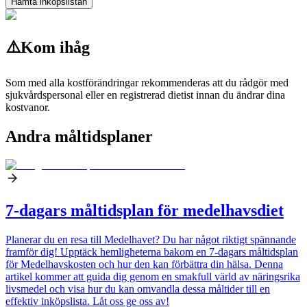
Hämta inköpslistan
⚠️
Kom ihåg
Som med alla kostförändringar rekommenderas att du rådgör med
sjukvårdspersonal eller en registrerad dietist innan du ändrar dina
kostvanor.
Andra måltidsplaner
7-dagars måltidsplan för medelhavsdiet
Planerar du en resa till Medelhavet? Du har något riktigt spännande
framför dig! Upptäck hemligheterna bakom en 7-dagars måltidsplan
för Medelhavskosten och hur den kan förbättra din hälsa. Denna
artikel kommer att guida dig genom en smakfull värld av näringsrika
livsmedel och visa hur du kan omvandla dessa måltider till en
effektiv inköpslista. Låt oss ge oss av!