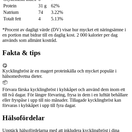
Protein
31 g
62%
Natrium
74
3.22%
Totalt fett
4
5.13%
*Procent av dagligt värde (DV) visar hur mycket ett näringsämne i
en portion mat bidrar till en daglig kost. 2 000 kalorier per dag
används som allmänt kostråd.
Fakta & tips
😋
Kycklingbröst är en magert proteinkälla och mycket populär i
hälsomedvetna dieter.
📦
Förvara färska kycklingbröst i kylskåpet och använd dem inom ett
till två dagar. För längre förvaring, frysa in dem i en lufttät behållare
eller fryspåse i upp till nio månader. Tillagade kycklingbröst kan
förvaras i kylskåpet i upp till fyra dagar.
Hälsofördelar
Upptäck hälsofördelarna med att inkludera kycklingbröst i dina