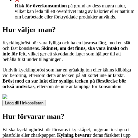
Risk för överkonsumtion
på grund av dess magra natur,
vilket kan leda till ett överdrivet intag av kalorier eller natrium
om bearbetade eller förkryddade produkter används.
Hur väljer man?
Kycklingbröst bör vara fylliga och ha en ljusrosa färg, med en slät
och fast konsistens.
Skinnet, om det finns, ska vara intakt och
inte för fett
, vilket ger ett skyddande lager som hjälper till att
behålla fukt under tillagningen.
Undvik kycklingbröst som har en gråaktig ton eller känns klibbiga
vid beröring, eftersom detta är tecken på att köttet inte är färskt.
Bröst med en sur lukt eller synliga tecken på förstörelse bör
också undvikas
, eftersom de inte är lämpliga för konsumtion.
Lägg till i inköpslistan
Hur förvarar man?
Färska kycklingbröst bör förvaras i kylskåpet, noggrant inslagna i
plastfolie eller charkpapper.
Kylning bevarar
deras färskhet i upp