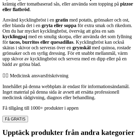
krämig eller tomatbaserad sås, eller använda som topping på
pizzor
eller flatbröd
.
Använd kycklingbröst i en
gratin
med potatis, grönsaker och ost,
eller blanda det i en
gryta eller soppa
för extra smak och rikedom.
Om du har mycket kycklingbröst, överväg att göra en sats
kycklingpaj
med en smulig skorpa, eller använda det som fyllning
för
tacos, burritos eller quesadillas
. Kycklingbröst kan också
skäras i skivor och serveras över en
grynskål
med quinoa, rostade
grönsaker och en syrlig dressing. För ett snabbt mellanmål, värm
upp skivor av kycklingbröst och servera med en dipp eller på en
bädd av gröna blad.
👨‍⚕️️ Medicinsk ansvarsfriskrivning
Innehållet på denna webbplats är endast för informationsändamål.
Inget material på denna sida är avsett att ersätta professionell
medicinsk rådgivning, diagnos eller behandling.
Få tillgång till 1000+ produkter i appen
Få GRATIS
Upptäck produkter från andra kategorier