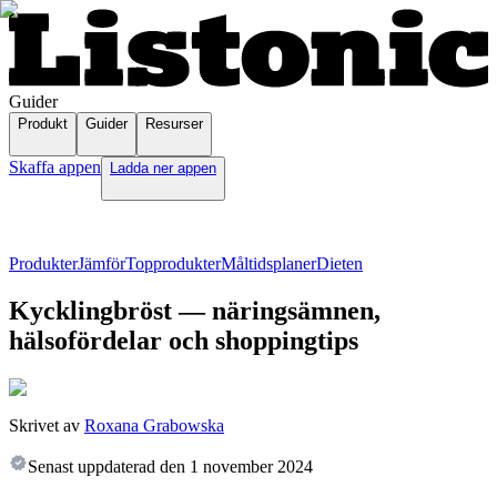
Guider
Produkt
Guider
Resurser
Skaffa appen
Ladda ner appen
Produkter
Jämför
Topprodukter
Måltidsplaner
Dieten
Kycklingbröst — näringsämnen,
hälsofördelar och shoppingtips
Skrivet av
Roxana Grabowska
Senast uppdaterad den
1 november 2024