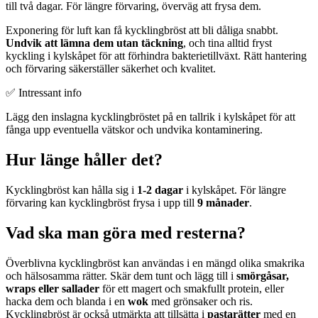
till två dagar. För längre förvaring, överväg att frysa dem.
Exponering för luft kan få kycklingbröst att bli dåliga snabbt.
Undvik att lämna dem utan täckning
, och tina alltid fryst
kyckling i kylskåpet för att förhindra bakterietillväxt. Rätt hantering
och förvaring säkerställer säkerhet och kvalitet.
✅ Intressant info
Lägg den inslagna kycklingbröstet på en tallrik i kylskåpet för att
fånga upp eventuella vätskor och undvika kontaminering.
Hur länge håller det?
Kycklingbröst kan hålla sig i
1-2 dagar
i kylskåpet. För längre
förvaring kan kycklingbröst frysa i upp till
9 månader
.
Vad ska man göra med resterna?
Överblivna kycklingbröst kan användas i en mängd olika smakrika
och hälsosamma rätter. Skär dem tunt och lägg till i
smörgåsar,
wraps eller sallader
för ett magert och smakfullt protein, eller
hacka dem och blanda i en
wok
med grönsaker och ris.
Kycklingbröst är också utmärkta att tillsätta i
pastarätter
med en