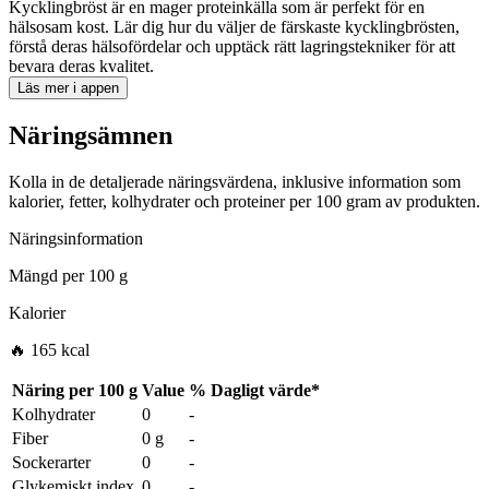
Kycklingbröst är en mager proteinkälla som är perfekt för en
hälsosam kost. Lär dig hur du väljer de färskaste kycklingbrösten,
förstå deras hälsofördelar och upptäck rätt lagringstekniker för att
bevara deras kvalitet.
Läs mer i appen
Näringsämnen
Kolla in de detaljerade näringsvärdena, inklusive information som
kalorier, fetter, kolhydrater och proteiner per 100 gram av produkten.
Näringsinformation
Mängd per
100 g
Kalorier
🔥 165 kcal
Näring per
100 g
Value
%
Dagligt värde
*
Kolhydrater
0
-
Fiber
0 g
-
Sockerarter
0
-
Glykemiskt index
0
-