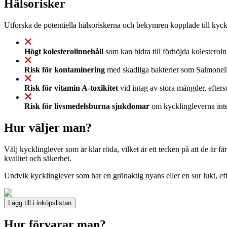
Hälsorisker
Utforska de potentiella hälsoriskerna och bekymren kopplade till kyck
Högt kolesterolinnehåll
som kan bidra till förhöjda kolesterol
Risk för kontaminering
med skadliga bakterier som Salmonella 
Risk för vitamin A-toxikitet
vid intag av stora mängder, efters
Risk för livsmedelsburna sjukdomar
om kycklingleverna inte f
Hur väljer man?
Välj kycklinglever som är klar röda, vilket är ett tecken på att de är f
kvalitet och säkerhet.
Undvik kycklinglever som har en grönaktig nyans eller en sur lukt, eft
Lägg till i inköpslistan
Hur förvarar man?