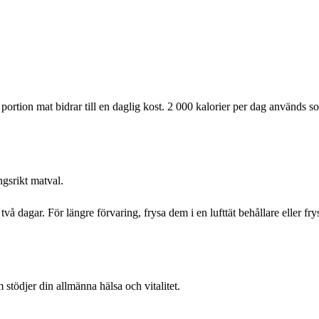
ortion mat bidrar till en daglig kost. 2 000 kalorier per dag används s
ngsrikt matval.
vå dagar. För längre förvaring, frysa dem i en lufttät behållare eller fry
stödjer din allmänna hälsa och vitalitet.