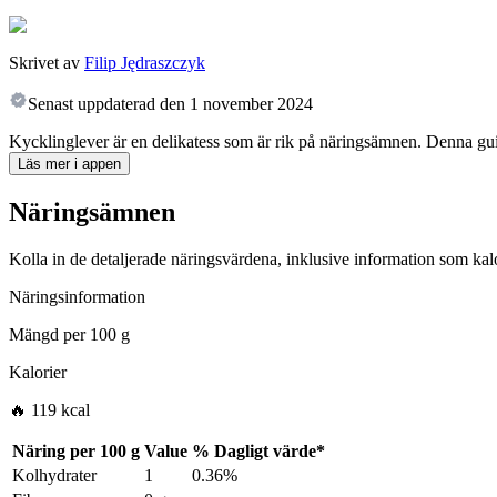
Skrivet av
Filip Jędraszczyk
Senast uppdaterad den
1 november 2024
Kycklinglever är en delikatess som är rik på näringsämnen. Denna guid
Läs mer i appen
Näringsämnen
Kolla in de detaljerade näringsvärdena, inklusive information som kalo
Näringsinformation
Mängd per
100 g
Kalorier
🔥 119 kcal
Näring per
100 g
Value
%
Dagligt värde
*
Kolhydrater
1
0.36%