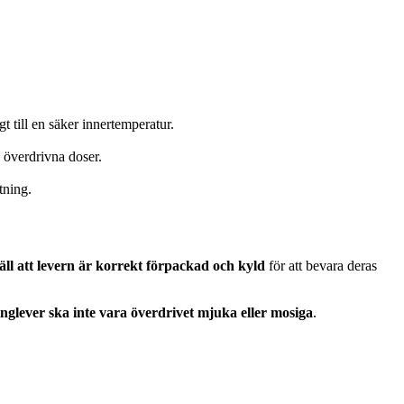
t till en säker innertemperatur.
i överdrivna doser.
tning.
äll att levern är korrekt förpackad och kyld
för att bevara deras
inglever ska inte vara överdrivet mjuka eller mosiga
.