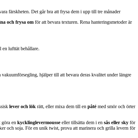
vara färskheten. Det går bra att frysa dem i upp till tre månader
ina och frysa om
för att bevara texturen. Rena hanteringsmetoder är
 en lufttät behållare.
 vakuumförsegling, hjälper till att bevara deras kvalitet under längre
ssisk
lever och lök
rätt, eller mixa dem till en
pâté
med smör och örter
t göra en
kycklinglevermousse
eller tillsätta dem i en
sås eller sky
för
er och soja. För en unik twist, prova att marinera och grilla levern för