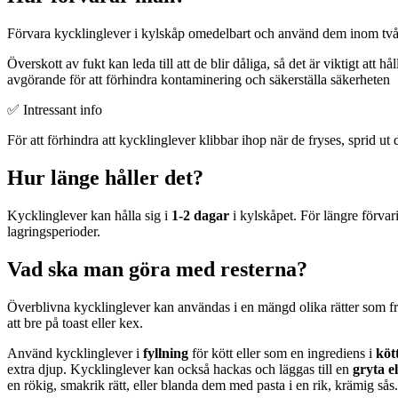
Förvara kycklinglever i kylskåp omedelbart och använd dem inom två 
Överskott av fukt kan leda till att de blir dåliga, så det är viktigt att hål
avgörande för att förhindra kontaminering och säkerställa säkerheten
✅ Intressant info
För att förhindra att kycklinglever klibbar ihop när de fryses, sprid ut 
Hur länge håller det?
Kycklinglever kan hålla sig i
1-2 dagar
i kylskåpet. För längre förvar
lagringsperioder.
Vad ska man göra med resterna?
Överblivna kycklinglever kan användas i en mängd olika rätter som fr
att bre på toast eller kex.
Använd kycklinglever i
fyllning
för kött eller som en ingrediens i
köt
extra djup. Kycklinglever kan också hackas och läggas till en
gryta e
en rökig, smakrik rätt, eller blanda dem med pasta i en rik, krämig sås.