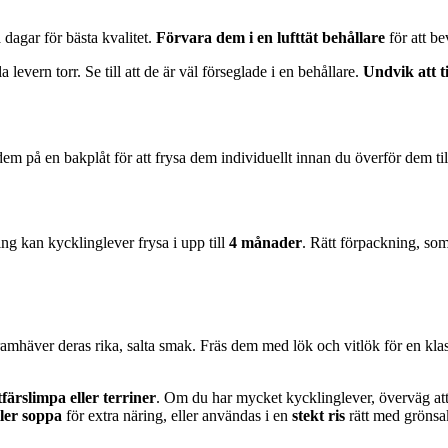
dagar för bästa kvalitet.
Förvara dem i en lufttät behållare
för att be
la levern torr. Se till att de är väl förseglade i en behållare.
Undvik att t
dem på en bakplåt för att frysa dem individuellt innan du överför dem till
ing kan kycklinglever frysa i upp till
4 månader
. Rätt förpackning, som
amhäver deras rika, salta smak. Fräs dem med lök och vitlök för en kla
tfärslimpa eller terriner
. Om du har mycket kycklinglever, överväg at
ller soppa
för extra näring, eller användas i en
stekt ris
rätt med grönsak