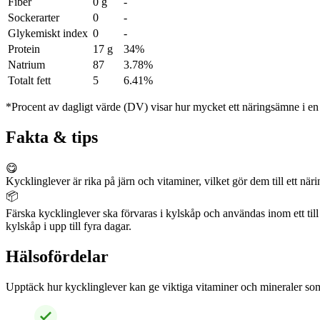
Fiber
0 g
-
Sockerarter
0
-
Glykemiskt index
0
-
Protein
17 g
34%
Natrium
87
3.78%
Totalt fett
5
6.41%
*Procent av dagligt värde (DV) visar hur mycket ett näringsämne i en p
Fakta & tips
😋
Kycklinglever är rika på järn och vitaminer, vilket gör dem till ett näri
📦
Färska kycklinglever ska förvaras i kylskåp och användas inom ett till t
kylskåp i upp till fyra dagar.
Hälsofördelar
Upptäck hur kycklinglever kan ge viktiga vitaminer och mineraler som 