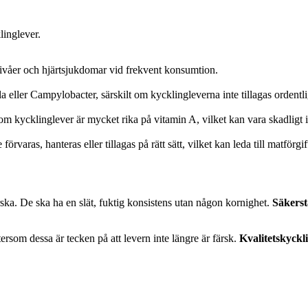
linglever.
nivåer och hjärtsjukdomar vid frekvent konsumtion.
eller Campylobacter, särskilt om kycklingleverna inte tillagas ordentlig
om kycklinglever är mycket rika på vitamin A, vilket kan vara skadligt 
örvaras, hanteras eller tillagas på rätt sätt, vilket kan leda till matförgif
ärska. De ska ha en slät, fuktig konsistens utan någon kornighet.
Säkerst
ersom dessa är tecken på att levern inte längre är färsk.
Kvalitetskyckl