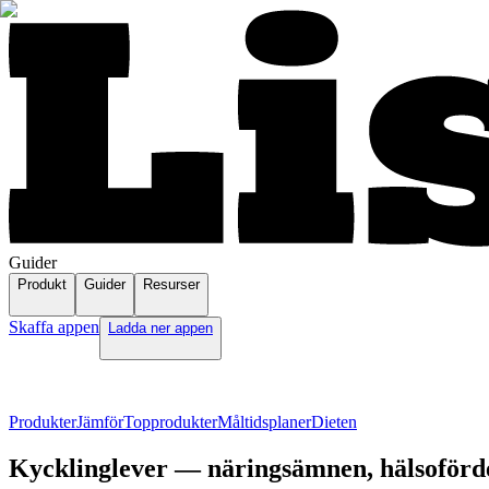
Guider
Produkt
Guider
Resurser
Skaffa appen
Ladda ner appen
Produkter
Jämför
Topprodukter
Måltidsplaner
Dieten
Kycklinglever — näringsämnen, hälsoförde