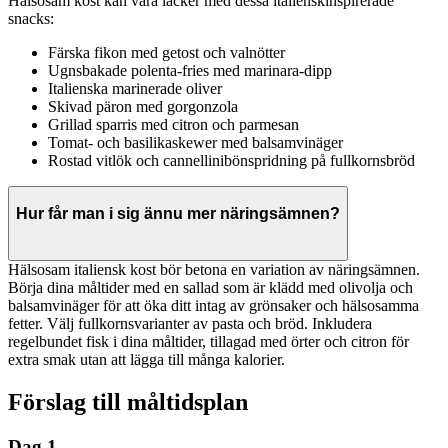
Hälsosam kost kan vara läcker med dessa italienskinspirerade
snacks:
Färska fikon med getost och valnötter
Ugnsbakade polenta-fries med marinara-dipp
Italienska marinerade oliver
Skivad päron med gorgonzola
Grillad sparris med citron och parmesan
Tomat- och basilikaskewer med balsamvinäger
Rostad vitlök och cannellinibönspridning på fullkornsbröd
Hur får man i sig ännu mer näringsämnen?
Hälsosam italiensk kost bör betona en variation av näringsämnen.
Börja dina måltider med en sallad som är klädd med olivolja och
balsamvinäger för att öka ditt intag av grönsaker och hälsosamma
fetter. Välj fullkornsvarianter av pasta och bröd. Inkludera
regelbundet fisk i dina måltider, tillagad med örter och citron för
extra smak utan att lägga till många kalorier.
Förslag till måltidsplan
Dag 1