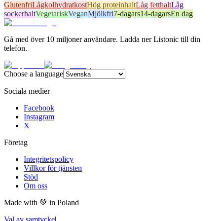
Glutenfri
Lågkolhydratkost
Hög proteinhalt
Låg fetthalt
Låg
sockerhalt
Vegetarisk
Vegan
Mjölkfri
7-dagars
14-dagars
En dag
Gå med över 10 miljoner användare. Ladda ner Listonic till din
telefon.
Choose a language
Sociala medier
Facebook
Instagram
X
Företag
Integritetspolicy
Villkor för tjänsten
Stöd
Om oss
Made with
💚
in Poland
Val av samtycke
|