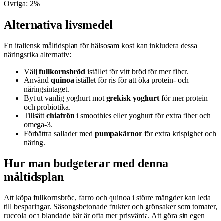
Övriga
:
2
%
Alternativa livsmedel
En italiensk måltidsplan för hälsosam kost kan inkludera dessa
näringsrika alternativ:
Välj
fullkornsbröd
istället för vitt bröd för mer fiber.
Använd
quinoa
istället för ris för att öka protein- och
näringsintaget.
Byt ut vanlig yoghurt mot
grekisk yoghurt
för mer protein
och probiotika.
Tillsätt
chiafrön
i smoothies eller yoghurt för extra fiber och
omega-3.
Förbättra sallader med
pumpakärnor
för extra krispighet och
näring.
Hur man budgeterar med denna
måltidsplan
Att köpa fullkornsbröd, farro och quinoa i större mängder kan leda
till besparingar. Säsongsbetonade frukter och grönsaker som tomater,
ruccola och blandade bär är ofta mer prisvärda. Att göra sin egen