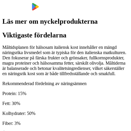
Läs mer om nyckelprodukterna
Viktigaste fördelarna
Måltidsplanen för hälsosam italiensk kost innehåller en mängd
näringsrika livsmedel som är typiska för den italienska matkulturen.
Den fokuserar på färska frukter och grönsaker, fullkornsprodukter,
magra proteiner och hälsosamma fetter, särskilt olivolja. Måltiderna
är balanserade och betonar kvalitetsingredienser, vilket säkerställer
en näringsrik kost som är både tillfredsställande och smakfull.
Rekommenderad fördelning av näringsämnen
Protein
:
15
%
Fett
:
30
%
Kolhydrater
:
50
%
Fiber
:
3
%