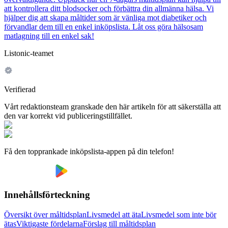
att kontrollera ditt blodsocker och förbättra din allmänna hälsa. Vi
hjälper dig att skapa måltider som är vänliga mot diabetiker och
förvandlar dem till en enkel inköpslista. Låt oss göra hälsosam
matlagning till en enkel sak!
Listonic-teamet
Verifierad
Vårt redaktionsteam granskade den här artikeln för att säkerställa att
den var korrekt vid publiceringstillfället.
Få den topprankade inköpslista-appen på din telefon!
Innehållsförteckning
Översikt över måltidsplan
Livsmedel att äta
Livsmedel som inte bör
ätas
Viktigaste fördelarna
Förslag till måltidsplan