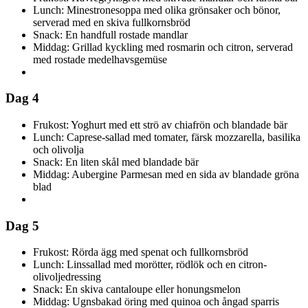
Lunch: Minestronesoppa med olika grönsaker och bönor,
serverad med en skiva fullkornsbröd
Snack: En handfull rostade mandlar
Middag: Grillad kyckling med rosmarin och citron, serverad
med rostade medelhavsgemüse
Dag 4
Frukost: Yoghurt med ett strö av chiafrön och blandade bär
Lunch: Caprese-sallad med tomater, färsk mozzarella, basilika
och olivolja
Snack: En liten skål med blandade bär
Middag: Aubergine Parmesan med en sida av blandade gröna
blad
Dag 5
Frukost: Rörda ägg med spenat och fullkornsbröd
Lunch: Linssallad med morötter, rödlök och en citron-
olivoljedressing
Snack: En skiva cantaloupe eller honungsmelon
Middag: Ugnsbakad öring med quinoa och ångad sparris