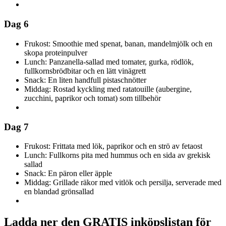
Dag 6
Frukost: Smoothie med spenat, banan, mandelmjölk och en
skopa proteinpulver
Lunch: Panzanella-sallad med tomater, gurka, rödlök,
fullkornsbrödbitar och en lätt vinägrett
Snack: En liten handfull pistaschnötter
Middag: Rostad kyckling med ratatouille (aubergine,
zucchini, paprikor och tomat) som tillbehör
Dag 7
Frukost: Frittata med lök, paprikor och en strö av fetaost
Lunch: Fullkorns pita med hummus och en sida av grekisk
sallad
Snack: En päron eller äpple
Middag: Grillade räkor med vitlök och persilja, serverade med
en blandad grönsallad
Ladda ner den GRATIS inköpslistan för