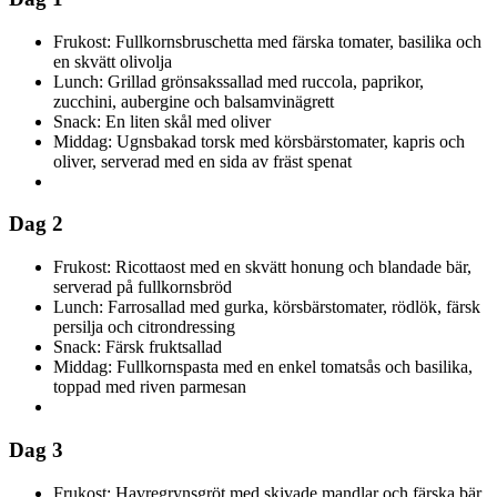
Frukost: Fullkornsbruschetta med färska tomater, basilika och
en skvätt olivolja
Lunch: Grillad grönsakssallad med ruccola, paprikor,
zucchini, aubergine och balsamvinägrett
Snack: En liten skål med oliver
Middag: Ugnsbakad torsk med körsbärstomater, kapris och
oliver, serverad med en sida av fräst spenat
Dag 2
Frukost: Ricottaost med en skvätt honung och blandade bär,
serverad på fullkornsbröd
Lunch: Farrosallad med gurka, körsbärstomater, rödlök, färsk
persilja och citrondressing
Snack: Färsk fruktsallad
Middag: Fullkornspasta med en enkel tomatsås och basilika,
toppad med riven parmesan
Dag 3
Frukost: Havregrynsgröt med skivade mandlar och färska bär