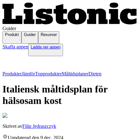
Guider
Produkt
Guider
Resurser
Skaffa appen
Ladda ner appen
Produkter
Jämför
Topprodukter
Måltidsplaner
Dieten
Italiensk måltidsplan för
hälsosam kost
Skrivet av
Filip Jędraszczyk
Uppdaterad den
9 dec. 2024