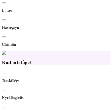
Linser
Havregryn
Chiafrön
Kött och fågel
Torskfiléer
Kycklingbröst