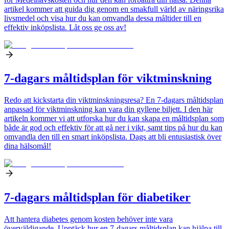
artikel kommer att guida dig genom en smakfull värld av näringsrika
livsmedel och visa hur du kan omvandla dessa måltider till en
effektiv inköpslista. Låt oss ge oss av!
7-dagars måltidsplan för viktminskning
Redo att kickstarta din viktminskningsresa? En 7-dagars måltidsplan
anpassad för viktminskning kan vara din gyllene biljett. I den här
artikeln kommer vi att utforska hur du kan skapa en måltidsplan som
både är god och effektiv för att gå ner i vikt, samt tips på hur du kan
omvandla den till en smart inköpslista. Dags att bli entusiastisk över
dina hälsomål!
7-dagars måltidsplan för diabetiker
Att hantera diabetes genom kosten behöver inte vara
överväldigande. Upptäck hur en 7-dagars måltidsplan kan hjälpa till