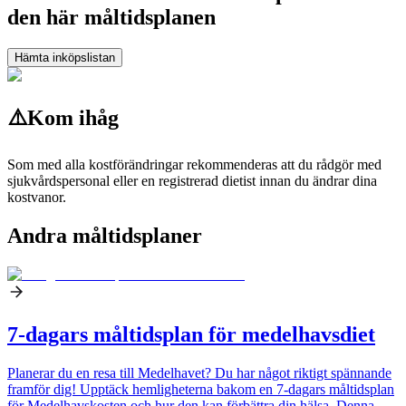
den här måltidsplanen
Hämta inköpslistan
⚠️
Kom ihåg
Som med alla kostförändringar rekommenderas att du rådgör med
sjukvårdspersonal eller en registrerad dietist innan du ändrar dina
kostvanor.
Andra måltidsplaner
7-dagars måltidsplan för medelhavsdiet
Planerar du en resa till Medelhavet? Du har något riktigt spännande
framför dig! Upptäck hemligheterna bakom en 7-dagars måltidsplan
för Medelhavskosten och hur den kan förbättra din hälsa. Denna