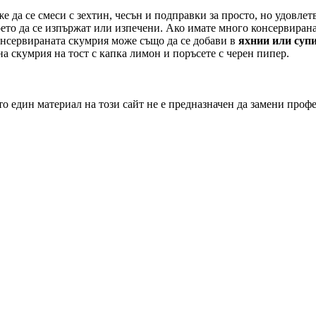
же да се смеси с зехтин, чесън и подправки за просто, но удовле
 което да се изпържат или изпечени. Ако имате много консервира
онсервираната скумрия може също да се добави в
яхнии или суп
а скумрия на тост с капка лимон и поръсете с черен пипер.
о един материал на този сайт не е предназначен да замени проф