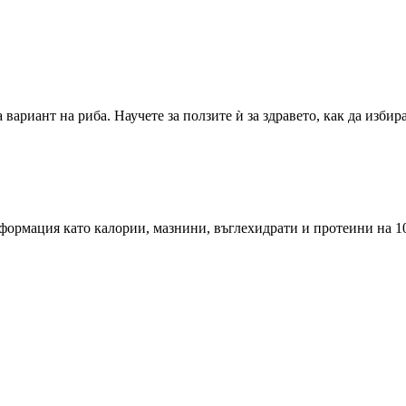
вариант на риба. Научете за ползите ѝ за здравето, как да изби
ормация като калории, мазнини, въглехидрати и протеини на 10