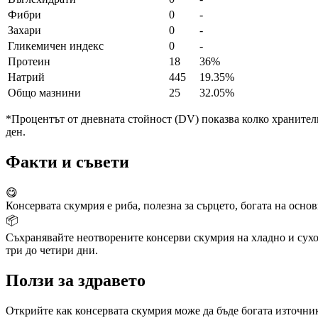
Фибри
0
-
Захари
0
-
Гликемичен индекс
0
-
Протеин
18
36%
Натрий
445
19.35%
Общо мазнини
25
32.05%
*Процентът от дневната стойност (DV) показва колко хранителн
ден.
Факти и съвети
😋
Консервата скумрия е риба, полезна за сърцето, богата на осн
📦
Съхранявайте неотворените консерви скумрия на хладно и сухо 
три до четири дни.
Ползи за здравето
Открийте как консервата скумрия може да бъде богата източник