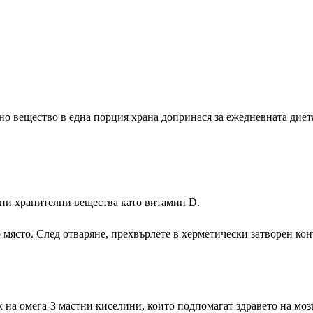
о вещество в една порция храна допринася за ежедневната диета
овни хранителни вещества като витамин D.
място. След отваряне, прехвърлете в херметически затворен кон
 на омега-3 мастни киселини, които подпомагат здравето на моз