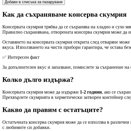
Добави в списъка за пазаруване
Как да съхраняваме консерва скумрия
Консервата скумрия трябва да се съхранява на хладно и сухо мя
Правилно съхранявана, отворената консерва скумрия може да 
Оставянето на консервата скумрия открита след отваряне може 
вкуса. Използването на чисти прибори гарантира, че остава бе
✅ Интересен факт
За допълнителен вкус и запазване, помислете за съхранение на
Колко дълго издържа?
Консервата скумрия може да издържи
1-2 години
, ако се съхра
Прехвърлете скумрията в херметически затворен контейнер след 
Какво да правим с остатъците?
Остатъчната консерва скумрия може да се използва в различни 
с любимите си добавки.