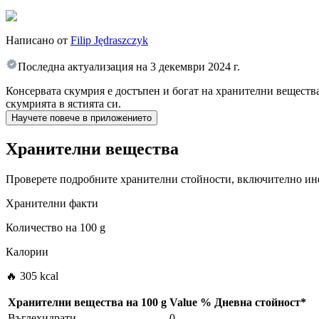
Написано от
Filip Jędraszczyk
Последна актуализация на
3 декември 2024 г.
Консервата скумрия е достъпен и богат на хранителни вещества 
скумрията в ястията си.
Научете повече в приложението
Хранителни вещества
Проверете подробните хранителни стойности, включително инф
Хранителни факти
Количество на
100 g
Калории
🔥 305 kcal
Хранителни вещества на
100 g
Value
%
Дневна стойност
*
Въглехидрати
0
-