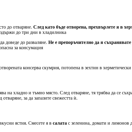
сто до отваряне.
След като бъде отворена, прехвърлете я в хе
издържи до три дни в хладилника
да доведе до разваляне.
Не е препоръчително да я съхранявате
зопасна за консумация
 отворената консерва скумрия, потопена в зехтин в херметически 
нява на хладно и тъмно място. След отваряне, тя трябва да се съ
отваряне, за да запазите свежестта ѝ.
вкусни ястия. Смесете я в
салата
с зеленина, домати и лимонов д