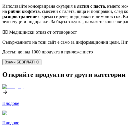
Използвайте консервирана скумрия в
ястия с паста
, където мо
на
рибни кюфтета
, смесени с галета, яйца и подправки, след
разпространение
с крема сирене, подправки и лимонов сок. К
зеленчуци и подправки. За бърза закуска, намажете консервиран
👨‍⚕️️ Медицински отказ от отговорност
Съдържанието на този сайт е само за информационни цели. Нит
Достъп до над 1000 продукта в приложението
Вземи БЕЗПЛАТНО
Открийте продукти от други категории
Плодове
Плодове