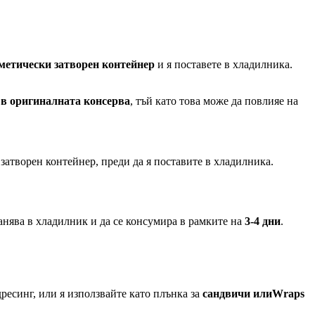
рметически затворен контейнер
и я поставете в хладилника.
 в оригиналната консерва
, тъй като това може да повлияе на
затворен контейнер, преди да я поставите в хладилника.
хранява в хладилник и да се консумира в рамките на
3-4 дни
.
ресинг, или я използвайте като плънка за
сандвичи илиWraps