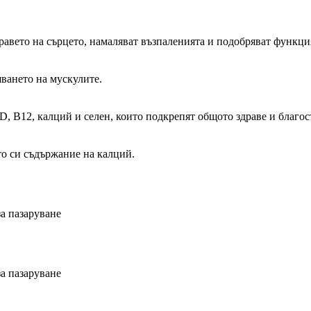
дравето на сърцето, намаляват възпаленията и подобряват функци
яването на мускулите.
 D, B12, калций и селен, които подкрепят общото здраве и благос
о си съдържание на калций.
а пазаруване
а пазаруване