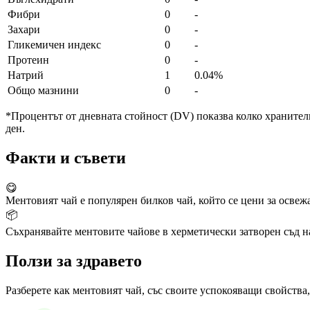
Фибри
0
-
Захари
0
-
Гликемичен индекс
0
-
Протеин
0
-
Натрий
1
0.04%
Общо мазнини
0
-
*Процентът от дневната стойност (DV) показва колко хранителн
ден.
Факти и съвети
😋
Ментовият чай е популярен билков чай, който се цени за освеж
📦
Съхранявайте ментовите чайове в херметически затворен съд на
Ползи за здравето
Разберете как ментовият чай, със своите успокояващи свойства