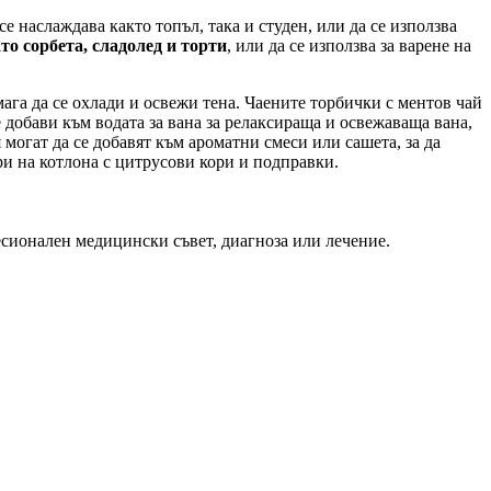
 наслаждава както топъл, така и студен, или да се използва
ато сорбета, сладолед и торти
, или да се използва за варене на
мага да се охлади и освежи тена. Чаените торбички с ментов чай
 добави към водата за вана за релаксираща и освежаваща вана,
 могат да се добавят към ароматни смеси или сашета, за да
ари на котлона с цитрусови кори и подправки.
есионален медицински съвет, диагноза или лечение.