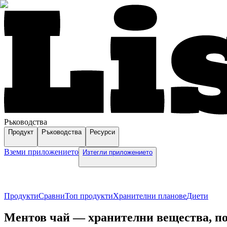
Ръководства
Продукт
Ръководства
Ресурси
Вземи приложението
Изтегли приложението
Продукти
Сравни
Топ продукти
Хранителни планове
Диети
Ментов чай — хранителни вещества, пол