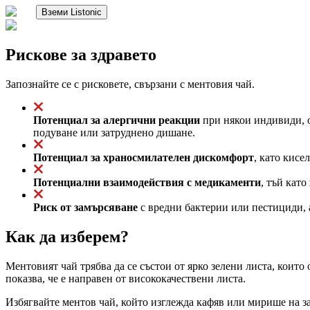
Вземи Listonic
Рискове за здравето
Запознайте се с рисковете, свързани с ментовия чай.
Потенциал за алергични реакции
при някои индивиди, о
подуване или затруднено дишане.
Потенциал за храносмилателен дискомфорт
, като кис
Потенциални взаимодействия с медикаменти
, тъй кат
Риск от замърсяване
с вредни бактерии или пестициди, а
Как да изберем?
Ментовият чай трябва да се състои от ярко зелени листа, които
показва, че е направен от висококачествени листа.
Избягвайте ментов чай, който изглежда кафяв или мирише на зас