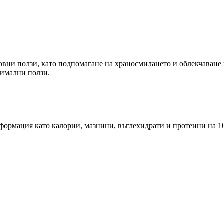
овни ползи, като подпомагане на храносмилането и облекчаване 
симални ползи.
ормация като калории, мазнини, въглехидрати и протеини на 10