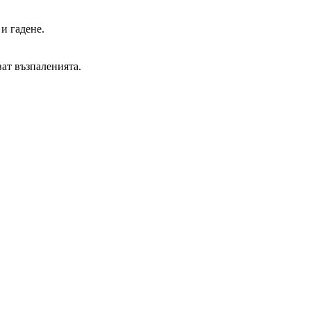
и гадене.
ват възпаленията.