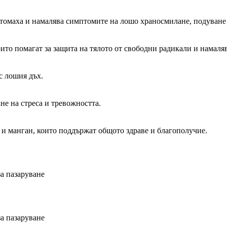
 стомаха и намалява симптомите на лошо храносмилане, подуване 
оито помагат за защита на тялото от свободни радикали и намаля
с лошия дъх.
не на стреса и тревожността.
о и манган, които поддържат общото здраве и благополучие.
а пазаруване
а пазаруване