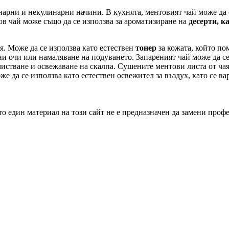
арни и некулинарни начини. В кухнята, ментовият чай може да се
ов чай може също да се използва за ароматизиране на
десерти, к
я. Може да се използва като естествен
тонер
за кожата, който по
ни очи или намаляване на подуването. Запареният чай може да се
очистване и освежаване на скалпа. Сушените ментови листа от чая
е да се използва като естествен освежител за въздух, като се в
о един материал на този сайт не е предназначен да замени проф