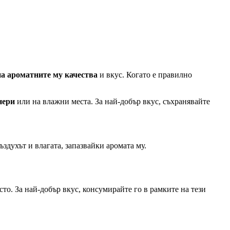
на ароматните му качества
и вкус. Когато е правилно
нери
или на влажни места. За най-добър вкус, съхранявайте
здухът и влагата, запазвайки аромата му.
сто. За най-добър вкус, консумирайте го в рамките на тези