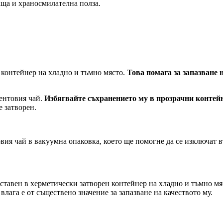
аща и храносмилателна полза.
 контейнер на хладно и тъмно място.
Това помага за запазване 
ментовия чай.
Избягвайте съхранението му в прозрачни контей
е затворен.
ия чай в вакуумна опаковка, което ще помогне да се изключат въ
поставен в херметически затворен контейнер на хладно и тъмно мя
лага е от съществено значение за запазване на качеството му.