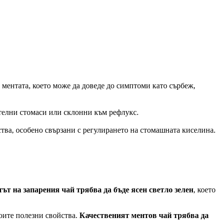
 ментата, което може да доведе до симптоми като сърбеж,
телни стомаси или склонни към рефлукс.
ства, особено свързани с регулирането на стомашната киселина.
ът на запарения чай трябва да бъде ясен светло зелен
, което
воите полезни свойства.
Качественият ментов чай трябва да