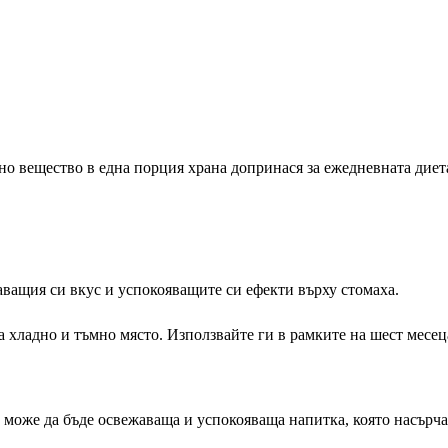
о вещество в една порция храна допринася за ежедневната диета
аващия си вкус и успокояващите си ефекти върху стомаха.
 хладно и тъмно място. Използвайте ги в рамките на шест месец
, може да бъде освежаваща и успокояваща напитка, която насърча