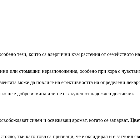
собено тези, които са алергични към растения от семейството на
елини или стомашни неразположения, особено при хора с чувстви
о ментата може да повлияе на ефективността на определени лекар
ко не е добре измина или не е закупен от надежден доставчик.
 освобождават силен и освежаващ аромат, когато се запарват.
Цвет
тояло, тъй като това са признаци, че е оксидирал и е загубил с