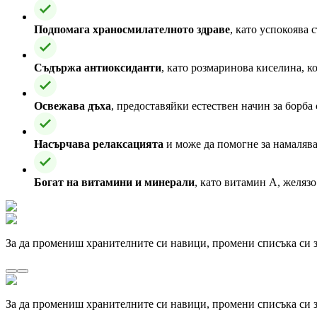
Подпомага храносмилателното здраве
, като успокоява
Съдържа антиоксиданти
, като розмаринова киселина, к
Освежава дъха
, предоставяйки естествен начин за борба 
Насърчава релаксацията
и може да помогне за намалява
Богат на витамини и минерали
, като витамин А, желяз
За да промениш хранителните си навици, промени списъка си з
За да промениш хранителните си навици, промени списъка си з