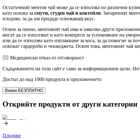
Остатъчният ментов чай може да се използва по различни кулин
като основа за
смути, студен чай и коктейли
. Запареният мент
плодове, за да им придаде освежаващ вкус.
Освен за пиене, ментовият чай има и няколко други приложени
могат да се използват и като компреси за успокояване на уморе
или да се използва като изплакване за коса, за да помогне за п
освежат гардероби и чекмеджета. Освен това, ментовият чай мож
👨‍⚕️️ Медицински отказ от отговорност
Съдържанието на този сайт е само за информационни цели. Нит
Достъп до над 1000 продукта в приложението
Вземи БЕЗПЛАТНО
Открийте продукти от други категории
Плодове