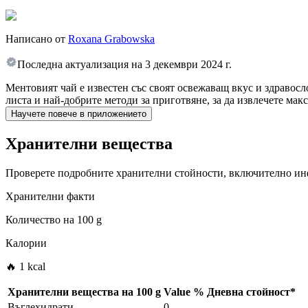
Написано от
Roxana Grabowska
Последна актуализация на
3 декември 2024 г.
Ментовият чай е известен със своят освежаващ вкус и здравосл
листа и най-добрите методи за приготвяне, за да извлечете мак
Научете повече в приложението
Хранителни вещества
Проверете подробните хранителни стойности, включително инф
Хранителни факти
Количество на
100 g
Калории
🔥 1 kcal
Хранителни вещества на
100 g
Value
%
Дневна стойност
*
Въглехидрати
0
-