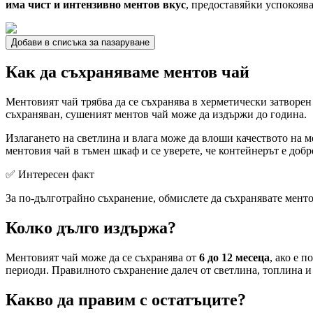
има чист и интензивно ментов вкус
, предоставяйки успокояв
Добави в списъка за пазаруване
Как да съхраняваме ментов чай
Ментовият чай трябва да се съхранява в херметически затворен
съхраняван, сушеният ментов чай може да издържи до година.
Излагането на светлина и влага може да влоши качеството на 
ментовия чай в тъмен шкаф и се уверете, че контейнерът е добр
✅ Интересен факт
За по-дълготрайно съхранение, обмислете да съхранявате ментов
Колко дълго издържа?
Ментовият чай може да се съхранява от
6 до 12 месеца
, ако е 
периоди. Правилното съхранение далеч от светлина, топлина и в
Какво да правим с остатъците?