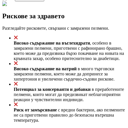
Рискове за здравето
Разгледайте рисковете, свързани с замразени пелмени.
Високо съдържание на въглехидрати
, особено в
замразени пелмени, приготвени с рафинирано брашно,
което може да предизвика бързо покачване на нивата на
кръвната захар, особено притеснително за диабетици.
Високо съдържание на натрий
в много търговски
замразени пелмени, което може да допринесе за
хипертония и увеличени сърдечно-съдови рискове.
Потенциал за консерванти и добавки
в преработените
пелмени, които могат да предизвикат неблагоприятни
реакции у чувствителни индивиди.
Риск от замърсяване
с вредни бактерии, ако пелмените
не са приготвени правилно до безопасна вътрешна
температура.