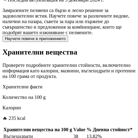
Замразените пелмени са бързо и лесно решение за
задоволителни ястия. Научете повече за различните видове,
налични на пазара, съвети за пара или пържене до
съвършенство и предложения за комбиниране, които ще
подобрят вашето изживяване с пелмените.
Научете повече в приложението
Хранителни вещества
Проверете подробните хранителни стойности, включително
информация като калории, мазнини, въглехидрати и протеини
на 100 грама от продукта.
Хранителни факти
Количество на
100 g
Калории
🔥 235 kcal
Хранителни вещества на
100 g
Value
%
Дневна стойност
*
Въглехидрати
38
13.82%