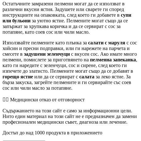
Остатъчните замразени пелмени могат да се използват в
различни вкусни ястия. Задушете или сварете ги според
инструкциите на опаковката, след което ги добавете в
супи
или бульони
за уютно ястие. Пелмените могат също да се
запържат за хрупкава коричка и да се сервират с сос за
потапяне, като соев сос или чили масло.
Използвайте пелмените като плънка за
салати с маруля
с сос
хойсин и пресни подправки, или ги нарежете на парчета и
смесете в
задушени зеленчуци
с вкусен сос. Ако имате много
пелмени, помислете за приготвянето на
пелменна запеканка
,
като ги наредите с зеленчуци, сос и сирене, след което ги
изпечете до златисто. Пелмените могат също да се добавят в
горещо ястие
или да се сервират с
салата
за леко ястие. За
бърза закуска, загрейте пелмените и ги сервирайте със соев
сос или чили масло за потапяне.
👨‍⚕️️ Медицински отказ от отговорност
Съдържанието на този сайт е само за информационни цели.
Нито един материал на този сайт не е предназначен да замени
професионален медицински съвет, диагноза или лечение.
Достъп до над 1000 продукта в приложението