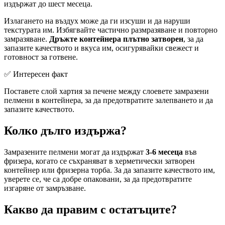
издържат до шест месеца.
Излагането на въздух може да ги изсуши и да наруши
текстурата им. Избягвайте частично размразяване и повторно
замразяване.
Дръжте контейнера плътно затворен
, за да
запазите качеството и вкуса им, осигурявайки свежест и
готовност за готвене.
✅ Интересен факт
Поставете слой хартия за печене между слоевете замразени
пелмени в контейнера, за да предотвратите залепването и да
запазите качеството.
Колко дълго издържа?
Замразените пелмени могат да издържат
3-6 месеца
във
фризера, когато се съхраняват в херметически затворен
контейнер или фризерна торба. За да запазите качеството им,
уверете се, че са добре опаковани, за да предотвратите
изгаряне от замръзване.
Какво да правим с остатъците?