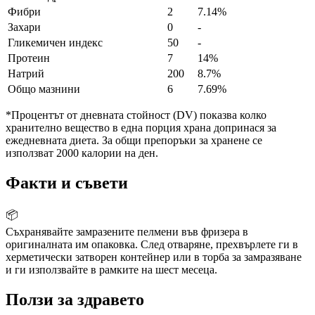
Фибри
2
7.14%
Захари
0
-
Гликемичен индекс
50
-
Протеин
7
14%
Натрий
200
8.7%
Общо мазнини
6
7.69%
*Процентът от дневната стойност (DV) показва колко
хранително вещество в една порция храна допринася за
ежедневната диета. За общи препоръки за хранене се
използват 2000 калории на ден.
Факти и съвети
📦
Съхранявайте замразените пелмени във фризера в
оригиналната им опаковка. След отваряне, прехвърлете ги в
херметически затворен контейнер или в торба за замразяване
и ги използвайте в рамките на шест месеца.
Ползи за здравето