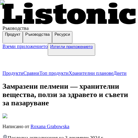
Ръководства
Продукт
Ръководства
Ресурси
Вземи приложението
Изтегли приложението
Продукти
Сравни
Топ продукти
Хранителни планове
Диети
Замразени пелмени — хранителни
вещества, ползи за здравето и съвети
за пазаруване
Написано от
Roxana Grabowska
Последна актуализация на
3 декември 2024 г.