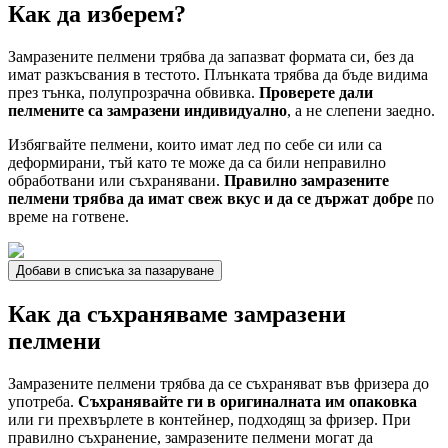
Как да изберем?
Замразените пелмени трябва да запазват формата си, без да
имат разкъсвания в тестото. Плънката трябва да бъде видима
през тънка, полупрозрачна обвивка.
Проверете дали
пелмените са замразени индивидуално
, а не слепени заедно.
Избягвайте пелмени, които имат лед по себе си или са
деформирани, тъй като те може да са били неправилно
обработвани или съхранявани.
Правилно замразените
пелмени трябва да имат свеж вкус и да се държат добре
по
време на готвене.
Добави в списъка за пазаруване
Как да съхраняваме замразени
пелмени
Замразените пелмени трябва да се съхраняват във фризера до
употреба.
Съхранявайте ги в оригиналната им опаковка
или ги прехвърлете в контейнер, подходящ за фризер. При
правилно съхранение, замразените пелмени могат да