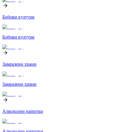
Бобови култури
Бобови култури
Замразени храни
Замразени храни
Алкохолни напитки
Алкохолни напитки