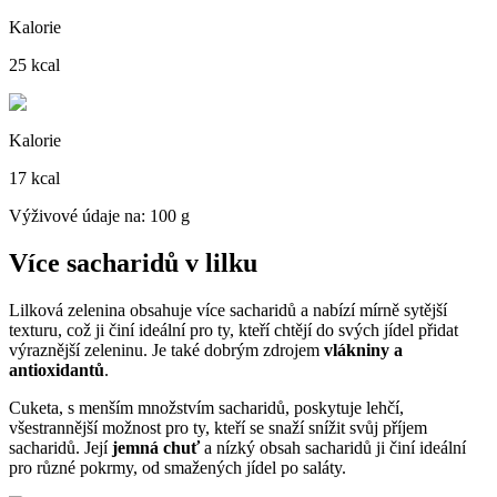
Kalorie
25 kcal
Kalorie
17 kcal
Výživové údaje na: 100 g
Více sacharidů v lilku
Lilková zelenina obsahuje více sacharidů a nabízí mírně sytější
texturu, což ji činí ideální pro ty, kteří chtějí do svých jídel přidat
výraznější zeleninu. Je také dobrým zdrojem
vlákniny a
antioxidantů
.
Cuketa, s menším množstvím sacharidů, poskytuje lehčí,
všestrannější možnost pro ty, kteří se snaží snížit svůj příjem
sacharidů. Její
jemná chuť
a nízký obsah sacharidů ji činí ideální
pro různé pokrmy, od smažených jídel po saláty.