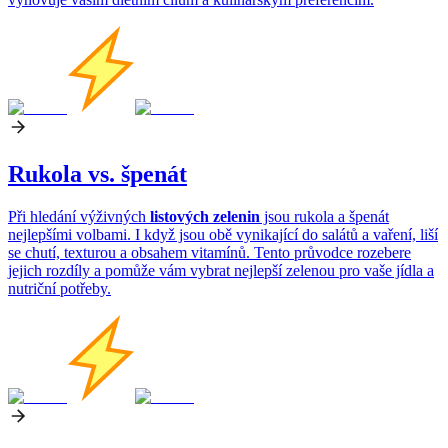
Rukola vs. špenát
Při hledání výživných
listových zelenin
jsou rukola a špenát
nejlepšími volbami. I když jsou obě vynikající do salátů a vaření, liší
se chutí, texturou a obsahem vitamínů. Tento průvodce rozebere
jejich rozdíly a pomůže vám vybrat nejlepší zelenou pro vaše jídla a
nutriční potřeby.