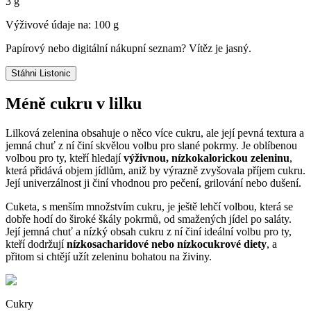
3 g
Výživové údaje na: 100 g
Papírový nebo digitální nákupní seznam? Vítěz je jasný.
Stáhni Listonic
Méně cukru v lilku
Lilková zelenina obsahuje o něco více cukru, ale její pevná textura a
jemná chuť z ní činí skvělou volbu pro slané pokrmy. Je oblíbenou
volbou pro ty, kteří hledají
výživnou, nízkokalorickou zeleninu
,
která přidává objem jídlům, aniž by výrazně zvyšovala příjem cukru.
Její univerzálnost ji činí vhodnou pro pečení, grilování nebo dušení.
Cuketa, s menším množstvím cukru, je ještě lehčí volbou, která se
dobře hodí do široké škály pokrmů, od smažených jídel po saláty.
Její jemná chuť a nízký obsah cukru z ní činí ideální volbu pro ty,
kteří dodržují
nízkosacharidové nebo nízkocukrové diety
, a
přitom si chtějí užít zeleninu bohatou na živiny.
Cukry