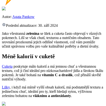
Autor:
Agata Pankow
Poslední aktualizace:
30. září 2024
Jako všestranná
zelenina
se lilek a cuketa často objevují v různých
pokrmech. Liší se však chutí, texturou a nutričním obsahem. Tato
srovnání prozkoumá jejich odlišné vlastnosti, což vám pomůže
učinit správnou volbu pro vaše kulinářské potřeby a dietní úvahy.
Méně kalorií v cuketě
Cuketa
poskytuje málo kalorií a má jemnou chuť a všestrannou
texturu, což ji činí ideální pro nízkosacharidové jídla a širokou škálu
pokrmů. Je také bohatá na
vitamin C a draslík
, což přináší skvělé
nutriční výhody.
Lilky
, i když má mírně vyšší obsah kalorií, má podstatnější texturu a
jedinečnou chuť, ideální pro ty, kteří hledají sytou, výživnou
zeleninu bohatou na
vlákninu a antioxidanty
.