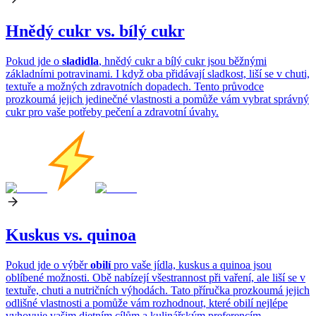
Hnědý cukr vs. bílý cukr
Pokud jde o
sladidla
, hnědý cukr a bílý cukr jsou běžnými
základními potravinami. I když oba přidávají sladkost, liší se v chuti,
textuře a možných zdravotních dopadech. Tento průvodce
prozkoumá jejich jedinečné vlastnosti a pomůže vám vybrat správný
cukr pro vaše potřeby pečení a zdravotní úvahy.
Kuskus vs. quinoa
Pokud jde o výběr
obilí
pro vaše jídla, kuskus a quinoa jsou
oblíbené možnosti. Obě nabízejí všestrannost při vaření, ale liší se v
textuře, chuti a nutričních výhodách. Tato příručka prozkoumá jejich
odlišné vlastnosti a pomůže vám rozhodnout, které obilí nejlépe
vyhovuje vašim dietním cílům a kulinářským preferencím.