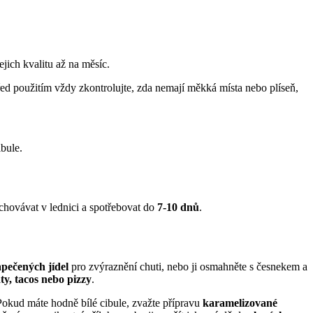
jich kvalitu až na měsíc.
řed použitím vždy zkontrolujte, zda nemají měkká místa nebo plíseň,
bule.
chovávat v lednici a spotřebovat do
7-10 dnů
.
pečených jídel
pro zvýraznění chuti, nebo ji osmahněte s česnekem a
áty, tacos nebo pizzy
.
Pokud máte hodně bílé cibule, zvažte přípravu
karamelizované