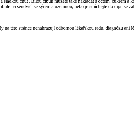
ladkou chuť. Bílou cibuli můžete také nakládat s octem, cukrem a koř
é cibule na sendviči se sýrem a uzeninou, nebo je smíchejte do dipu se 
ly na této stránce nenahrazují odbornou lékařskou radu, diagnózu ani l