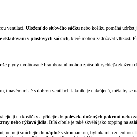
ou ventilací.
Uložení do síťového sáčku
nebo košíku pomáhá udržet je
e skladování v plastových sáčcích
, které mohou zadržovat vlhkost. P
rotože plyny uvolňované bramborami mohou způsobit rychlejší zkažení ci
m, tmavém místě s dobrou ventilací. Jakmile je nakrájená, měla by se u
jejte ji na kostičky a přidejte do
polévek, dušených pokrmů nebo za
krmy nebo rýžová jídla
. Bílá cibule je také skvělá jako topping na
sal
mi, nebo ji smíchejte do
náplně
s strouhankou, bylinkami a zeleninou. 