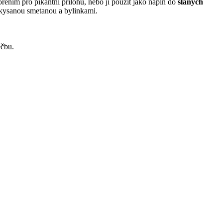
ením pro pikantní přílohu, nebo ji použít jako náplň do
slaných
zakysanou smetanou a bylinkami.
éčbu.