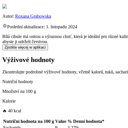
Autor:
Roxana Grabowska
Poslední aktualizace:
1. listopadu 2024
Bílá cibule má ostrou a výraznou chuť, která je ideální pro různé kulin
abyste ji udrželi čerstvou.
Zjistěte więcej w aplikaci
Výživové hodnoty
Zkontrolujte podrobné výživové hodnoty, včetně kalorií, tuků, sachar
Nutriční hodnoty
Množství na
100 g
Kalorie
🔥 40 kcal
Nutriční hodnota na
100 g
Value
%
Denní hodnota
*
Sacharidy
9
3.27%