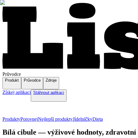
Průvodce
Produkt
Průvodce
Zdroje
Získej aplikaci
Stáhnout aplikaci
Produkty
Porovnej
Nejlepší produkty
Jídelníčky
Dieta
Bílá cibule — výživové hodnoty, zdravotní