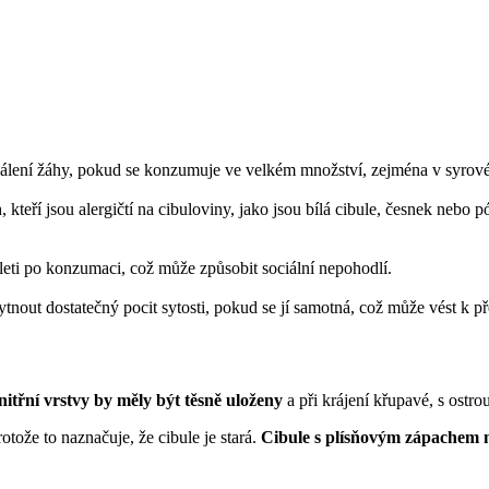
 pálení žáhy, pokud se konzumuje ve velkém množství, zejména v syrov
 kteří jsou alergičtí na cibuloviny, jako jsou bílá cibule, česnek nebo
pleti po konzumaci, což může způsobit sociální nepohodlí.
tnout dostatečný pocit sytosti, pokud se jí samotná, což může vést k př
itřní vrstvy by měly být těsně uloženy
a při krájení křupavé, s ostro
otože to naznačuje, že cibule je stará.
Cibule s plísňovým zápachem n