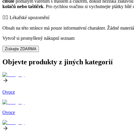
cibule
pomalým vařením s máslem a cukrem, dokud nezíská zlatavou a s
koláčů nebo taštiček
. Pro rychlou svačinu si vychutnejte plátky bíl
👨‍⚕️️ Lékařské upozornění
Obsah na této stránce má pouze informativní charakter. Žádné materiá
Vytvoř si promyšlený nákupní seznam
Získejte ZDARMA
Objevte produkty z jiných kategorií
Ovoce
Ovoce