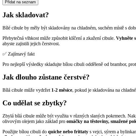
Přidat na seznam
Jak skladovat?
Bílé cibule by měly být skladovány na chladném, suchém místě s dobr
Přebytečná vlhkost může způsobit klíčení a zkažení cibule.
Vyhněte s
abyste zajistili jejich čerstvost.
✅ Zajímavý fakt
Pro nejlepší výsledky skladujte bílou cibuli odděleně od brambor, p
Jak dlouho zůstane čerstvé?
Bílá cibule může vydržet
1-2 měsíce
, pokud je skladována na chladné
Co udělat se zbytky?
Zbylá bílá cibule může být využita v různých slaných pokrmech. Nakrá
olivovým olejem jako základ pro
omáčky na těstoviny, smažené po
Použijte bílou cibuli do
quiche nebo frittaty
s vejci, sýrem a bylinka