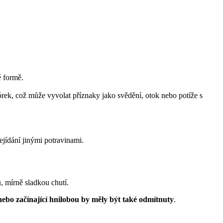
é formě.
 pórek, což může vyvolat příznaky jako svědění, otok nebo potíže s
ejídání jinými potravinami.
u, mírně sladkou chutí.
ebo začínající hnilobou by měly být také odmítnuty
.