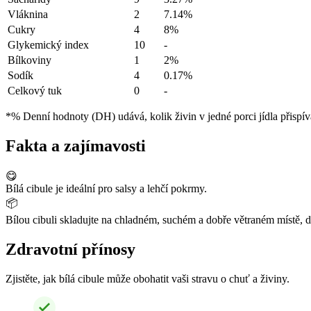
Vláknina
2
7.14%
Cukry
4
8%
Glykemický index
10
-
Bílkoviny
1
2%
Sodík
4
0.17%
Celkový tuk
0
-
*% Denní hodnoty (DH) udává, kolik živin v jedné porci jídla přispív
Fakta a zajímavosti
😋
Bílá cibule je ideální pro salsy a lehčí pokrmy.
📦
Bílou cibuli skladujte na chladném, suchém a dobře větraném místě, 
Zdravotní přínosy
Zjistěte, jak bílá cibule může obohatit vaši stravu o chuť a živiny.