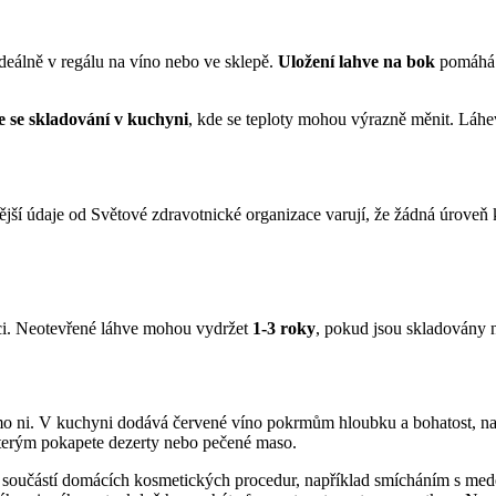
eálně v regálu na víno nebo ve sklepě.
Uložení lahve na bok
pomáhá u
 se skladování v kuchyni
, kde se teploty mohou výrazně měnit. Láhe
vější údaje od Světové zdravotnické organizace varují, že žádná úrove
ci. Neotevřené láhve mohou vydržet
1-3 roky
, pokud jsou skladovány 
imo ni. V kuchyni dodává červené víno pokrmům hloubku a bohatost, n
terým pokapete dezerty nebo pečené maso.
t součástí domácích kosmetických procedur, například smícháním s me