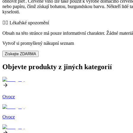
obnovit pleť. Červené víno lze také použít k výrobě domácího červen
nebo papíru, čímž získají bohatou, burgundskou barvu. Někteří lidé t
kyselosti.
👨‍⚕️️ Lékařské upozornění
Obsah na této stránce má pouze informativní charakter. Žádné materiá
Vytvoř si promyšlený nákupní seznam
Získejte ZDARMA
Objevte produkty z jiných kategorií
Ovoce
Ovoce