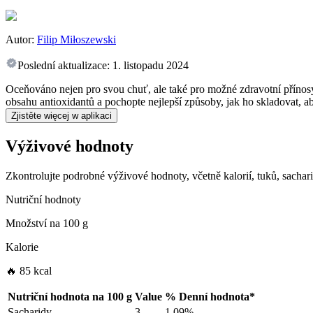
Autor:
Filip Miłoszewski
Poslední aktualizace:
1. listopadu 2024
Oceňováno nejen pro svou chuť, ale také pro možné zdravotní přínosy 
obsahu antioxidantů a pochopte nejlepší způsoby, jak ho skladovat, ab
Zjistěte więcej w aplikaci
Výživové hodnoty
Zkontrolujte podrobné výživové hodnoty, včetně kalorií, tuků, sachar
Nutriční hodnoty
Množství na
100 g
Kalorie
🔥 85 kcal
Nutriční hodnota na
100 g
Value
%
Denní hodnota
*
Sacharidy
3
1.09%