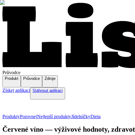
Průvodce
Produkt
Průvodce
Zdroje
Získej aplikaci
Stáhnout aplikaci
Produkty
Porovnej
Nejlepší produkty
Jídelníčky
Dieta
Červené víno — výživové hodnoty, zdravotn