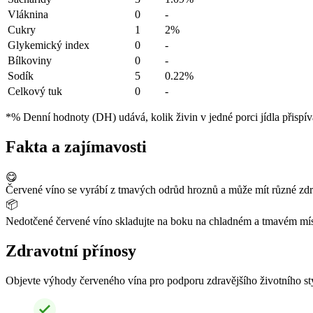
Vláknina
0
-
Cukry
1
2%
Glykemický index
0
-
Bílkoviny
0
-
Sodík
5
0.22%
Celkový tuk
0
-
*% Denní hodnoty (DH) udává, kolik živin v jedné porci jídla přispív
Fakta a zajímavosti
😋
Červené víno se vyrábí z tmavých odrůd hroznů a může mít různé zd
📦
Nedotčené červené víno skladujte na boku na chladném a tmavém místě. 
Zdravotní přínosy
Objevte výhody červeného vína pro podporu zdravějšího životního st