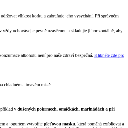
držovat vlhkost korku a zabraňuje jeho vysychání. Při správném
v vždy uchovávejte pevně uzavřenou a skladujte ji horizontálně, aby
ň konzumace alkoholu není pro naše zdraví bezpečná.
Klikněte zde pro
na chladném a tmavém místě.
apříklad v
dušených pokrmech, omáčkách, marinádách a při
dem a jogurtem vytvoříte
pleťovou masku
, která pomáhá exfoliovat a