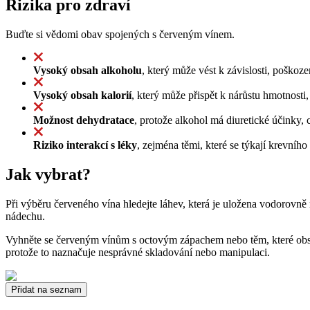
Rizika pro zdraví
Buďte si vědomi obav spojených s červeným vínem.
Vysoký obsah alkoholu
, který může vést k závislosti, poško
Vysoký obsah kalorií
, který může přispět k nárůstu hmotnost
Možnost dehydratace
, protože alkohol má diuretické účinky
Riziko interakcí s léky
, zejména těmi, které se týkají krevního
Jak vybrat?
Při výběru červeného vína hledejte láhev, která je uložena vodorovn
nádechu.
Vyhněte se červeným vínům s octovým zápachem nebo těm, které obsa
protože to naznačuje nesprávné skladování nebo manipulaci.
Přidat na seznam