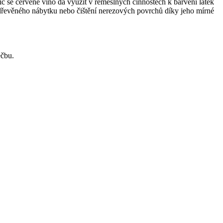
 se červené víno dá využít v řemeslných činnostech k barvení látek
í dřevěného nábytku nebo čištění nerezových povrchů díky jeho mírné
éčbu.