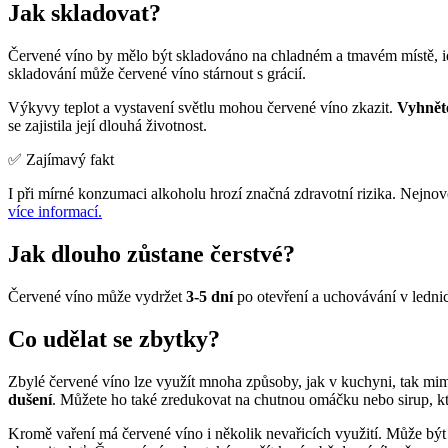
Jak skladovat?
Červené víno by mělo být skladováno na chladném a tmavém místě, id
skladování může červené víno stárnout s grácií.
Výkyvy teplot a vystavení světlu mohou červené víno zkazit.
Vyhněte
se zajistila její dlouhá životnost.
✅ Zajímavý fakt
I při mírné konzumaci alkoholu hrozí značná zdravotní rizika. Nejno
více informací.
Jak dlouho zůstane čerstvé?
Červené víno může vydržet
3-5 dní
po otevření a uchovávání v ledni
Co udělat se zbytky?
Zbylé červené víno lze využít mnoha způsoby, jak v kuchyni, tak m
dušení
. Můžete ho také zredukovat na chutnou omáčku nebo sirup, k
Kromě vaření má červené víno i několik nevařicích využití. Může bý