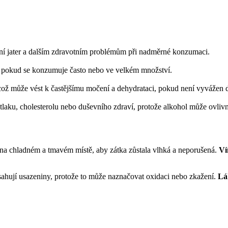
zení jater a dalším zdravotním problémům při nadměrné konzumaci.
i, pokud se konzumuje často nebo ve velkém množství.
, což může vést k častějšímu močení a dehydrataci, pokud není vyvážen
 tlaku, cholesterolu nebo duševního zdraví, protože alkohol může ovlivn
ě na chladném a tmavém místě, aby zátka zůstala vlhká a neporušená.
Ví
hují usazeniny, protože to může naznačovat oxidaci nebo zkažení.
Lá