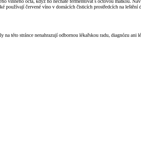
ého vinného octa, když ho necháte fermentovat s octovou matkou. Navíc
aké používají červené víno v domácích čisticích prostředcích na leštěn
ly na této stránce nenahrazují odbornou lékařskou radu, diagnózu ani l