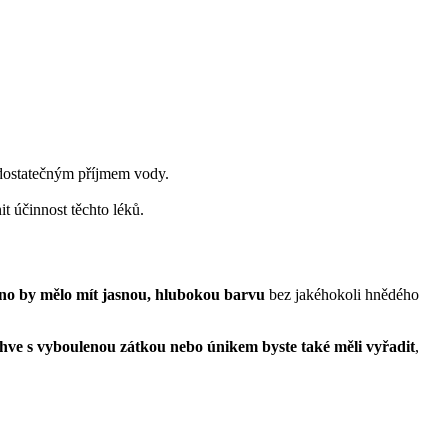
 dostatečným příjmem vody.
it účinnost těchto léků.
no by mělo mít jasnou, hlubokou barvu
bez jakéhokoli hnědého
hve s vyboulenou zátkou nebo únikem byste také měli vyřadit
,