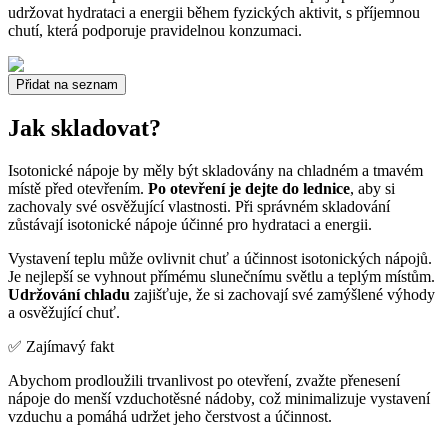
udržovat hydrataci a energii během fyzických aktivit, s příjemnou
chutí, která podporuje pravidelnou konzumaci.
Přidat na seznam
Jak skladovat?
Isotonické nápoje by měly být skladovány na chladném a tmavém
místě před otevřením.
Po otevření je dejte do lednice
, aby si
zachovaly své osvěžující vlastnosti. Při správném skladování
zůstávají isotonické nápoje účinné pro hydrataci a energii.
Vystavení teplu může ovlivnit chuť a účinnost isotonických nápojů.
Je nejlepší se vyhnout přímému slunečnímu světlu a teplým místům.
Udržování chladu
zajišťuje, že si zachovají své zamýšlené výhody
a osvěžující chuť.
✅ Zajímavý fakt
Abychom prodloužili trvanlivost po otevření, zvažte přenesení
nápoje do menší vzduchotěsné nádoby, což minimalizuje vystavení
vzduchu a pomáhá udržet jeho čerstvost a účinnost.