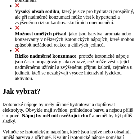
konzumaci.
Vysoký obsah sodíku
, který je sice pro hydrataci prospěšný,
ale při nadměrné konzumaci může vést k hypertenzi a
zvýšenému riziku kardiovaskulárních onemocnění.
Možnost umělých přísad
, jako jsou barviva, aromata nebo
konzervanty v některých isotonických nápojích, které mohou
způsobit nežádoucí reakce u citlivých jedinců.
Riziko nadměrné konzumace
, protože isotonické nápoje
jsou často propagovány jako zdravé, což může vést k jejich
nadměrnému užívání a zvýšenému příjmu kalorií, zejména u
jedinců, kteří se nezabývají vysoce intenzivní fyzickou
aktivitou.
Jak vybrat?
Izotonické nápoje by měly účinně hydratovat a doplňovat
elektrolyty. Obvykle mají světlou, průhlednou barvu a nejsou příliš
sirupové.
Nápoj by měl mít osvěžující chuť
a neměl by být příliš
sladký.
Vyhněte se izotonickým nápojům, které jsou lepivé nebo obsahují
umělá barviva a příchutě. Kvalitní izotonické nápoje pomáhají