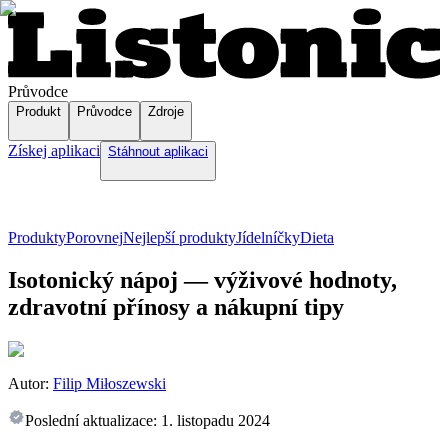
Průvodce
Produkt
Průvodce
Zdroje
Získej aplikaci
Stáhnout aplikaci
Produkty
Porovnej
Nejlepší produkty
Jídelníčky
Dieta
Isotonický nápoj — výživové hodnoty,
zdravotní přínosy a nákupní tipy
Autor:
Filip Miłoszewski
Poslední aktualizace:
1. listopadu 2024