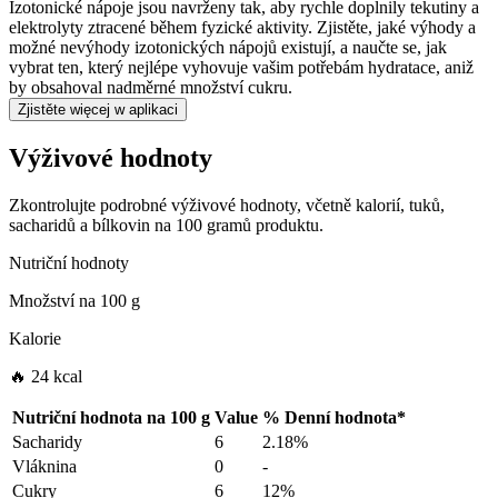
Izotonické nápoje jsou navrženy tak, aby rychle doplnily tekutiny a
elektrolyty ztracené během fyzické aktivity. Zjistěte, jaké výhody a
možné nevýhody izotonických nápojů existují, a naučte se, jak
vybrat ten, který nejlépe vyhovuje vašim potřebám hydratace, aniž
by obsahoval nadměrné množství cukru.
Zjistěte więcej w aplikaci
Výživové hodnoty
Zkontrolujte podrobné výživové hodnoty, včetně kalorií, tuků,
sacharidů a bílkovin na 100 gramů produktu.
Nutriční hodnoty
Množství na
100 g
Kalorie
🔥 24 kcal
Nutriční hodnota na
100 g
Value
%
Denní hodnota
*
Sacharidy
6
2.18%
Vláknina
0
-
Cukry
6
12%