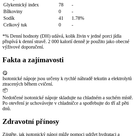
Glykemický index
78
-
Bílkoviny
0
-
Sodík
41
1.78%
Celkový tuk
0
-
*% Denní hodnoty (DH) udává, kolik živin v jedné porci jídla
přispívá k denní stravě. 2 000 kalorií denně je použito jako obecné
výživové doporučení.
Fakta a zajímavosti
😋
Isotonické nápoje jsou určeny k rychlé náhradě tekutin a elektrolytů
ztracených během cvičení.
📦
Nedotčené isotonické nápoje skladujte na chladném a suchém místě.
Po otevření je uchovávejte v chladničce a spotřebujte do tří až pěti
dnů.
Zdravotní přínosy
Zjistěte, jak isotonický nápoj může pomoci udržet hydrataci a