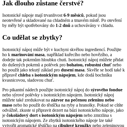
Jak dlouho zůstane čerstvé?
Isotonické nápoje mají trvanlivost
6-9 měsíců
, pokud jsou
neotevřené a skladované na chladném a tmavém místě. Po otevření
by měly být spotřebovány do
1-2 dnů
a uchovávány v chladu.
Co udělat se zbytky?
Isotonický nápoj může být v kuchyni skvělou ingrediencí. Použijte
ho k
marinování masa
, například kuřecího nebo hovězího, a
dodejte tak pokrmům hloubku chuti. Isotonický nápoj můžete přidat
do dušených pokrmů a polévek pro
bohatou, robustní chuť
nebo
ho použít jako tekutý základ pro
dusení masa
. Skvěle se hodí také k
přípravě
chleba s isotonickým nápojem
, kde dodá bochníku
kvasnicovou, sladovou chuť.
Pro pikantní nádech použijte isotonický nápoj do
sýrového fondue
nebo sýrové polévky s isotonickým nápojem. Isotonický nápoj
můžete také zredukovat na
zázvor na pečenou zeleninu nebo
maso
nebo ho použít do těstíčka na ryby a hranolky. Pokud se cítíte
odvážně, zkuste si připravit dezert na bázi isotonického nápoje, jako
je
čokoládový dort s isotonickým nápojem
nebo zmrzlina s
isotonickým nápojem. Ze zbytků isotonického nápoje lze také
vytvořit aromatické těstíčko na
cibulové kroužky
nebo zeleninovou