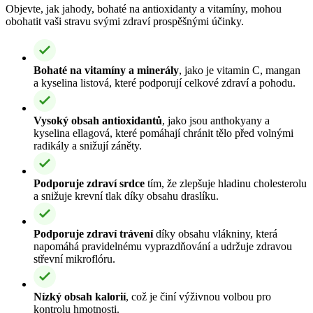
Objevte, jak jahody, bohaté na antioxidanty a vitamíny, mohou
obohatit vaši stravu svými zdraví prospěšnými účinky.
Bohaté na vitamíny a minerály
, jako je vitamin C, mangan
a kyselina listová, které podporují celkové zdraví a pohodu.
Vysoký obsah antioxidantů
, jako jsou anthokyany a
kyselina ellagová, které pomáhají chránit tělo před volnými
radikály a snižují záněty.
Podporuje zdraví srdce
tím, že zlepšuje hladinu cholesterolu
a snižuje krevní tlak díky obsahu draslíku.
Podporuje zdraví trávení
díky obsahu vlákniny, která
napomáhá pravidelnému vyprazdňování a udržuje zdravou
střevní mikroflóru.
Nízký obsah kalorií
, což je činí výživnou volbou pro
kontrolu hmotnosti.