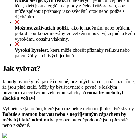
Riziko alergických reakcí
u některých jedinců, zejména u
těch, kteří jsou alergičtí na plody z čeledi růžovitých, což
může způsobit příznaky jako svědění, otok nebo potíže s
dýcháním.
Možnost zažívacích potíží
, jako je nadýmání nebo průjem,
pokud jsou konzumovány ve velkém množství, zejména kvůli
vysokému obsahu vlákniny.
Vysoká kyselost
, která může zhoršit příznaky refluxu nebo
pálení žáhy u citlivých jedinců.
Jak vybrat?
Jahody by měly být jasně červené, bez bílých ramen, což naznačuje,
že jsou plně zralé. Měly by být šťavnaté a pevné, s lesklým
povrchem a čerstvými, zelenými kalichy.
Aroma by mělo být
sladké a voňavé
.
Vyhněte se jahodám, které jsou rozměklé nebo mají plesnivé skvrny.
Bobule s matnou barvou nebo s nepříjemným zápachem by
měly být také odmítnuty
, protože pravděpodobně jsou přezrálé
nebo zkažené.