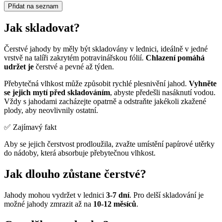
Přidat na seznam
Jak skladovat?
Čerstvé jahody by měly být skladovány v lednici, ideálně v jedné
vrstvě na talíři zakrytém potravinářskou fólií.
Chlazení pomáhá
udržet je
čerstvé a pevné až týden.
Přebytečná vlhkost může způsobit rychlé plesnivění jahod.
Vyhněte
se jejich mytí před skladováním
, abyste předešli nasáknutí vodou.
Vždy s jahodami zacházejte opatrně a odstraňte jakékoli zkažené
plody, aby neovlivnily ostatní.
✅ Zajímavý fakt
Aby se jejich čerstvost prodloužila, zvažte umístění papírové utěrky
do nádoby, která absorbuje přebytečnou vlhkost.
Jak dlouho zůstane čerstvé?
Jahody mohou vydržet v lednici
3-7 dní
. Pro delší skladování je
možné jahody zmrazit až na
10-12 měsíců
.