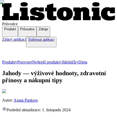
Průvodce
Produkt
Průvodce
Zdroje
Získej aplikaci
Stáhnout aplikaci
Produkty
Porovnej
Nejlepší produkty
Jídelníčky
Dieta
Jahody — výživové hodnoty, zdravotní
přínosy a nákupní tipy
Autor:
Agata Pankow
Poslední aktualizace:
1. listopadu 2024