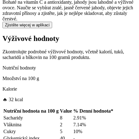
Bohaté na vitamín C a antioxidanty, jahody jsou lahodné a výživné
ovoce. Naučte se vybírat zralé, jasně červené jahody, objevte jejich
zdravotní přínosy a zjistěte, jak je nejlépe skladovat, aby zůstaly
čerstvé.
Zjistěte więcej w aplikaci
Výživové hodnoty
Zkontrolujte podrobné výživové hodnoty, včetně kalorií, tuků,
sacharidů a bílkovin na 100 gramů produktu.
Nutriční hodnoty
Množství na
100 g
Kalorie
🔥 32 kcal
Nutriční hodnota na
100 g
Value
%
Denní hodnota
*
Sacharidy
8
2.91%
Vláknina
2
7.14%
Cukry
5
10%
Glykemický index
40
-