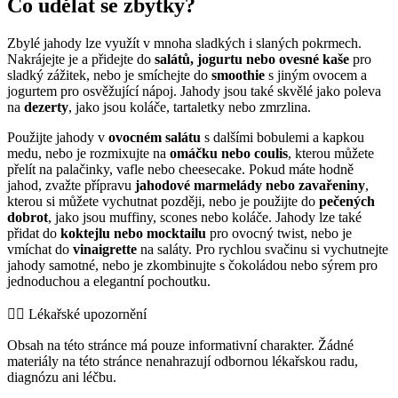
Co udělat se zbytky?
Zbylé jahody lze využít v mnoha sladkých i slaných pokrmech.
Nakrájejte je a přidejte do
salátů, jogurtu nebo ovesné kaše
pro
sladký zážitek, nebo je smíchejte do
smoothie
s jiným ovocem a
jogurtem pro osvěžující nápoj. Jahody jsou také skvělé jako poleva
na
dezerty
, jako jsou koláče, tartaletky nebo zmrzlina.
Použijte jahody v
ovocném salátu
s dalšími bobulemi a kapkou
medu, nebo je rozmixujte na
omáčku nebo coulis
, kterou můžete
přelít na palačinky, vafle nebo cheesecake. Pokud máte hodně
jahod, zvažte přípravu
jahodové marmelády nebo zavařeniny
,
kterou si můžete vychutnat později, nebo je použijte do
pečených
dobrot
, jako jsou muffiny, scones nebo koláče. Jahody lze také
přidat do
koktejlu nebo mocktailu
pro ovocný twist, nebo je
vmíchat do
vinaigrette
na saláty. Pro rychlou svačinu si vychutnejte
jahody samotné, nebo je zkombinujte s čokoládou nebo sýrem pro
jednoduchou a elegantní pochoutku.
👨‍⚕️️ Lékařské upozornění
Obsah na této stránce má pouze informativní charakter. Žádné
materiály na této stránce nenahrazují odbornou lékařskou radu,
diagnózu ani léčbu.