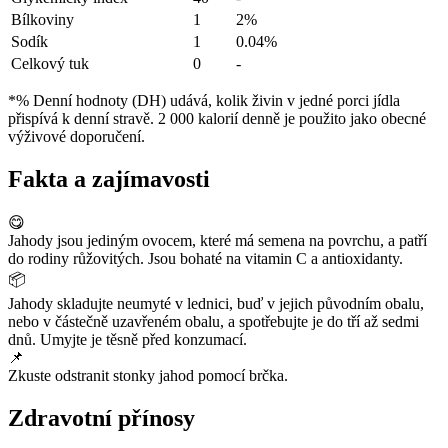
Bílkoviny
1
2%
Sodík
1
0.04%
Celkový tuk
0
-
*% Denní hodnoty (DH) udává, kolik živin v jedné porci jídla
přispívá k denní stravě. 2 000 kalorií denně je použito jako obecné
výživové doporučení.
Fakta a zajímavosti
😋
Jahody jsou jediným ovocem, které má semena na povrchu, a patří
do rodiny růžovitých. Jsou bohaté na vitamin C a antioxidanty.
📦
Jahody skladujte neumyté v lednici, buď v jejich původním obalu,
nebo v částečně uzavřeném obalu, a spotřebujte je do tří až sedmi
dnů. Umyjte je těsně před konzumací.
📌
Zkuste odstranit stonky jahod pomocí brčka.
Zdravotní přínosy