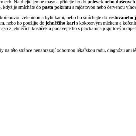
rmech. Natrhejte jemné maso a přidejte ho do
polévek nebo dušenýc
é, když je smícháte do
pasta pokrmu
s rajčatovou nebo červenou vín
kořenovou zeleninou a bylinkami, nebo ho smíchejte do
restovaného j
em, nebo ho použijte do
jehněčího kari
s kokosovým mlékem a kořením.
 maso z jehněčích kostiček a podávejte ho s plackami a jogurtovým dipe
ly na této stránce nenahrazují odbornou lékařskou radu, diagnózu ani l