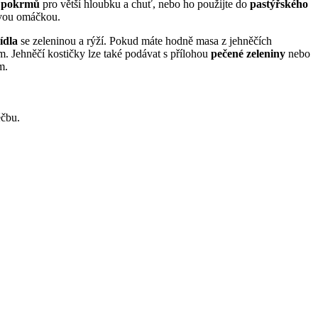
h pokrmů
pro větší hloubku a chuť, nebo ho použijte do
pastýřského
ovou omáčkou.
ídla
se zeleninou a rýží. Pokud máte hodně masa z jehněčích
 Jehněčí kostičky lze také podávat s přílohou
pečené zeleniny
nebo
m.
éčbu.