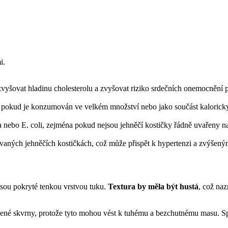
i.
vyšovat hladinu cholesterolu a zvyšovat riziko srdečních onemocnění p
e, pokud je konzumován ve velkém množství nebo jako součást kaloricky
 nebo E. coli, zejména pokud nejsou jehněčí kostičky řádně uvařeny na
aných jehněčích kostičkách, což může přispět k hypertenzi a zvýšený
jsou pokryté tenkou vrstvou tuku.
Textura by měla být hustá
, což naz
ené skvrny, protože tyto mohou vést k tuhému a bezchutnému masu. Spr