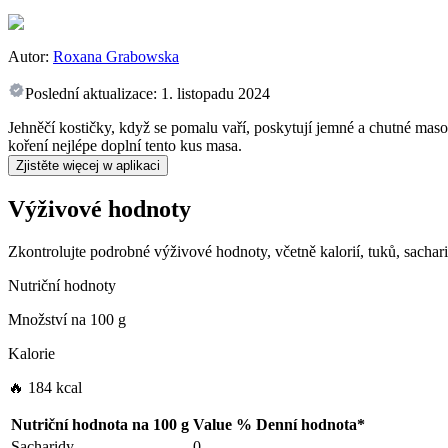
Autor:
Roxana Grabowska
Poslední aktualizace:
1. listopadu 2024
Jehněčí kostičky, když se pomalu vaří, poskytují jemné a chutné maso, 
koření nejlépe doplní tento kus masa.
Zjistěte więcej w aplikaci
Výživové hodnoty
Zkontrolujte podrobné výživové hodnoty, včetně kalorií, tuků, sachar
Nutriční hodnoty
Množství na
100 g
Kalorie
🔥 184 kcal
Nutriční hodnota na
100 g
Value
%
Denní hodnota
*
Sacharidy
0
-