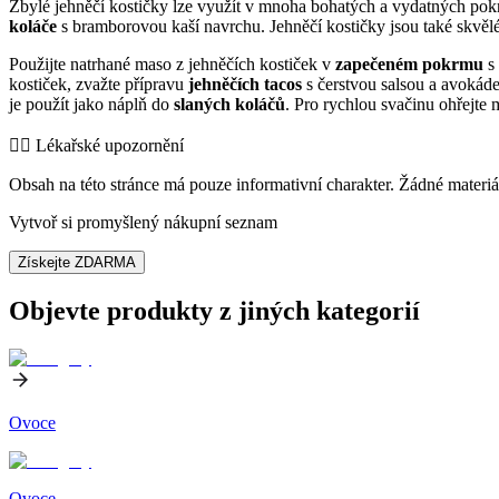
Zbylé jehněčí kostičky lze využít v mnoha bohatých a vydatných pok
koláče
s bramborovou kaší navrchu. Jehněčí kostičky jsou také skvěl
Použijte natrhané maso z jehněčích kostiček v
zapečeném pokrmu
s 
kostiček, zvažte přípravu
jehněčích tacos
s čerstvou salsou a avokád
je použít jako náplň do
slaných koláčů
. Pro rychlou svačinu ohřejte
👨‍⚕️️ Lékařské upozornění
Obsah na této stránce má pouze informativní charakter. Žádné materiá
Vytvoř si promyšlený nákupní seznam
Získejte ZDARMA
Objevte produkty z jiných kategorií
Ovoce
Ovoce