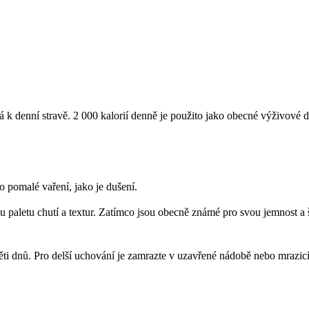
á k denní stravě. 2 000 kalorií denně je použito jako obecné výživové 
 pomalé vaření, jako je dušení.
ou paletu chutí a textur. Zatímco jsou obecně známé pro svou jemnost a
ž pěti dnů. Pro delší uchování je zamrazte v uzavřené nádobě nebo mrazic