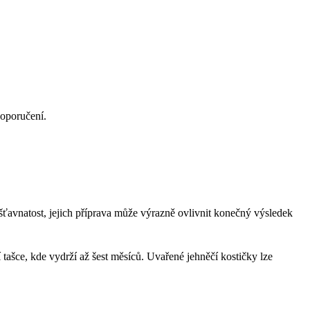
doporučení.
 šťavnatost, jejich příprava může výrazně ovlivnit konečný výsledek
í tašce, kde vydrží až šest měsíců. Uvařené jehněčí kostičky lze