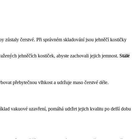
 zůstaly čerstvé. Při správném skladování jsou jehněčí kostičky
ažených jehněčích kostiček, abyste zachovali jejich jemnost.
Stálé
rbovat přebytečnou vlhkost a udržuje maso čerstvé déle.
říklad vakuové uzavření, pomáhá udržet jejich kvalitu po delší dobu