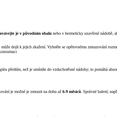
ovávejte je v původním obalu
nebo v hermeticky uzavřené nádobě, aby
, může dojít k jejich zkažení. Vyhněte se opětovnému zmrazování rozmr
 konzumaci
papíru předtím, než je umístíte do vzduchotěsné nádoby; to pomáhá abso
adování je možné je zmrazit na dobu až
6-9 měsíců
. Správné balení, nap