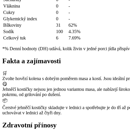
Vláknina
0
-
Cukry
0
-
Glykemický index
0
-
Bílkoviny
31
62%
Sodík
100
4.35%
Celkový tuk
6
7.69%
*% Denní hodnoty (DH) udává, kolik živin v jedné porci jídla přispív
Fakta a zajímavosti
🛒
Zvolte hovězí kolena s dobrým poměrem masa a kostí. Jsou ideální pro
😋
Jehněčí kostičky nejsou jen jednou variantou masa, ale nabízejí širok
pokrmu, od grilování po dušení.
📦
Čerstvé jehněčí kostičky skladujte v lednici a spotřebujte je do tří a
uchovávat v lednici až čtyři dny.
Zdravotní přínosy