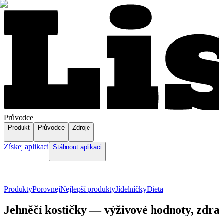
Průvodce
Produkt
Průvodce
Zdroje
Získej aplikaci
Stáhnout aplikaci
Produkty
Porovnej
Nejlepší produkty
Jídelníčky
Dieta
Jehněčí kostičky — výživové hodnoty, zdra