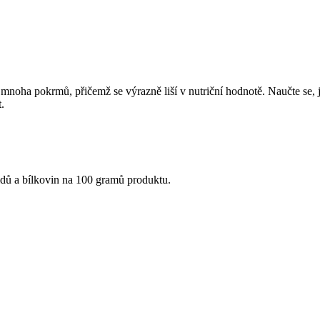
 mnoha pokrmů, přičemž se výrazně liší v nutriční hodnotě. Naučte se, j
t.
idů a bílkovin na 100 gramů produktu.