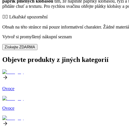
paprik plněných klobásou
tím, že naplníte papriky klobásou, rýží a
přidáte chuť a texturu. Pro rychlou svačinu ohřejte plátky klobásy a 
👨‍⚕️️ Lékařské upozornění
Obsah na této stránce má pouze informativní charakter. Žádné materiá
Vytvoř si promyšlený nákupní seznam
Získejte ZDARMA
Objevte produkty z jiných kategorií
Ovoce
Ovoce