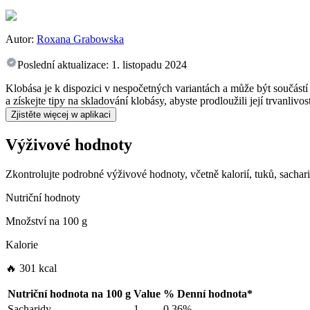
Autor:
Roxana Grabowska
Poslední aktualizace:
1. listopadu 2024
Klobása je k dispozici v nespočetných variantách a může být součástí
a získejte tipy na skladování klobásy, abyste prodloužili její trvanlivos
Zjistěte więcej w aplikaci
Výživové hodnoty
Zkontrolujte podrobné výživové hodnoty, včetně kalorií, tuků, sachar
Nutriční hodnoty
Množství na
100 g
Kalorie
🔥 301 kcal
Nutriční hodnota na
100 g
Value
%
Denní hodnota
*
Sacharidy
1
0.36%