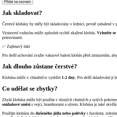
Přidat na seznam
Jak skladovat?
Čerstvé klobásy by měly být skladovány v lednici, pevně zabalené v p
Vystavení vzduchu může způsobit rychlé zkažení klobás.
Vyhněte se 
potravinami.
✅ Zajímavý fakt
Pro delší uchování zvažte vakuové balení klobás před zmrazením, aby
Jak dlouho zůstane čerstvé?
Klobása může v chladničce vydržet
1-2 dny
. Pro delší skladování ji 
Co udělat se zbytky?
Zbylá klobása může být použita v různých chutných a sytých pokrmech
snídaňové směsi
s vejci, bramborami a sýrem. Klobása je také skvělá
Použijte klobásu do
dušeného jídla nebo polévky
s fazolemi, zeleni