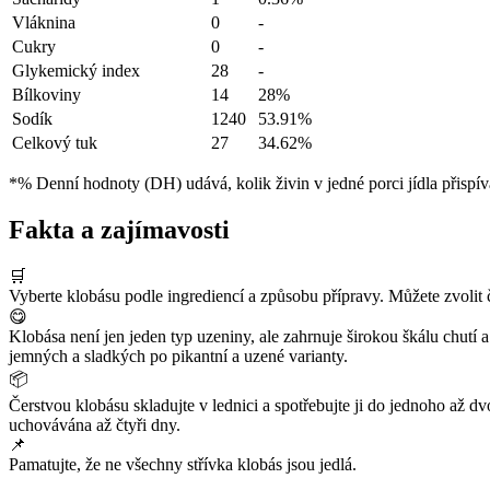
Vláknina
0
-
Cukry
0
-
Glykemický index
28
-
Bílkoviny
14
28%
Sodík
1240
53.91%
Celkový tuk
27
34.62%
*% Denní hodnoty (DH) udává, kolik živin v jedné porci jídla přispív
Fakta a zajímavosti
🛒
Vyberte klobásu podle ingrediencí a způsobu přípravy. Můžete zvolit 
😋
Klobása není jen jeden typ uzeniny, ale zahrnuje širokou škálu chutí 
jemných a sladkých po pikantní a uzené varianty.
📦
Čerstvou klobásu skladujte v lednici a spotřebujte ji do jednoho až 
uchovávána až čtyři dny.
📌
Pamatujte, že ne všechny střívka klobás jsou jedlá.