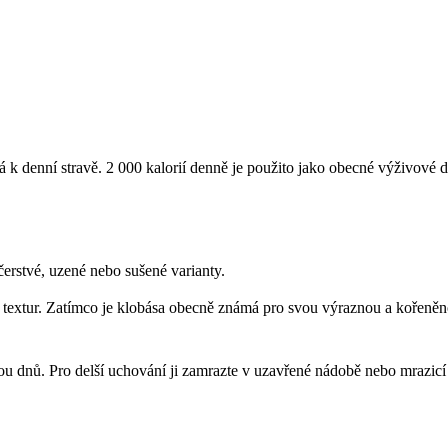
á k denní stravě. 2 000 kalorií denně je použito jako obecné výživové 
čerstvé, uzené nebo sušené varianty.
a textur. Zatímco je klobása obecně známá pro svou výraznou a kořeněno
dvou dnů. Pro delší uchování ji zamrazte v uzavřené nádobě nebo mrazicí