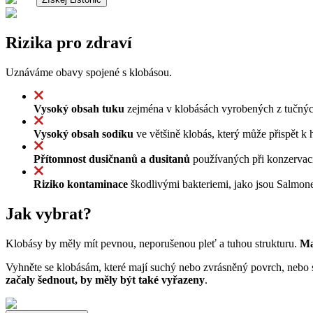
Rizika pro zdraví
Uznáváme obavy spojené s klobásou.
Vysoký obsah tuku
zejména v klobásách vyrobených z tučných
Vysoký obsah sodíku
ve většině klobás, který může přispět k
Přítomnost dusičnanů a dusitanů
používaných při konzervaci 
Riziko kontaminace
škodlivými bakteriemi, jako jsou Salmone
Jak vybrat?
Klobásy by měly mít pevnou, neporušenou pleť a tuhou strukturu.
Ma
Vyhněte se klobásám, které mají suchý nebo zvrásněný povrch, nebo s
začaly šednout, by měly být také vyřazeny
.