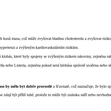
 kusů masa, což může zvyšovat hladinu cholesterolu a zvyšovat riziko
 hypertenzi a zvýšeným kardiovaskulárním rizikům.
klobás, které byly spojeny se zvýšeným rizikem rakoviny, zejména rak
lla nebo Listeria, zejména pokud není klobása správně uvařena nebo s
so by mělo být dobře prorostlé
a šťavnaté, což naznačuje, že bylo s
e zdají být příliš tuhé, protože to může být známka stáří nebo nevhod