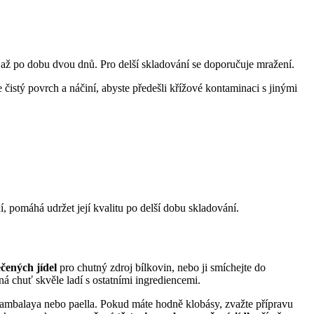
až po dobu dvou dnů. Pro delší skladování se doporučuje mražení.
čistý povrch a náčiní, abyste předešli křížové kontaminaci s jinými
, pomáhá udržet její kvalitu po delší dobu skladování.
čených jídel
pro chutný zdroj bílkovin, nebo ji smíchejte do
zná chuť skvěle ladí s ostatními ingrediencemi.
jambalaya nebo paella. Pokud máte hodně klobásy, zvažte přípravu