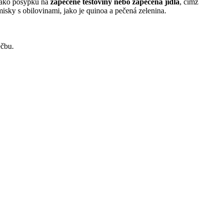
t jako posypku na
zapečené těstoviny nebo zapečená jídla
, čímž
misky s obilovinami, jako je quinoa a pečená zelenina.
éčbu.