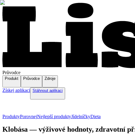
Průvodce
Produkt
Průvodce
Zdroje
Získej aplikaci
Stáhnout aplikaci
Produkty
Porovnej
Nejlepší produkty
Jídelníčky
Dieta
Klobása — výživové hodnoty, zdravotní př