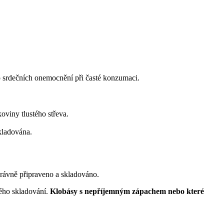
 srdečních onemocnění při časté konzumaci.
oviny tlustého střeva.
kladována.
právně připraveno a skladováno.
ného skladování.
Klobásy s nepříjemným zápachem nebo které