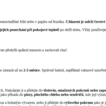
otravinářské fólii nebo v papíru od řezníka.
Chlazení je udrží čerstvé
jejich ponechání při pokojové teplotě
po delší dobu. Vždy používejte 
ste předešli spálení mrazem a zachovali chuť.
lze zmrazit až na
2-3 měsíce
. Správné balení, například vakuové uzavření
. Nakrájejte ji a přidejte do
těstovin, smažených pokrmů nebo zape
 jako přísada do
pizzy, plochého chleba nebo sendvičů
, kde její výra
nou a bohatým vývarem, nebo ji přidejte do
rýžového pokrmu
jako je 