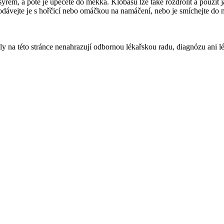
 sýrem, a poté je upečete do měkka. Klobásu lze také rozdrolit a použí
podávejte je s hořčicí nebo omáčkou na namáčení, nebo je smíchejte do 
ly na této stránce nenahrazují odbornou lékařskou radu, diagnózu ani l