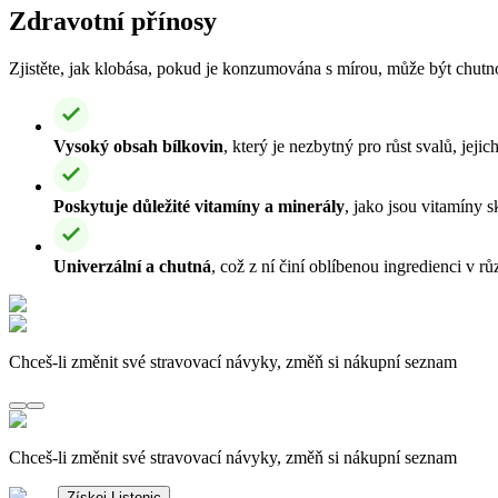
Zdravotní přínosy
Zjistěte, jak klobása, pokud je konzumována s mírou, může být chutn
Vysoký obsah bílkovin
, který je nezbytný pro růst svalů, jeji
Poskytuje důležité vitamíny a minerály
, jako jsou vitamíny 
Univerzální a chutná
, což z ní činí oblíbenou ingredienci v 
Chceš-li změnit své stravovací návyky, změň si nákupní seznam
Chceš-li změnit své stravovací návyky, změň si nákupní seznam
Získej Listonic