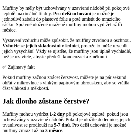
Muffiny by měly být uchovávány v uzavřené nádobě při pokojové
teplotě maximálně tři dny.
Pro delší uchování
je možné je
jednotlivě zabalit do plastové fólie a poté umístit do mrazicího
sáčku. Správně uložené mražené muffiny mohou vydržet až tři
měsíce.
Vystavení vzduchu může způsobit, že muffiny ztvrdnou a oschnou.
Vyhněte se jejich skladování v lednici
, protože to může urychlit
jejich vysychání. Vždy se ujistěte, že muffiny jsou úplně vychladlé,
než je uzavřete, abyste předešli kondenzaci a změknutí.
✅ Zajímavý fakt
Pokud muffiny začnou ztrácet čerstvost, můžete je na pár sekund
ohřát v mikrovlnce s vlhkým papírovým ubrouskem, aby se vrátila
část vlhkosti a měkkosti.
Jak dlouho zůstane čerstvé?
Muffiny mohou vydržet
1-2 dny
při pokojové teplotě, pokud jsou
uchovávány v uzavřené nádobě. Pokud je uložíte do lednice, jejich
trvanlivost se prodlouží na
5-7 dnů
. Pro delší uchování je možné
muffiny zmrazit až na
3 měsíce
.