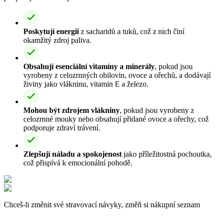
Poskytují energii
z sacharidů a tuků, což z nich činí
okamžitý zdroj paliva.
Obsahují esenciální vitamíny a minerály
, pokud jsou
vyrobeny z celozrnných obilovin, ovoce a ořechů, a dodávají
živiny jako vlákninu, vitamin E a železo.
Mohou být zdrojem vlákniny
, pokud jsou vyrobeny z
celozrnné mouky nebo obsahují přidané ovoce a ořechy, což
podporuje zdraví trávení.
Zlepšují náladu a spokojenost
jako příležitostná pochoutka,
což přispívá k emocionální pohodě.
Chceš-li změnit své stravovací návyky, změň si nákupní seznam