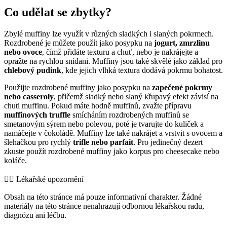
Co udělat se zbytky?
Zbylé muffiny lze využít v různých sladkých i slaných pokrmech.
Rozdrobené je můžete použít jako posypku na
jogurt, zmrzlinu
nebo ovoce
, čímž přidáte texturu a chuť, nebo je nakrájejte a
opražte na rychlou snídani. Muffiny jsou také skvělé jako základ pro
chlebový pudink
, kde jejich vlhká textura dodává pokrmu bohatost.
Použijte rozdrobené muffiny jako posypku na
zapečené pokrmy
nebo casseroly
, přičemž sladký nebo slaný křupavý efekt závisí na
chuti muffinu. Pokud máte hodně muffinů, zvažte přípravu
muffinových truffle
smícháním rozdrobených muffinů se
smetanovým sýrem nebo polevou, poté je tvarujte do kuliček a
namáčejte v čokoládě. Muffiny lze také nakrájet a vrstvit s ovocem a
šlehačkou pro rychlý
trifle nebo parfait
. Pro jedinečný dezert
zkuste použít rozdrobené muffiny jako korpus pro cheesecake nebo
koláče.
👨‍⚕️️ Lékařské upozornění
Obsah na této stránce má pouze informativní charakter. Žádné
materiály na této stránce nenahrazují odbornou lékařskou radu,
diagnózu ani léčbu.