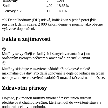
Bílkoviny
5
10%
Sodík
429
18.65%
Celkový tuk
11
14.1%
*% Denní hodnoty (DH) udává, kolik živin v jedné porci jídla
přispívá k denní stravě. 2 000 kalorií denně je použito jako obecné
výživové doporučení.
Fakta a zajímavosti
😋
Muffiny se vyrábějí v sladkých i slaných variantách a jsou
oblíbeným rychlým pečivem v americké a britské kuchyni.
📦
Muffiny skladujte v uzavřené nádobě při pokojové teplotě
maximálně dva dny. Pro delší uchování je dejte do lednice na týden
nebo je zmrazte v uzavřené nádobě či mrazící tašce až na tři měsíce.
Zdravotní přínosy
Objevte, jak mohou muffiny vyrobené z kvalitních surovin
představovat chutnou svačinu, která se hodí do vyvážené stravy a
podporuje celkovou pohodu.