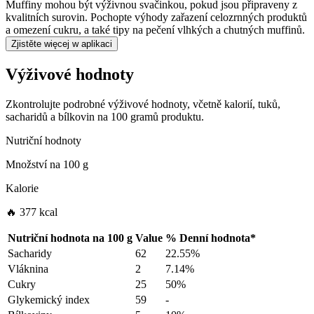
Muffiny mohou být výživnou svačinkou, pokud jsou připraveny z
kvalitních surovin. Pochopte výhody zařazení celozrnných produktů
a omezení cukru, a také tipy na pečení vlhkých a chutných muffinů.
Zjistěte więcej w aplikaci
Výživové hodnoty
Zkontrolujte podrobné výživové hodnoty, včetně kalorií, tuků,
sacharidů a bílkovin na 100 gramů produktu.
Nutriční hodnoty
Množství na
100 g
Kalorie
🔥 377 kcal
Nutriční hodnota na
100 g
Value
%
Denní hodnota
*
Sacharidy
62
22.55%
Vláknina
2
7.14%
Cukry
25
50%
Glykemický index
59
-