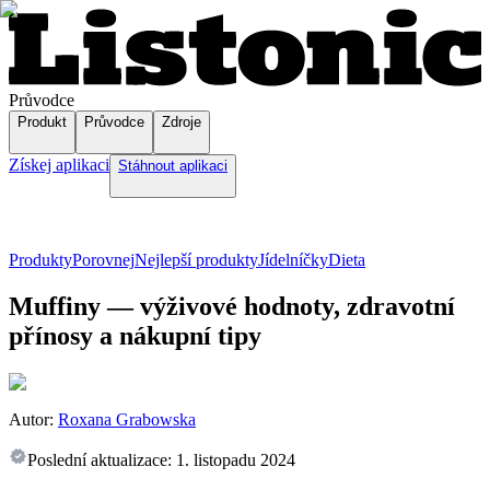
Průvodce
Produkt
Průvodce
Zdroje
Získej aplikaci
Stáhnout aplikaci
Produkty
Porovnej
Nejlepší produkty
Jídelníčky
Dieta
Muffiny — výživové hodnoty, zdravotní
přínosy a nákupní tipy
Autor:
Roxana Grabowska
Poslední aktualizace:
1. listopadu 2024