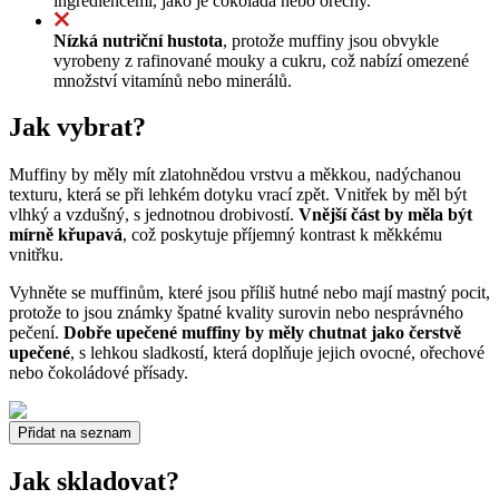
ingrediencemi, jako je čokoláda nebo ořechy.
Nízká nutriční hustota
, protože muffiny jsou obvykle
vyrobeny z rafinované mouky a cukru, což nabízí omezené
množství vitamínů nebo minerálů.
Jak vybrat?
Muffiny by měly mít zlatohnědou vrstvu a měkkou, nadýchanou
texturu, která se při lehkém dotyku vrací zpět. Vnitřek by měl být
vlhký a vzdušný, s jednotnou drobivostí.
Vnější část by měla být
mírně křupavá
, což poskytuje příjemný kontrast k měkkému
vnitřku.
Vyhněte se muffinům, které jsou příliš hutné nebo mají mastný pocit,
protože to jsou známky špatné kvality surovin nebo nesprávného
pečení.
Dobře upečené muffiny by měly chutnat jako čerstvě
upečené
, s lehkou sladkostí, která doplňuje jejich ovocné, ořechové
nebo čokoládové přísady.
Přidat na seznam
Jak skladovat?