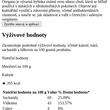
Oregano je výrazná bylinka známá svou silnou chutí, která se běžně
používá v italských a středomořských pokrmech. Objevte její
kulinářské využití a zdravotní přínosy, včetně antibakteriálních
vlastností, a naučte se, jak skladovat a vařit s čerstvým i sušeným
oregánem.
Zjistěte więcej w aplikaci
Výživové hodnoty
Zkontrolujte podrobné výživové hodnoty, včetně kalorií, tuků,
sacharidů a bílkovin na 100 gramů produktu.
Nutriční hodnoty
Množství na
100 g
Kalorie
🔥 265 kcal
Nutriční hodnota na
100 g
Value
%
Denní hodnota
*
Sacharidy
69
25.09%
Vláknina
43
153.57%
Cukry
4
8%