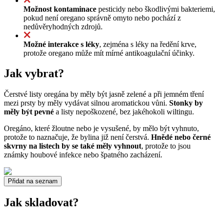
Možnost kontaminace
pesticidy nebo škodlivými bakteriemi,
pokud není oregano správně omyto nebo pochází z
nedůvěryhodných zdrojů.
Možné interakce s léky
, zejména s léky na ředění krve,
protože oregano může mít mírné antikoagulační účinky.
Jak vybrat?
Čerstvé listy oregána by měly být jasně zelené a při jemném tření
mezi prsty by měly vydávat silnou aromatickou vůni.
Stonky by
měly být pevné
a listy nepoškozené, bez jakéhokoli wiltingu.
Oregáno, které žloutne nebo je vysušené, by mělo být vyhnuto,
protože to naznačuje, že bylina již není čerstvá.
Hnědé nebo černé
skvrny na listech by se také měly vyhnout
, protože to jsou
známky houbové infekce nebo špatného zacházení.
Přidat na seznam
Jak skladovat?