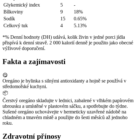
Glykemický index
5
-
Bílkoviny
9
18%
Sodík
15
0.65%
Celkový tuk
4
5.13%
*% Denní hodnoty (DH) udává, kolik živin v jedné porci jídla
přispívá k denní stravě. 2 000 kalorií denně je použito jako obecné
výživové doporučení.
Fakta a zajímavosti
😋
Oregáno je bylinka s silnými antioxidanty a hojně se používá v
středomořské kuchyni.
📦
Čerstvý oregáno skladujte v lednici, zabalené v vlhkém papírovém
ubrousku a umístěné v plastovém sáčku, a spotřebujte do týdne.
Sušené oregáno uchovávejte v hermeticky uzavřené nádobě na
chladném a tmavém místě a použijte do šesti měsíců až jednoho
roku.
Zdravotní přínosy