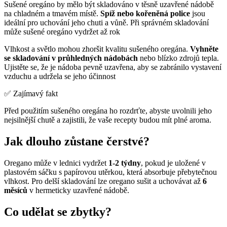
Sušené oregáno by mělo být skladováno v těsně uzavřené nádobě
na chladném a tmavém místě.
Spíž nebo kořeněná police
jsou
ideální pro uchování jeho chuti a vůně. Při správném skladování
může sušené oregáno vydržet až rok
Vlhkost a světlo mohou zhoršit kvalitu sušeného oregána.
Vyhněte
se skladování v průhledných nádobách
nebo blízko zdrojů tepla.
Ujistěte se, že je nádoba pevně uzavřena, aby se zabránilo vystavení
vzduchu a udržela se jeho účinnost
✅ Zajímavý fakt
Před použitím sušeného oregána ho rozdrťte, abyste uvolnili jeho
nejsilnější chutě a zajistili, že vaše recepty budou mít plné aroma.
Jak dlouho zůstane čerstvé?
Oregano může v lednici vydržet
1-2 týdny
, pokud je uložené v
plastovém sáčku s papírovou utěrkou, která absorbuje přebytečnou
vlhkost. Pro delší skladování lze oregano sušit a uchovávat až
6
měsíců
v hermeticky uzavřené nádobě.
Co udělat se zbytky?