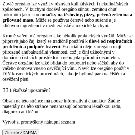
Zbylé oregáno lze využít v různých kulinářských i nekulinářských
způsobech. V kuchyni dodává oregáno silnou, zemitou chuť
pokrmům jako jsou
omáčky na těstoviny, pizzy, pečená zelenina a
grilované maso
. Může se používat čerstvé nebo sušené a je
klíčovou ingrediencí v mediteránské a mexické kuchyni.
Kromě vaření má oregáno také několik praktických využití. Může se
připravit jako čaj, který se tradičně používá k
úlevě od respiračních
problémů a podpoře trávení
. Esenciální oleje z oregána mají
přirozené antibakteriální vlastnosti, což je činí užitečnými v
domácích čisticích prostředcích nebo jako přírodní dezinfekci.
Čerstvé oregáno lze také přidat do potpourri nebo sáčků, aby do
vašeho domova vneslo osvěžující vůni. Navíc lze oregáno použít v
DIY kosmetických procedurách, jako je bylinná pára na čištění a
osvěžení pleti.
👨‍⚕️️ Lékařské upozornění
Obsah na této stránce má pouze informativní charakter. Žádné
materiály na této stránce nenahrazují odbornou lékařskou radu,
diagnózu ani léčbu.
Vytvoř si promyšlený nákupní seznam
Získejte ZDARMA