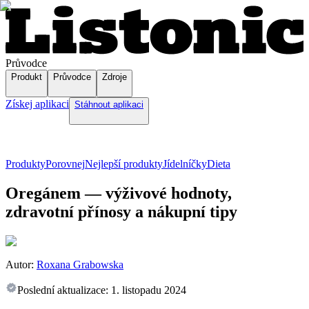
Průvodce
Produkt
Průvodce
Zdroje
Získej aplikaci
Stáhnout aplikaci
Produkty
Porovnej
Nejlepší produkty
Jídelníčky
Dieta
Oregánem — výživové hodnoty,
zdravotní přínosy a nákupní tipy
Autor:
Roxana Grabowska
Poslední aktualizace:
1. listopadu 2024