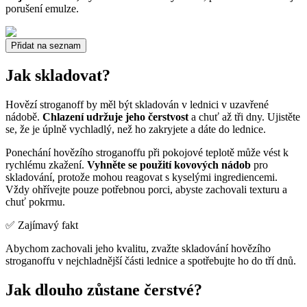
porušení emulze.
Přidat na seznam
Jak skladovat?
Hovězí stroganoff by měl být skladován v lednici v uzavřené
nádobě.
Chlazení udržuje jeho čerstvost
a chuť až tři dny. Ujistěte
se, že je úplně vychladlý, než ho zakryjete a dáte do lednice.
Ponechání hovězího stroganoffu při pokojové teplotě může vést k
rychlému zkažení.
Vyhněte se použití kovových nádob
pro
skladování, protože mohou reagovat s kyselými ingrediencemi.
Vždy ohřívejte pouze potřebnou porci, abyste zachovali texturu a
chuť pokrmu.
✅ Zajímavý fakt
Abychom zachovali jeho kvalitu, zvažte skladování hovězího
stroganoffu v nejchladnější části lednice a spotřebujte ho do tří dnů.
Jak dlouho zůstane čerstvé?