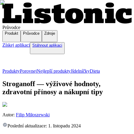
Průvodce
Produkt
Průvodce
Zdroje
Získej aplikaci
Stáhnout aplikaci
Produkty
Porovnej
Nejlepší produkty
Jídelníčky
Dieta
Stroganoff — výživové hodnoty,
zdravotní přínosy a nákupní tipy
Autor:
Filip Miłoszewski
Poslední aktualizace:
1. listopadu 2024