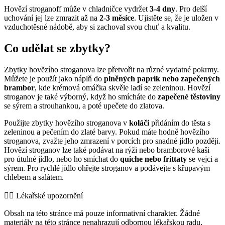
Hovězí stroganoff může v chladničce vydržet
3-4 dny
. Pro delší
uchování jej lze zmrazit až na
2-3 měsíce
. Ujistěte se, že je uložen v
vzduchotěsné nádobě, aby si zachoval svou chuť a kvalitu.
Co udělat se zbytky?
Zbytky hovězího stroganova lze přetvořit na různé vydatné pokrmy.
Můžete je použít jako náplň do
plněných paprik nebo zapečených
brambor
, kde krémová omáčka skvěle ladí se zeleninou. Hovězí
stroganov je také výborný, když ho smícháte do
zapečené těstoviny
se sýrem a strouhankou, a poté upečete do zlatova.
Použijte zbytky hovězího stroganova v
koláči
přidáním do těsta s
zeleninou a pečením do zlaté barvy. Pokud máte hodně hovězího
stroganova, zvažte jeho zmrazení v porcích pro snadné jídlo později.
Hovězí stroganov lze také podávat na rýži nebo bramborové kaši
pro útulné jídlo, nebo ho smíchat do
quiche nebo frittaty
se vejci a
sýrem. Pro rychlé jídlo ohřejte stroganov a podávejte s křupavým
chlebem a salátem.
👨‍⚕️️ Lékařské upozornění
Obsah na této stránce má pouze informativní charakter. Žádné
materiály na této stránce nenahrazují odbornou lékařskou radu,