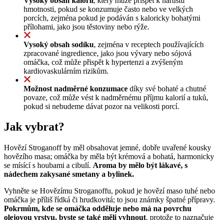
Vysoký obsah kalorií
, který může přispět k nárůstu
hmotnosti, pokud se konzumuje často nebo ve velkých
porcích, zejména pokud je podáván s kaloricky bohatými
přílohami, jako jsou těstoviny nebo rýže.
Vysoký obsah sodíku
, zejména v receptech používajících
zpracované ingredience, jako jsou vývary nebo sójová
omáčka, což může přispět k hypertenzi a zvýšeným
kardiovaskulárním rizikům.
Možnost nadměrné konzumace
díky své bohaté a chutné
povaze, což může vést k nadměrnému příjmu kalorií a tuků,
pokud si nebudeme dávat pozor na velikosti porcí.
Jak vybrat?
Hovězí Stroganoff by měl obsahovat jemné, dobře uvařené kousky
hovězího masa; omáčka by měla být krémová a bohatá, harmonicky
se mísící s houbami a cibulí.
Aroma by mělo být lákavé, s
nádechem zakysané smetany a bylinek.
Vyhněte se Hovězímu Stroganoffu, pokud je hovězí maso tuhé nebo
omáčka je příliš řídká či hrudkovitá; to jsou známky špatné přípravy.
Pokrmům, kde se omáčka odděluje nebo má na povrchu
olejovou vrstvu, byste se také měli vyhnout
, protože to naznačuje