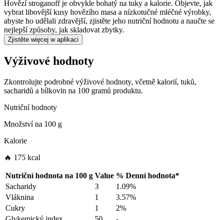
Hovězí stroganoff je obvykle bohatý na tuky a kalorie. Objevte, jak
vybrat libovější kusy hovězího masa a nízkotučné mléčné výrobky,
abyste ho udělali zdravější, zjistěte jeho nutriční hodnotu a naučte se
nejlepší způsoby, jak skladovat zbytky.
Zjistěte więcej w aplikaci
Výživové hodnoty
Zkontrolujte podrobné výživové hodnoty, včetně kalorií, tuků,
sacharidů a bílkovin na 100 gramů produktu.
Nutriční hodnoty
Množství na
100 g
Kalorie
🔥 175 kcal
Nutriční hodnota na
100 g
Value
%
Denní hodnota
*
Sacharidy
3
1.09%
Vláknina
1
3.57%
Cukry
1
2%
Glykemický index
50
-