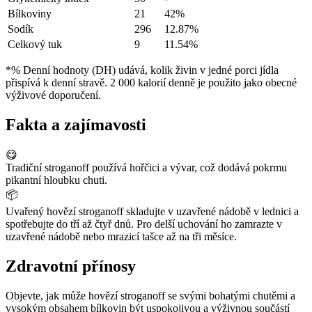
Bílkoviny
21
42%
Sodík
296
12.87%
Celkový tuk
9
11.54%
*% Denní hodnoty (DH) udává, kolik živin v jedné porci jídla
přispívá k denní stravě. 2 000 kalorií denně je použito jako obecné
výživové doporučení.
Fakta a zajímavosti
😋
Tradiční stroganoff používá hořčici a vývar, což dodává pokrmu
pikantní hloubku chuti.
📦
Uvařený hovězí stroganoff skladujte v uzavřené nádobě v lednici a
spotřebujte do tří až čtyř dnů. Pro delší uchování ho zamrazte v
uzavřené nádobě nebo mrazicí tašce až na tři měsíce.
Zdravotní přínosy
Objevte, jak může hovězí stroganoff se svými bohatými chutěmi a
vysokým obsahem bílkovin být uspokojivou a výživnou součástí