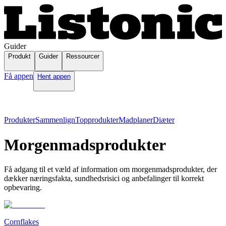
Guider
Produkt
Guider
Ressourcer
Få appen
Hent appen
Produkter
Sammenlign
Topprodukter
Madplaner
Diæter
Morgenmadsprodukter
Få adgang til et væld af information om morgenmadsprodukter, der
dækker næringsfakta, sundhedsrisici og anbefalinger til korrekt
opbevaring.
Cornflakes