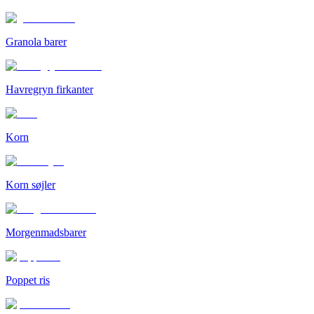
Granola barer
Havregryn firkanter
Korn
Korn søjler
Morgenmadsbarer
Poppet ris