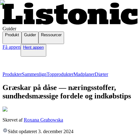
Guider
Produkt
Guider
Ressourcer
Få appen
Hent appen
Produkter
Sammenlign
Topprodukter
Madplaner
Diæter
Græskar på dåse — næringsstoffer,
sundhedsmæssige fordele og indkøbstips
Skrevet af
Roxana Grabowska
Sidst opdateret
3. december 2024