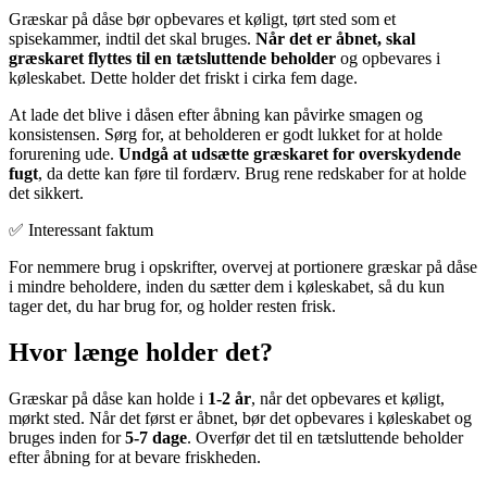
Græskar på dåse bør opbevares et køligt, tørt sted som et
spisekammer, indtil det skal bruges.
Når det er åbnet, skal
græskaret flyttes til en tætsluttende beholder
og opbevares i
køleskabet. Dette holder det friskt i cirka fem dage.
At lade det blive i dåsen efter åbning kan påvirke smagen og
konsistensen. Sørg for, at beholderen er godt lukket for at holde
forurening ude.
Undgå at udsætte græskaret for overskydende
fugt
, da dette kan føre til fordærv. Brug rene redskaber for at holde
det sikkert.
✅ Interessant faktum
For nemmere brug i opskrifter, overvej at portionere græskar på dåse
i mindre beholdere, inden du sætter dem i køleskabet, så du kun
tager det, du har brug for, og holder resten frisk.
Hvor længe holder det?
Græskar på dåse kan holde i
1-2 år
, når det opbevares et køligt,
mørkt sted. Når det først er åbnet, bør det opbevares i køleskabet og
bruges inden for
5-7 dage
. Overfør det til en tætsluttende beholder
efter åbning for at bevare friskheden.