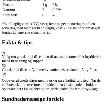
Protein
1 g
2%
Natrium
5
0.22%
Total fedt
0
-
*% af daglig værdi (DV) viser, hvor meget en næringsstof i en
servering mad bidrager til en daglig kost. 2.000 kalorier om dagen
bruges til generelle ernæringsråd.
Fakta & tips
🛒
Vælg ren græskar på dåse uden tilsatte sukkerarter eller krydderier.
Ideelt til bagning og supper.
😋
Græskar på dåse er fyldt med vitaminer, især vitamin A og fiber.
📦
Opbevar uåbnede dåser med græskar på et køligt, tørt sted. Når de
er åbnet, skal du overføre indholdet til en tætsluttende beholder,
opbevare det i køleskabet og bruge det inden for fem til syv dage.
Sundhedsmæssige fordele