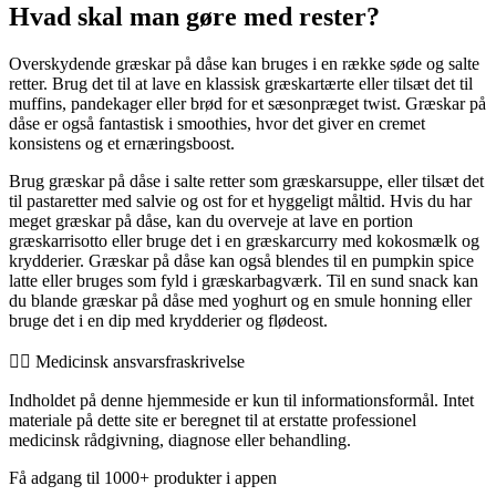
Hvad skal man gøre med rester?
Overskydende græskar på dåse kan bruges i en række søde og salte
retter. Brug det til at lave en klassisk græskartærte eller tilsæt det til
muffins, pandekager eller brød for et sæsonpræget twist. Græskar på
dåse er også fantastisk i smoothies, hvor det giver en cremet
konsistens og et ernæringsboost.
Brug græskar på dåse i salte retter som græskarsuppe, eller tilsæt det
til pastaretter med salvie og ost for et hyggeligt måltid. Hvis du har
meget græskar på dåse, kan du overveje at lave en portion
græskarrisotto eller bruge det i en græskarcurry med kokosmælk og
krydderier. Græskar på dåse kan også blendes til en pumpkin spice
latte eller bruges som fyld i græskarbagværk. Til en sund snack kan
du blande græskar på dåse med yoghurt og en smule honning eller
bruge det i en dip med krydderier og flødeost.
👨‍⚕️️ Medicinsk ansvarsfraskrivelse
Indholdet på denne hjemmeside er kun til informationsformål. Intet
materiale på dette site er beregnet til at erstatte professionel
medicinsk rådgivning, diagnose eller behandling.
Få adgang til 1000+ produkter i appen