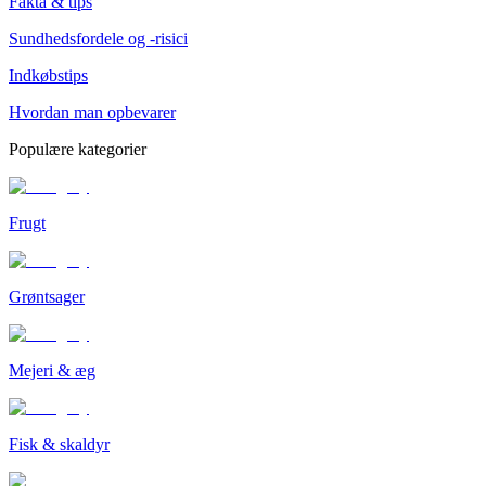
Fakta & tips
Sundhedsfordele og -risici
Indkøbstips
Hvordan man opbevarer
Populære kategorier
Frugt
Grøntsager
Mejeri & æg
Fisk & skaldyr