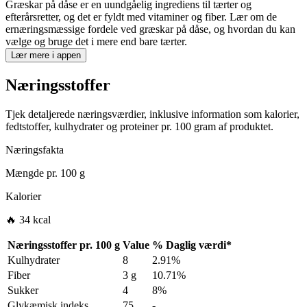
Græskar på dåse er en uundgåelig ingrediens til tærter og
efterårsretter, og det er fyldt med vitaminer og fiber. Lær om de
ernæringsmæssige fordele ved græskar på dåse, og hvordan du kan
vælge og bruge det i mere end bare tærter.
Lær mere i appen
Næringsstoffer
Tjek detaljerede næringsværdier, inklusive information som kalorier,
fedtstoffer, kulhydrater og proteiner pr. 100 gram af produktet.
Næringsfakta
Mængde pr.
100 g
Kalorier
🔥 34 kcal
Næringsstoffer pr.
100 g
Value
%
Daglig værdi
*
Kulhydrater
8
2.91%
Fiber
3 g
10.71%
Sukker
4
8%
Glykæmisk indeks
75
-