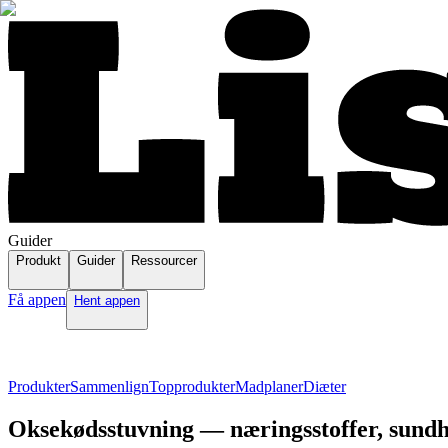
Guider
Produkt
Guider
Ressourcer
Få appen
Hent appen
Produkter
Sammenlign
Topprodukter
Madplaner
Diæter
Oksekødsstuvning — næringsstoffer, sundh