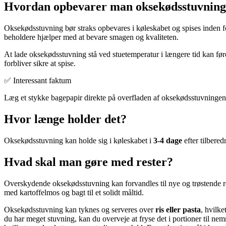
Hvordan opbevarer man oksekødsstuvnin
Oksekødsstuvning bør straks opbevares i køleskabet og spises inden f
beholdere hjælper med at bevare smagen og kvaliteten.
At lade oksekødsstuvning stå ved stuetemperatur i længere tid kan før
forbliver sikre at spise.
✅ Interessant faktum
Læg et stykke bagepapir direkte på overfladen af oksekødsstuvningen,
Hvor længe holder det?
Oksekødsstuvning kan holde sig i køleskabet i
3-4 dage
efter tilbered
Hvad skal man gøre med rester?
Overskydende oksekødsstuvning kan forvandles til nye og trøstende re
med kartoffelmos og bagt til et solidt måltid.
Oksekødsstuvning kan tyknes og serveres over
ris eller pasta
, hvilke
du har meget stuvning, kan du overveje at fryse det i portioner til n