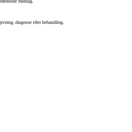
n trøstende middag.
dgivning, diagnose eller behandling.