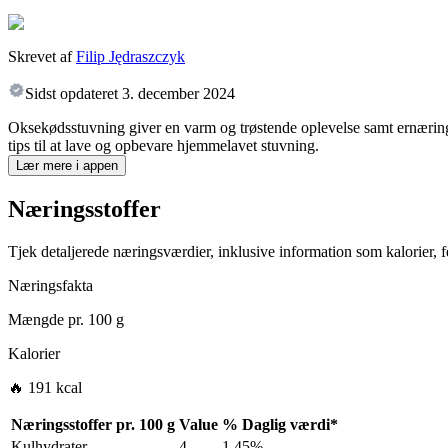
Skrevet af
Filip Jędraszczyk
Sidst opdateret
3. december 2024
Oksekødsstuvning giver en varm og trøstende oplevelse samt ernærings
tips til at lave og opbevare hjemmelavet stuvning.
Lær mere i appen
Næringsstoffer
Tjek detaljerede næringsværdier, inklusive information som kalorier, fe
Næringsfakta
Mængde pr.
100 g
Kalorier
🔥 191 kcal
Næringsstoffer pr.
100 g
Value
%
Daglig værdi
*
Kulhydrater
4
1.45%