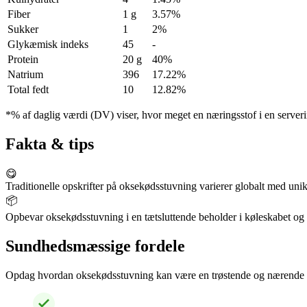
Fiber
1 g
3.57%
Sukker
1
2%
Glykæmisk indeks
45
-
Protein
20 g
40%
Natrium
396
17.22%
Total fedt
10
12.82%
*% af daglig værdi (DV) viser, hvor meget en næringsstof i en serveri
Fakta & tips
😋
Traditionelle opskrifter på oksekødsstuvning varierer globalt med uni
📦
Opbevar oksekødsstuvning i en tætsluttende beholder i køleskabet og bru
Sundhedsmæssige fordele
Opdag hvordan oksekødsstuvning kan være en trøstende og nærende mul