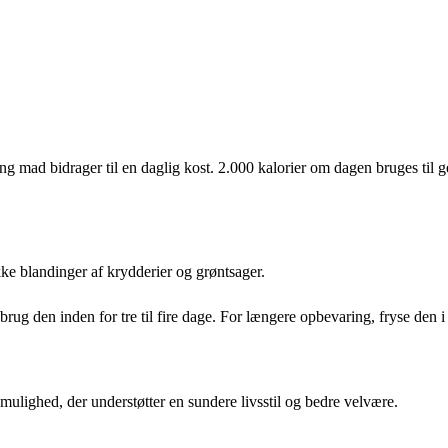
ng mad bidrager til en daglig kost. 2.000 kalorier om dagen bruges til g
kke blandinger af krydderier og grøntsager.
g den inden for tre til fire dage. For længere opbevaring, fryse den i e
ighed, der understøtter en sundere livsstil og bedre velvære.