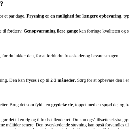
g?
or et par dage.
Frysning er en mulighed for længere opbevaring
, ty
e til fordærv.
Genopvarmning flere gange
kan forringe kvaliteten og s
 før du lukker den, for at forhindre frostskader og bevare smagen.
ning. Den kan fryses i op til
2-3 måneder
. Sørg for at opbevare den i e
tter. Brug det som fyld i en
grydetærte
, toppet med en sprød dej og b
t gør det til en rig og tilfredsstillende ret. Du kan også tilsætte ekstra g
emme måltider senere. Den overskydende stuvning kan også forvandles til