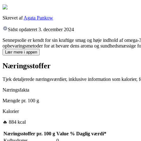
Skrevet af
Agata Pankow
Sidst opdateret
3. december 2024
Sennepsolie er kendt for sin kraftige smag og høje indhold af omega-3
opbevaringsmetoder for at bevare dens aroma og sundhedsmæssige fo
Lær mere i appen
Næringsstoffer
Tjek detaljerede næringsværdier, inklusive information som kalorier, fe
Næringsfakta
Mængde pr.
100 g
Kalorier
🔥 884 kcal
Næringsstoffer pr.
100 g
Value
%
Daglig værdi
*
Kulhydrater
0
-