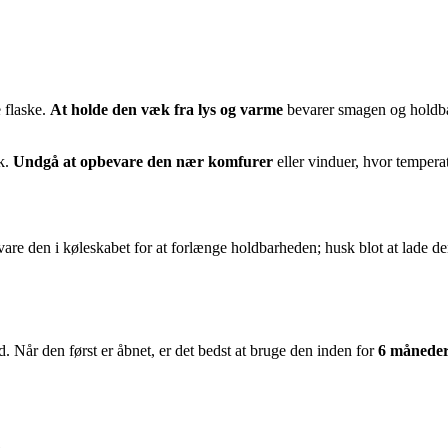
e flaske.
At holde den væk fra lys og varme
bevarer smagen og holdbar
sk.
Undgå at opbevare den nær komfurer
eller vinduer, hvor temperatu
are den i køleskabet for at forlænge holdbarheden; husk blot at lade de
d. Når den først er åbnet, er det bedst at bruge den inden for
6 månede