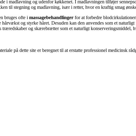
e i madlavning og udenfor køkkenet. I madlavningen tilføjer sennepsol
ken til stegning og madlavning, især i retter, hvor en kraftig smag ønsk
en bruges ofte i
massagebehandlinger
for at forbedre blodcirkulation
 hårvækst og styrke håret. Desuden kan den anvendes som et naturligt
 træredskaber og skærebrætter som et naturligt konserveringsmiddel, hvi
riale på dette site er beregnet til at erstatte professionel medicinsk rå