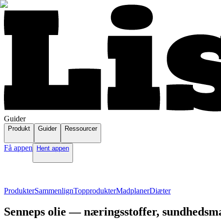
Guider
Produkt
Guider
Ressourcer
Få appen
Hent appen
Produkter
Sammenlign
Topprodukter
Madplaner
Diæter
Senneps olie — næringsstoffer, sundhedsmæ