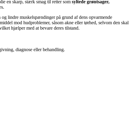
ie en skarp, stærk smag til retter som
syltede grøntsager,
es.
en og lindre muskelspændinger på grund af dens opvarmende
 middel mod hudproblemer, såsom akne eller tørhed, selvom den skal
lket hjælper med at bevare deres tilstand.
dgivning, diagnose eller behandling.