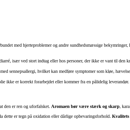
orbundet med hjerteproblemer og andre sundhedsmæssige bekymringer, hvil
arré, især ved stort indtag eller hos personer, der ikke er vant til den k
 med sennepsallergi, hvilket kan medføre symptomer som kløe, hævelse 
lie ikke er korrekt forarbejdet eller kommer fra en pålidelig leverandør.
at den er ren og uforfalsket.
Aromaen bør være stærk og skarp
, kar
da dette er tegn på oxidation eller dårlige opbevaringsforhold.
Kvalitets