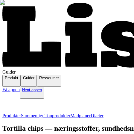
Guider
Produkt
Guider
Ressourcer
Få appen
Hent appen
Produkter
Sammenlign
Topprodukter
Madplaner
Diæter
Tortilla chips — næringsstoffer, sundhedsm