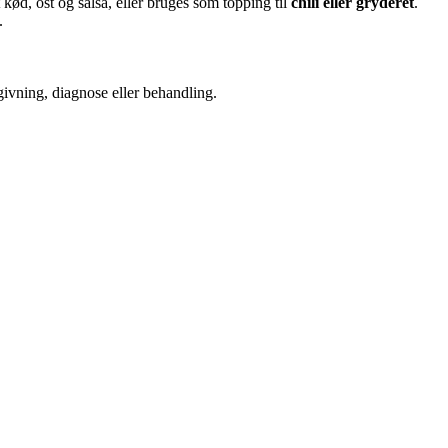
ød, ost og salsa, eller bruges som topping til
chili eller gryderet
.
.
dgivning, diagnose eller behandling.