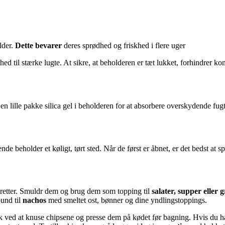
lder.
Dette bevarer
deres sprødhed og friskhed i flere uger
ed til stærke lugte. At sikre, at beholderen er tæt lukket, forhindrer k
e en lille pakke silica gel i beholderen for at absorbere overskydende fu
ende beholder et køligt, tørt sted. Når de først er åbnet, er det bedst at 
 retter. Smuldr dem og brug dem som topping til
salater, supper eller 
bund til
nachos
med smeltet ost, bønner og dine yndlingstoppings.
fisk ved at knuse chipsene og presse dem på kødet før bagning. Hvis du h