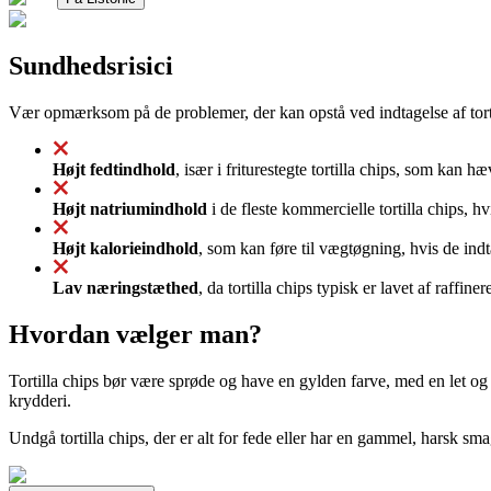
Sundhedsrisici
Vær opmærksom på de problemer, der kan opstå ved indtagelse af torti
Højt fedtindhold
, især i friturestegte tortilla chips, som kan
Højt natriumindhold
i de fleste kommercielle tortilla chips, h
Højt kalorieindhold
, som kan føre til vægtøgning, hvis de indt
Lav næringstæthed
, da tortilla chips typisk er lavet af raffi
Hvordan vælger man?
Tortilla chips bør være sprøde og have en gylden farve, med en let og lu
krydderi.
Undgå tortilla chips, der er alt for fede eller har en gammel, harsk sm