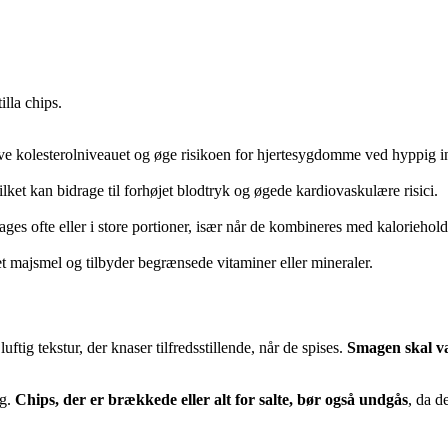
lla chips.
 hæve kolesterolniveauet og øge risikoen for hjertesygdomme ved hyppig i
vilket kan bidrage til forhøjet blodtryk og øgede kardiovaskulære risici.
ages ofte eller i store portioner, især når de kombineres med kaloriehold
neret majsmel og tilbyder begrænsede vitaminer eller mineraler.
ftig tekstur, der knaser tilfredsstillende, når de spises.
Smagen skal vær
ag.
Chips, der er brækkede eller alt for salte, bør også undgås
, da d