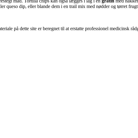
estegt mad. Tortilla chips kan også lægges i lag i en
gratin
med hakket k
er queso dip, eller blande dem i en trail mix med nødder og tørret frugt
riale på dette site er beregnet til at erstatte professionel medicinsk rå