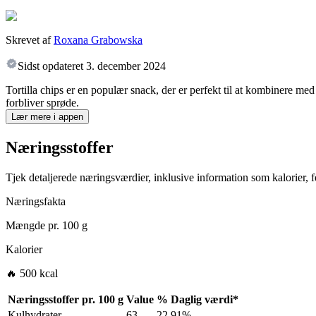
Skrevet af
Roxana Grabowska
Sidst opdateret
3. december 2024
Tortilla chips er en populær snack, der er perfekt til at kombinere med 
forbliver sprøde.
Lær mere i appen
Næringsstoffer
Tjek detaljerede næringsværdier, inklusive information som kalorier, fe
Næringsfakta
Mængde pr.
100 g
Kalorier
🔥 500 kcal
Næringsstoffer pr.
100 g
Value
%
Daglig værdi
*
Kulhydrater
63
22.91%