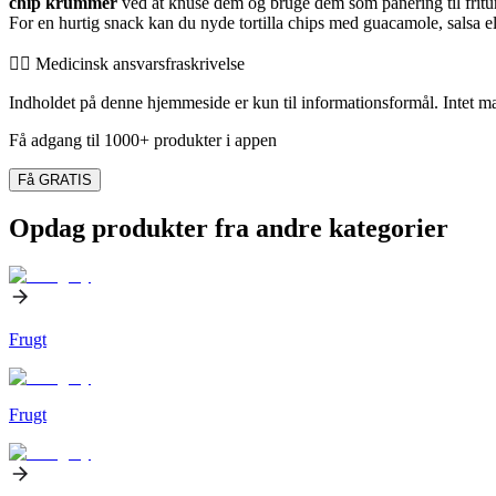
chip krummer
ved at knuse dem og bruge dem som panering til fritur
For en hurtig snack kan du nyde tortilla chips med guacamole, salsa ell
👨‍⚕️️ Medicinsk ansvarsfraskrivelse
Indholdet på denne hjemmeside er kun til informationsformål. Intet mate
Få adgang til 1000+ produkter i appen
Få GRATIS
Opdag produkter fra andre kategorier
Frugt
Frugt