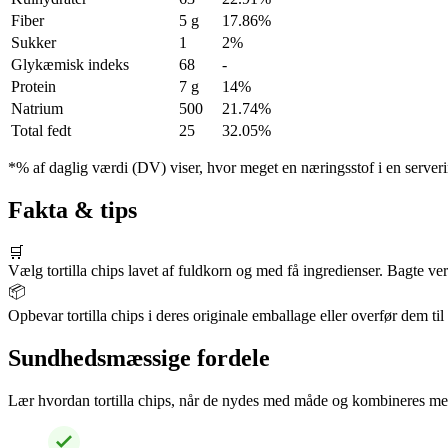
Fiber
5 g
17.86%
Sukker
1
2%
Glykæmisk indeks
68
-
Protein
7 g
14%
Natrium
500
21.74%
Total fedt
25
32.05%
*% af daglig værdi (DV) viser, hvor meget en næringsstof i en serveri
Fakta & tips
🛒
Vælg tortilla chips lavet af fuldkorn og med få ingredienser. Bagte ver
📦
Opbevar tortilla chips i deres originale emballage eller overfør dem til
Sundhedsmæssige fordele
Lær hvordan tortilla chips, når de nydes med måde og kombineres med 