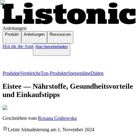
Anleitungen
Produkt
Anleitungen
Ressourcen
Hol dir die App
App herunterladen
Produkte
Vergleiche
Top-Produkte
Speisepläne
Diäten
Eistee — Nährstoffe, Gesundheitsvorteile
und Einkaufstipps
Geschrieben vom
Roxana Grabowska
Letzte Aktualisierung am
1. November 2024