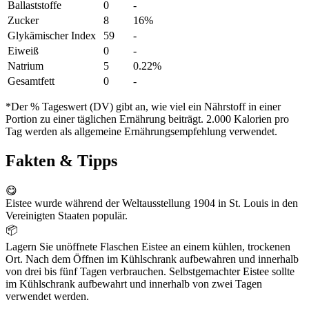
Ballaststoffe
0
-
Zucker
8
16%
Glykämischer Index
59
-
Eiweiß
0
-
Natrium
5
0.22%
Gesamtfett
0
-
*Der % Tageswert (DV) gibt an, wie viel ein Nährstoff in einer
Portion zu einer täglichen Ernährung beiträgt. 2.000 Kalorien pro
Tag werden als allgemeine Ernährungsempfehlung verwendet.
Fakten & Tipps
😋
Eistee wurde während der Weltausstellung 1904 in St. Louis in den
Vereinigten Staaten populär.
📦
Lagern Sie unöffnete Flaschen Eistee an einem kühlen, trockenen
Ort. Nach dem Öffnen im Kühlschrank aufbewahren und innerhalb
von drei bis fünf Tagen verbrauchen. Selbstgemachter Eistee sollte
im Kühlschrank aufbewahrt und innerhalb von zwei Tagen
verwendet werden.