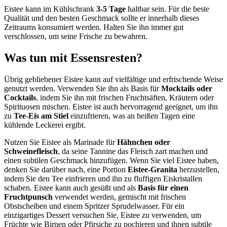
Eistee kann im Kühlschrank
3-5 Tage
haltbar sein. Für die beste
Qualität und den besten Geschmack sollte er innerhalb dieses
Zeitraums konsumiert werden. Halten Sie ihn immer gut
verschlossen, um seine Frische zu bewahren.
Was tun mit Essensresten?
Übrig gebliebener Eistee kann auf vielfältige und erfrischende Weise
genutzt werden. Verwenden Sie ihn als Basis für
Mocktails oder
Cocktails
, indem Sie ihn mit frischen Fruchtsäften, Kräutern oder
Spirituosen mischen. Eistee ist auch hervorragend geeignet, um ihn
zu
Tee-Eis am Stiel
einzufrieren, was an heißen Tagen eine
kühlende Leckerei ergibt.
Nutzen Sie Eistee als Marinade für
Hähnchen oder
Schweinefleisch
, da seine Tannine das Fleisch zart machen und
einen subtilen Geschmack hinzufügen. Wenn Sie viel Eistee haben,
denken Sie darüber nach, eine Portion
Eistee-Granita
herzustellen,
indem Sie den Tee einfrieren und ihn zu fluffigen Eiskristallen
schaben. Eistee kann auch gesüßt und als
Basis für einen
Fruchtpunsch
verwendet werden, gemischt mit frischen
Obstscheiben und einem Spritzer Sprudelwasser. Für ein
einzigartiges Dessert versuchen Sie, Eistee zu verwenden, um
Früchte wie Birnen oder Pfirsiche zu pochieren und ihnen subtile