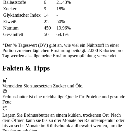
Ballaststoffe
6
21.43%
Zucker
9
18%
Glykämischer Index
14
-
Eiweiß
25
50%
Natrium
459
19.96%
Gesamtfett
50
64.1%
*Der % Tageswert (DV) gibt an, wie viel ein Nährstoff in einer
Portion zu einer täglichen Ernährung beiträgt. 2.000 Kalorien pro
Tag werden als allgemeine Ernährungsempfehlung verwendet.
Fakten & Tipps
🛒
Vermeiden Sie zugesetzten Zucker und Öle.
😋
Erdnussbutter ist eine reichhaltige Quelle für Proteine und gesunde
Fette.
📦
Lagern Sie Erdnussbutter an einem kühlen, trockenen Ort. Nach
dem Öffnen kann sie bis zu drei Monate bei Raumtemperatur oder
bis zu sechs Monate im Kühlschrank aufbewahrt werden, um die
Frische zu erhalten.