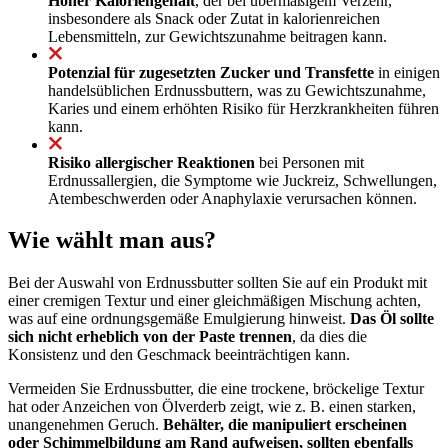
Hoher Kaloriengehalt
, der bei übermäßigem Verzehr,
insbesondere als Snack oder Zutat in kalorienreichen
Lebensmitteln, zur Gewichtszunahme beitragen kann.
Potenzial für zugesetzten Zucker und Transfette
in einigen
handelsüblichen Erdnussbuttern, was zu Gewichtszunahme,
Karies und einem erhöhten Risiko für Herzkrankheiten führen
kann.
Risiko allergischer Reaktionen
bei Personen mit
Erdnussallergien, die Symptome wie Juckreiz, Schwellungen,
Atembeschwerden oder Anaphylaxie verursachen können.
Wie wählt man aus?
Bei der Auswahl von Erdnussbutter sollten Sie auf ein Produkt mit
einer cremigen Textur und einer gleichmäßigen Mischung achten,
was auf eine ordnungsgemäße Emulgierung hinweist.
Das Öl sollte
sich nicht erheblich von der Paste trennen
, da dies die
Konsistenz und den Geschmack beeinträchtigen kann.
Vermeiden Sie Erdnussbutter, die eine trockene, bröckelige Textur
hat oder Anzeichen von Ölverderb zeigt, wie z. B. einen starken,
unangenehmen Geruch.
Behälter, die manipuliert erscheinen
oder Schimmelbildung am Rand aufweisen, sollten ebenfalls