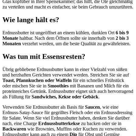
Glas kopfüber in Ihrer Speisekammer; das hilft, die Öle gleichmäßig
zu verteilen und macht es einfacher, sie beim Gebrauch umzurühren.
Wie lange hält es?
Erdnussbutter ist ungeöffnet an einem kühlen, dunklen Ort
6 bis 9
Monate
haltbar. Nach dem Öffnen sollte sie innerhalb von
2 bis 3
Monaten
verzehrt werden, um die beste Qualität zu gewährleisten.
Was tun mit Essensresten?
Übrig gebliebene Erdnussbutter kann in einer Vielzahl von süßen
und herzhaften Gerichten verwendet werden. Streichen Sie sie auf
Toast, Pfannkuchen oder Waffeln
für ein schnelles Frühstück
oder mischen Sie sie in
Smoothies
mit Bananen und Milch für ein
proteinreiches Getränk. Erdnussbutter eignet sich auch hervorragend
als Füllung für
Sandwiches, Kekse oder Gebäck
.
Verwenden Sie Erdnussbutter als Basis für
Saucen
, wie eine
Erdnuss-Satay-Sauce für gegrilltes Fleisch oder ein Erdnussdressing
für Salate. Wenn Sie viel Erdnussbutter haben, denken Sie darüber
nach, eine Charge
Erdnussbutterkekse
zu backen oder sie in
Backwaren
wie Brownies, Muffins oder Kuchen zu verwenden.
Erdnussbutter kann auch zu einem
Dip
für Obst und Gemüse