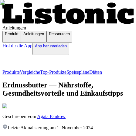
Anleitungen
Produkt
Anleitungen
Ressourcen
Hol dir die App
App herunterladen
Produkte
Vergleiche
Top-Produkte
Speisepläne
Diäten
Erdnussbutter — Nährstoffe,
Gesundheitsvorteile und Einkaufstipps
Geschrieben vom
Agata Pankow
Letzte Aktualisierung am
1. November 2024