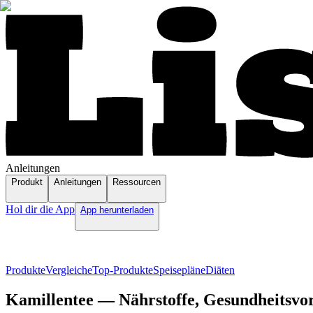
Anleitungen
Produkt
Anleitungen
Ressourcen
Hol dir die App
App herunterladen
Produkte
Vergleiche
Top-Produkte
Speisepläne
Diäten
Kamillentee — Nährstoffe, Gesundheitsvor