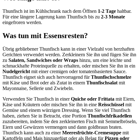
Thunfisch ist im Kühlschrank nach dem Öffnen
1-2 Tage
haltbar.
Für eine längere Lagerung kann Thunfisch bis zu
2-3 Monate
eingefroren werden.
Was tun mit Essensresten?
Übrig gebliebener Thunfisch kann in einer Vielzahl von herzhaften
Gerichten verwendet werden. Zerkleinern Sie ihn und fügen Sie ihn
zu
Salaten, Sandwiches oder Wraps
hinzu, um eine leichte und
schmackhafte Proteinquelle zu erhalten, oder mischen Sie ihn in ein
Nudelgericht
mit einer cremigen oder tomatenbasierten Sauce.
Thunfisch eignet sich auch hervorragend für
Thunfischschmelze
mit Käse und Brot oder als Zutat in einem
Thunfischsalat
mit
Mayonnaise, Sellerie und Zwiebeln.
Verwenden Sie Thunfisch in einer
Quiche oder Frittata
mit Eiern,
Käse und Kräutern oder mischen Sie ihn in eine
Reisschüssel
mit
Gemüse und einem würzigen Dressing. Wenn Sie viel Thunfisch
haben, ziehen Sie in Betracht, eine Portion
Thunfischfrikadellen
zuzubereiten, indem Sie den zerkleinerten Fisch mit Semmelbröseln,
Eiern und Gewürzen vermengen und dann goldbraun braten.
Thunfisch kann auch zu einer
Meeresfrüchte-Cremesuppe
mit
Kartoffeln und Mais hinzugefügt oder als Belag für
Pizzen oder