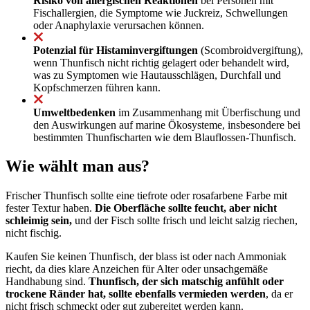
Risiko von allergischen Reaktionen
bei Personen mit
Fischallergien, die Symptome wie Juckreiz, Schwellungen
oder Anaphylaxie verursachen können.
Potenzial für Histaminvergiftungen
(Scombroidvergiftung),
wenn Thunfisch nicht richtig gelagert oder behandelt wird,
was zu Symptomen wie Hautausschlägen, Durchfall und
Kopfschmerzen führen kann.
Umweltbedenken
im Zusammenhang mit Überfischung und
den Auswirkungen auf marine Ökosysteme, insbesondere bei
bestimmten Thunfischarten wie dem Blauflossen-Thunfisch.
Wie wählt man aus?
Frischer Thunfisch sollte eine tiefrote oder rosafarbene Farbe mit
fester Textur haben.
Die Oberfläche sollte feucht, aber nicht
schleimig sein,
und der Fisch sollte frisch und leicht salzig riechen,
nicht fischig.
Kaufen Sie keinen Thunfisch, der blass ist oder nach Ammoniak
riecht, da dies klare Anzeichen für Alter oder unsachgemäße
Handhabung sind.
Thunfisch, der sich matschig anfühlt oder
trockene Ränder hat, sollte ebenfalls vermieden werden
, da er
nicht frisch schmeckt oder gut zubereitet werden kann.