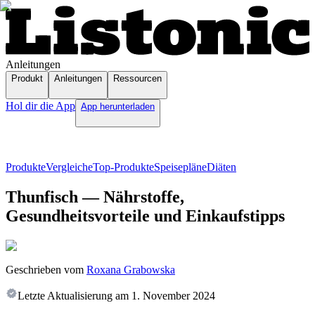
Anleitungen
Produkt
Anleitungen
Ressourcen
Hol dir die App
App herunterladen
Produkte
Vergleiche
Top-Produkte
Speisepläne
Diäten
Thunfisch — Nährstoffe,
Gesundheitsvorteile und Einkaufstipps
Geschrieben vom
Roxana Grabowska
Letzte Aktualisierung am
1. November 2024