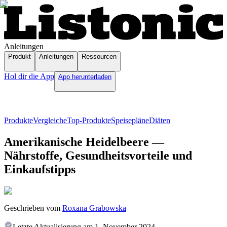
Anleitungen
Produkt
Anleitungen
Ressourcen
Hol dir die App
App herunterladen
Produkte
Vergleiche
Top-Produkte
Speisepläne
Diäten
Amerikanische Heidelbeere —
Nährstoffe, Gesundheitsvorteile und
Einkaufstipps
Geschrieben vom
Roxana Grabowska
Letzte Aktualisierung am
1. November 2024