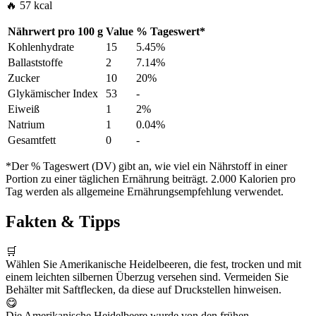
🔥 57 kcal
Nährwert pro
100 g
Value
%
Tageswert
*
Kohlenhydrate
15
5.45%
Ballaststoffe
2
7.14%
Zucker
10
20%
Glykämischer Index
53
-
Eiweiß
1
2%
Natrium
1
0.04%
Gesamtfett
0
-
*Der % Tageswert (DV) gibt an, wie viel ein Nährstoff in einer
Portion zu einer täglichen Ernährung beiträgt. 2.000 Kalorien pro
Tag werden als allgemeine Ernährungsempfehlung verwendet.
Fakten & Tipps
🛒
Wählen Sie Amerikanische Heidelbeeren, die fest, trocken und mit
einem leichten silbernen Überzug versehen sind. Vermeiden Sie
Behälter mit Saftflecken, da diese auf Druckstellen hinweisen.
😋
Die Amerikanische Heidelbeere wurde von den frühen