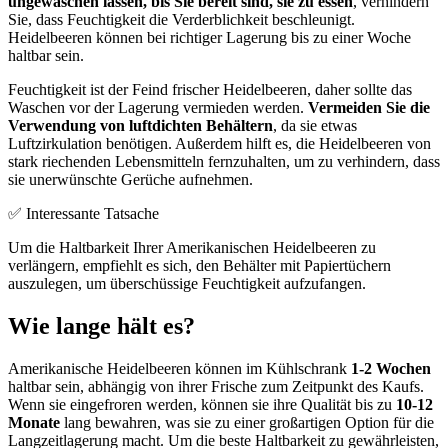
ungewaschen lassen, bis Sie bereit sind, sie zu essen
, verhindern
Sie, dass Feuchtigkeit die Verderblichkeit beschleunigt.
Heidelbeeren können bei richtiger Lagerung bis zu einer Woche
haltbar sein.
Feuchtigkeit ist der Feind frischer Heidelbeeren, daher sollte das
Waschen vor der Lagerung vermieden werden.
Vermeiden Sie die
Verwendung von luftdichten Behältern
, da sie etwas
Luftzirkulation benötigen. Außerdem hilft es, die Heidelbeeren von
stark riechenden Lebensmitteln fernzuhalten, um zu verhindern, dass
sie unerwünschte Gerüche aufnehmen.
✅ Interessante Tatsache
Um die Haltbarkeit Ihrer Amerikanischen Heidelbeeren zu
verlängern, empfiehlt es sich, den Behälter mit Papiertüchern
auszulegen, um überschüssige Feuchtigkeit aufzufangen.
Wie lange hält es?
Amerikanische Heidelbeeren können im Kühlschrank
1-2 Wochen
haltbar sein, abhängig von ihrer Frische zum Zeitpunkt des Kaufs.
Wenn sie eingefroren werden, können sie ihre Qualität bis zu
10-12
Monate
lang bewahren, was sie zu einer großartigen Option für die
Langzeitlagerung macht. Um die beste Haltbarkeit zu gewährleisten,