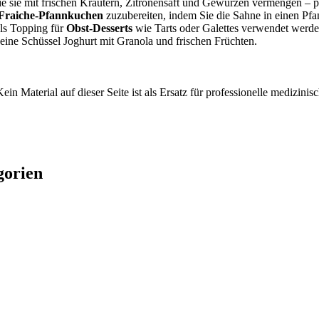
ie sie mit frischen Kräutern, Zitronensaft und Gewürzen vermengen – 
Fraiche-Pfannkuchen
zuzubereiten, indem Sie die Sahne in einen Pf
ls Topping für
Obst-Desserts
wie Tarts oder Galettes verwendet werde
 eine Schüssel Joghurt mit Granola und frischen Früchten.
ein Material auf dieser Seite ist als Ersatz für professionelle medizi
gorien