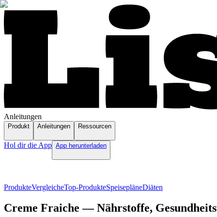
Anleitungen
Produkt
Anleitungen
Ressourcen
Hol dir die App
App herunterladen
Produkte
Vergleiche
Top-Produkte
Speisepläne
Diäten
Creme Fraiche — Nährstoffe, Gesundheitsv