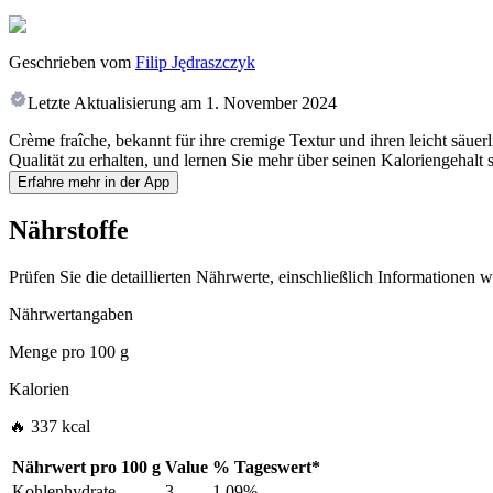
Geschrieben vom
Filip Jędraszczyk
Letzte Aktualisierung am
1. November 2024
Crème fraîche, bekannt für ihre cremige Textur und ihren leicht säuer
Qualität zu erhalten, und lernen Sie mehr über seinen Kaloriengehal
Erfahre mehr in der App
Nährstoffe
Prüfen Sie die detaillierten Nährwerte, einschließlich Informationen
Nährwertangaben
Menge pro
100 g
Kalorien
🔥 337 kcal
Nährwert pro
100 g
Value
%
Tageswert
*
Kohlenhydrate
3
1.09%