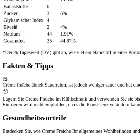
Ballaststoffe
0
-
Zucker
3
6%
Glykämischer Index
4
-
Eiweiß
2
4%
Natrium
44
1.91%
Gesamtfett
35
44.87%
*Der % Tageswert (DV) gibt an, wie viel ein Nährstoff in einer Port
Fakten & Tipps
😋
Crème fraîche ähnelt Sauerrahm, ist jedoch weniger sauer und hat ein
📦
Lagern Sie Creme Fraiche im Kühlschrank und verwenden Sie sie bi
Einfrieren wird nicht empfohlen, da es die Konsistenz verändern kann
Gesundheitsvorteile
Entdecken Sie, wie Creme Fraiche Ihr allgemeines Wohlbefinden und