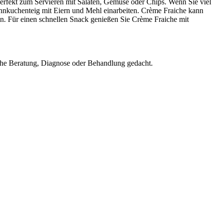
perfekt zum Servieren mit Salaten, Gemüse oder Chips. Wenn Sie viel
annkuchenteig mit Eiern und Mehl einarbeiten. Crème Fraiche kann
n. Für einen schnellen Snack genießen Sie Crème Fraiche mit
nische Beratung, Diagnose oder Behandlung gedacht.