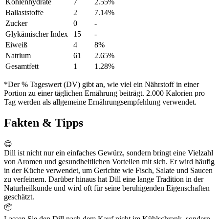
Kohlenhydrate
7
2.55%
Ballaststoffe
2
7.14%
Zucker
0
-
Glykämischer Index
15
-
Eiweiß
4
8%
Natrium
61
2.65%
Gesamtfett
1
1.28%
*Der % Tageswert (DV) gibt an, wie viel ein Nährstoff in einer
Portion zu einer täglichen Ernährung beiträgt. 2.000 Kalorien pro
Tag werden als allgemeine Ernährungsempfehlung verwendet.
Fakten & Tipps
😋
Dill ist nicht nur ein einfaches Gewürz, sondern bringt eine Vielzahl
von Aromen und gesundheitlichen Vorteilen mit sich. Er wird häufig
in der Küche verwendet, um Gerichte wie Fisch, Salate und Saucen
zu verfeinern. Darüber hinaus hat Dill eine lange Tradition in der
Naturheilkunde und wird oft für seine beruhigenden Eigenschaften
geschätzt.
📦
Lassen Sie den Dill nach dem Kauf nicht im Kühlschrank, sondern