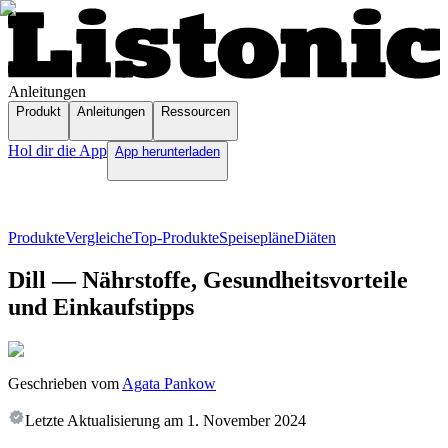
Anleitungen
Produkt
Anleitungen
Ressourcen
Hol dir die App
App herunterladen
Produkte
Vergleiche
Top-Produkte
Speisepläne
Diäten
Dill — Nährstoffe, Gesundheitsvorteile
und Einkaufstipps
Geschrieben vom
Agata Pankow
Letzte Aktualisierung am
1. November 2024