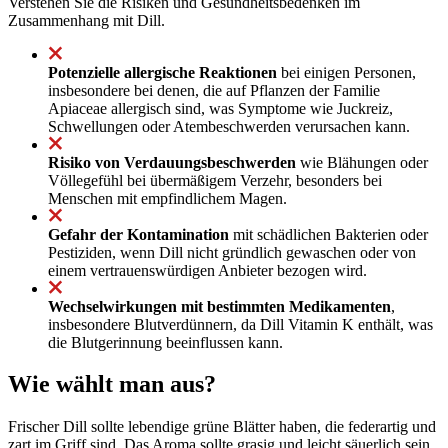
Verstehen Sie die Risiken und Gesundheitsbedenken im
Zusammenhang mit Dill.
Potenzielle allergische Reaktionen
bei einigen Personen,
insbesondere bei denen, die auf Pflanzen der Familie
Apiaceae allergisch sind, was Symptome wie Juckreiz,
Schwellungen oder Atembeschwerden verursachen kann.
Risiko von Verdauungsbeschwerden
wie Blähungen oder
Völlegefühl bei übermäßigem Verzehr, besonders bei
Menschen mit empfindlichem Magen.
Gefahr der Kontamination
mit schädlichen Bakterien oder
Pestiziden, wenn Dill nicht gründlich gewaschen oder von
einem vertrauenswürdigen Anbieter bezogen wird.
Wechselwirkungen mit bestimmten Medikamenten
,
insbesondere Blutverdünnern, da Dill Vitamin K enthält, was
die Blutgerinnung beeinflussen kann.
Wie wählt man aus?
Frischer Dill sollte lebendige grüne Blätter haben, die federartig und
zart im Griff sind. Das Aroma sollte grasig und leicht säuerlich sein.