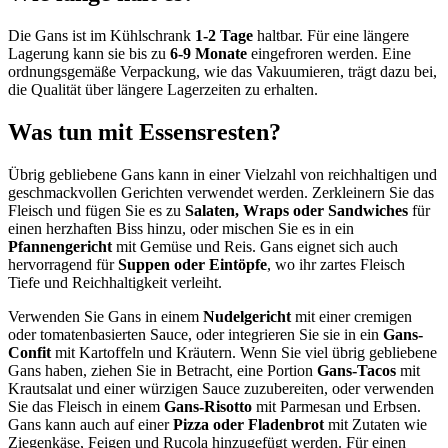
Die Gans ist im Kühlschrank
1-2 Tage
haltbar. Für eine längere
Lagerung kann sie bis zu
6-9 Monate
eingefroren werden. Eine
ordnungsgemäße Verpackung, wie das Vakuumieren, trägt dazu bei,
die Qualität über längere Lagerzeiten zu erhalten.
Was tun mit Essensresten?
Übrig gebliebene Gans kann in einer Vielzahl von reichhaltigen und
geschmackvollen Gerichten verwendet werden. Zerkleinern Sie das
Fleisch und fügen Sie es zu
Salaten, Wraps oder Sandwiches
für
einen herzhaften Biss hinzu, oder mischen Sie es in ein
Pfannengericht
mit Gemüse und Reis. Gans eignet sich auch
hervorragend für
Suppen oder Eintöpfe
, wo ihr zartes Fleisch
Tiefe und Reichhaltigkeit verleiht.
Verwenden Sie Gans in einem
Nudelgericht
mit einer cremigen
oder tomatenbasierten Sauce, oder integrieren Sie sie in ein
Gans-
Confit
mit Kartoffeln und Kräutern. Wenn Sie viel übrig gebliebene
Gans haben, ziehen Sie in Betracht, eine Portion
Gans-Tacos
mit
Krautsalat und einer würzigen Sauce zuzubereiten, oder verwenden
Sie das Fleisch in einem
Gans-Risotto
mit Parmesan und Erbsen.
Gans kann auch auf einer
Pizza oder Fladenbrot
mit Zutaten wie
Ziegenkäse, Feigen und Rucola hinzugefügt werden. Für einen