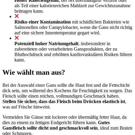
Hoher Kaloriengehalt
, der bei übermäßigem Verzehr oder
als Teil einer kalorienreichen Mahlzeit zur Gewichtszunahme
beitragen kann.
Risiko einer Kontamination
mit schädlichen Bakterien wie
Salmonellen oder Campylobacter, wenn die Gans nicht richtig
auf eine sichere Innentemperatur gegart wird.
Potenziell hoher Natriumgehalt
, insbesondere in
zubereiteten oder verarbeiteten Gansprodukten, der zu
Bluthochdruck und erhöhten kardiovaskulären Risiken führen
kann.
Wie wählt man aus?
Bei der Auswahl einer Gans sollte die Haut fest und die Fettschicht
dick sein, um während des Kochens für Feuchtigkeit zu sorgen. Das
Fleisch sollte einen reichen, vollmundigen Geschmack haben.
Stellen Sie sicher, dass das Fleisch beim Drücken elastisch ist
,
was auf Frische hinweist.
Vermeiden Sie Gänse mit lockerer oder übermäßig fetter Haut, da
dies zu einem zu fettigen Endgericht führen kann.
Gutes
Gansfleisch sollte dicht und geschmackvoll sein
, ideal zum Braten
oder Schmoren.