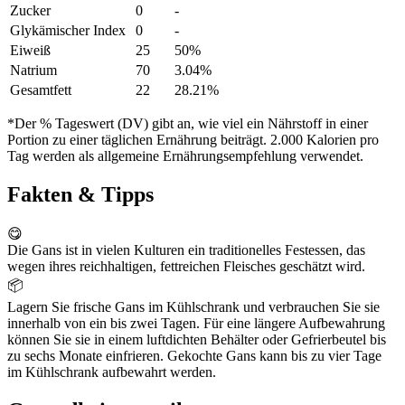
Zucker
0
-
Glykämischer Index
0
-
Eiweiß
25
50%
Natrium
70
3.04%
Gesamtfett
22
28.21%
*Der % Tageswert (DV) gibt an, wie viel ein Nährstoff in einer
Portion zu einer täglichen Ernährung beiträgt. 2.000 Kalorien pro
Tag werden als allgemeine Ernährungsempfehlung verwendet.
Fakten & Tipps
😋
Die Gans ist in vielen Kulturen ein traditionelles Festessen, das
wegen ihres reichhaltigen, fettreichen Fleisches geschätzt wird.
📦
Lagern Sie frische Gans im Kühlschrank und verbrauchen Sie sie
innerhalb von ein bis zwei Tagen. Für eine längere Aufbewahrung
können Sie sie in einem luftdichten Behälter oder Gefrierbeutel bis
zu sechs Monate einfrieren. Gekochte Gans kann bis zu vier Tage
im Kühlschrank aufbewahrt werden.