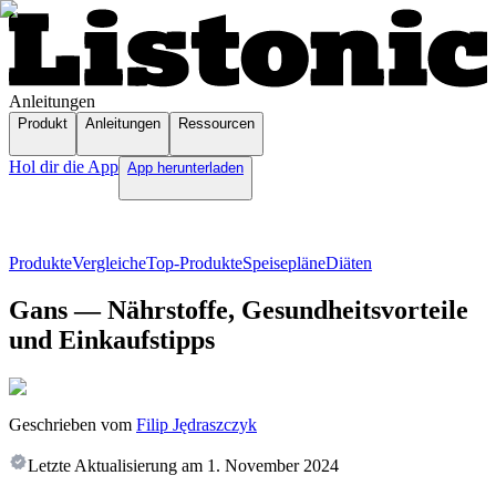
Anleitungen
Produkt
Anleitungen
Ressourcen
Hol dir die App
App herunterladen
Produkte
Vergleiche
Top-Produkte
Speisepläne
Diäten
Gans — Nährstoffe, Gesundheitsvorteile
und Einkaufstipps
Geschrieben vom
Filip Jędraszczyk
Letzte Aktualisierung am
1. November 2024