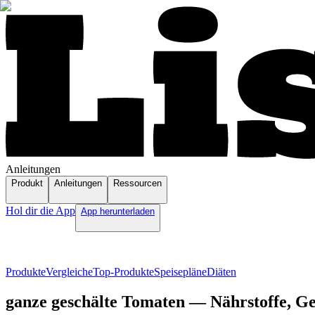
Anleitungen
Produkt
Anleitungen
Ressourcen
Hol dir die App
App herunterladen
Produkte
Vergleiche
Top-Produkte
Speisepläne
Diäten
ganze geschälte Tomaten — Nährstoffe, Ge