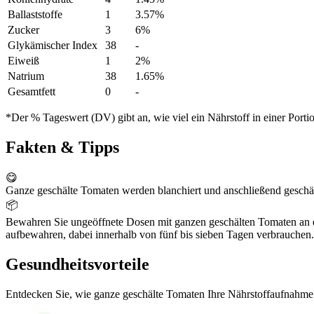
Ballaststoffe
1
3.57%
Zucker
3
6%
Glykämischer Index
38
-
Eiweiß
1
2%
Natrium
38
1.65%
Gesamtfett
0
-
*Der % Tageswert (DV) gibt an, wie viel ein Nährstoff in einer Port
Fakten & Tipps
😋
Ganze geschälte Tomaten werden blanchiert und anschließend geschäl
📦
Bewahren Sie ungeöffnete Dosen mit ganzen geschälten Tomaten an e
aufbewahren, dabei innerhalb von fünf bis sieben Tagen verbrauchen.
Gesundheitsvorteile
Entdecken Sie, wie ganze geschälte Tomaten Ihre Nährstoffaufnahme 