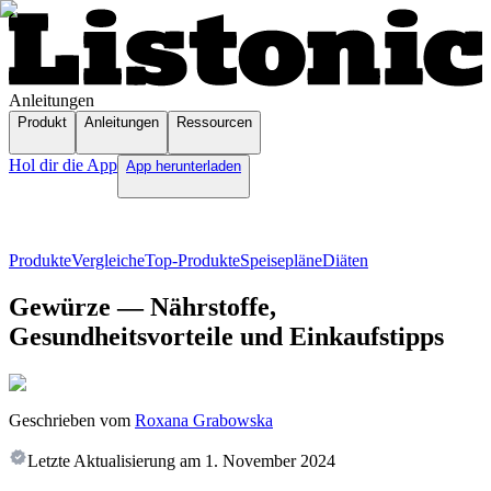
Anleitungen
Produkt
Anleitungen
Ressourcen
Hol dir die App
App herunterladen
Produkte
Vergleiche
Top-Produkte
Speisepläne
Diäten
Gewürze — Nährstoffe,
Gesundheitsvorteile und Einkaufstipps
Geschrieben vom
Roxana Grabowska
Letzte Aktualisierung am
1. November 2024