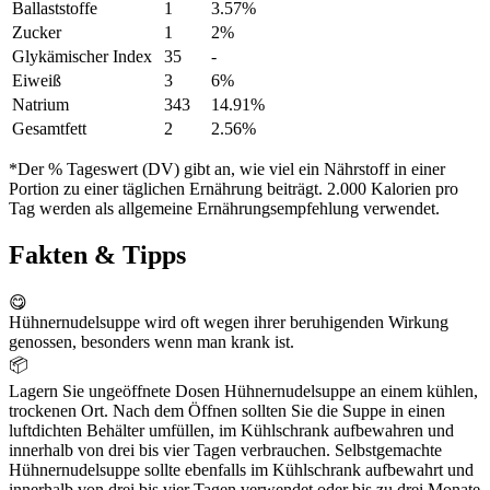
Ballaststoffe
1
3.57%
Zucker
1
2%
Glykämischer Index
35
-
Eiweiß
3
6%
Natrium
343
14.91%
Gesamtfett
2
2.56%
*Der % Tageswert (DV) gibt an, wie viel ein Nährstoff in einer
Portion zu einer täglichen Ernährung beiträgt. 2.000 Kalorien pro
Tag werden als allgemeine Ernährungsempfehlung verwendet.
Fakten & Tipps
😋
Hühnernudelsuppe wird oft wegen ihrer beruhigenden Wirkung
genossen, besonders wenn man krank ist.
📦
Lagern Sie ungeöffnete Dosen Hühnernudelsuppe an einem kühlen,
trockenen Ort. Nach dem Öffnen sollten Sie die Suppe in einen
luftdichten Behälter umfüllen, im Kühlschrank aufbewahren und
innerhalb von drei bis vier Tagen verbrauchen. Selbstgemachte
Hühnernudelsuppe sollte ebenfalls im Kühlschrank aufbewahrt und
innerhalb von drei bis vier Tagen verwendet oder bis zu drei Monate