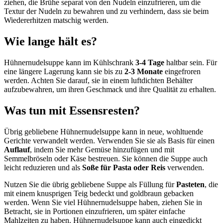
ziehen, die Brühe separat von den Nudeln einzufrieren, um die
Textur der Nudeln zu bewahren und zu verhindern, dass sie beim
Wiedererhitzen matschig werden.
Wie lange hält es?
Hühnernudelsuppe kann im Kühlschrank
3-4 Tage
haltbar sein. Für
eine längere Lagerung kann sie bis zu
2-3 Monate
eingefroren
werden. Achten Sie darauf, sie in einem luftdichten Behälter
aufzubewahren, um ihren Geschmack und ihre Qualität zu erhalten.
Was tun mit Essensresten?
Übrig gebliebene Hühnernudelsuppe kann in neue, wohltuende
Gerichte verwandelt werden. Verwenden Sie sie als Basis für einen
Auflauf
, indem Sie mehr Gemüse hinzufügen und mit
Semmelbröseln oder Käse bestreuen. Sie können die Suppe auch
leicht reduzieren und als
Soße für Pasta oder Reis
verwenden.
Nutzen Sie die übrig gebliebene Suppe als Füllung für
Pasteten
, die
mit einem knusprigen Teig bedeckt und goldbraun gebacken
werden. Wenn Sie viel Hühnernudelsuppe haben, ziehen Sie in
Betracht, sie in Portionen einzufrieren, um später einfache
Mahlzeiten zu haben. Hühnernudelsuppe kann auch eingedickt