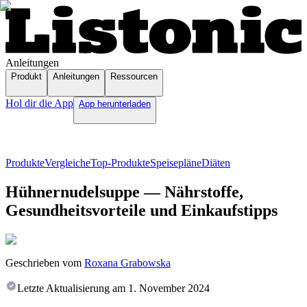
Anleitungen
Produkt
Anleitungen
Ressourcen
Hol dir die App
App herunterladen
Produkte
Vergleiche
Top-Produkte
Speisepläne
Diäten
Hühnernudelsuppe — Nährstoffe,
Gesundheitsvorteile und Einkaufstipps
Geschrieben vom
Roxana Grabowska
Letzte Aktualisierung am
1. November 2024