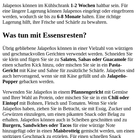
Jalapenos können im Kühlschrank
1-2 Wochen
haltbar sein. Für
eine längere Lagerung können Jalapenos eingelegt oder eingefroren
werden, wodurch sie bis zu
6-8 Monate
halten. Eine richtige
Lagerung hilft, ihre Frische und Schärfe zu bewahren.
Was tun mit Essensresten?
Übrig gebliebene Jalapeños können in einer Vielzahl von würzigen
und geschmackvollen Gerichten verwendet werden. Schneiden Sie
sie klein und fügen Sie sie zu
Salaten, Salsas oder Guacamole
für
einen scharfen Kick hinzu, oder mischen Sie sie in ein
Pasta-
Gericht
mit Käse und Sahne für zusätzliche Schärfe. Jalapeños sind
auch hervorragend, wenn sie mit Käse gefüllt und als
Jalapeño-
Popper
gebacken werden.
Verwenden Sie Jalapeños in einem
Pfannengericht
mit Gemüse
und Ihrer Wahl an Protein, oder mischen Sie sie in ein
Chili oder
Eintopf
mit Bohnen, Fleisch und Tomaten. Wenn Sie viele
Jalapeños haben, ziehen Sie in Betracht, sie mit Essig, Zucker und
Gewürzen einzulegen, um einen pikanten Snack oder Belag zu
erhalten. Jalapeños können auch in Scheiben geschnitten und zu
Burgern, Sandwiches oder Tacos
für eine würzige Note
hinzugefügt oder in einen
Maisbrotteig
gemischt werden, um einen
spritzigen Geschmack zu erzielen. Für einen schnellen Snack