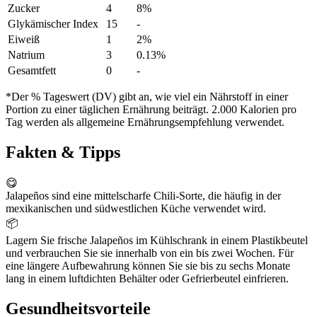
Zucker
4
8%
Glykämischer Index
15
-
Eiweiß
1
2%
Natrium
3
0.13%
Gesamtfett
0
-
*Der % Tageswert (DV) gibt an, wie viel ein Nährstoff in einer
Portion zu einer täglichen Ernährung beiträgt. 2.000 Kalorien pro
Tag werden als allgemeine Ernährungsempfehlung verwendet.
Fakten & Tipps
😋
Jalapeños sind eine mittelscharfe Chili-Sorte, die häufig in der
mexikanischen und südwestlichen Küche verwendet wird.
📦
Lagern Sie frische Jalapeños im Kühlschrank in einem Plastikbeutel
und verbrauchen Sie sie innerhalb von ein bis zwei Wochen. Für
eine längere Aufbewahrung können Sie sie bis zu sechs Monate
lang in einem luftdichten Behälter oder Gefrierbeutel einfrieren.
Gesundheitsvorteile