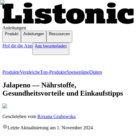
Anleitungen
Produkt
Anleitungen
Ressourcen
Hol dir die App
App herunterladen
Produkte
Vergleiche
Top-Produkte
Speisepläne
Diäten
Jalapeno — Nährstoffe,
Gesundheitsvorteile und Einkaufstipps
Geschrieben vom
Roxana Grabowska
Letzte Aktualisierung am
1. November 2024