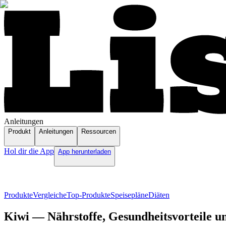
Anleitungen
Produkt
Anleitungen
Ressourcen
Hol dir die App
App herunterladen
Produkte
Vergleiche
Top-Produkte
Speisepläne
Diäten
Kiwi — Nährstoffe, Gesundheitsvorteile u