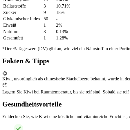
Ballaststoffe
3
10.71%
Zucker
9
18%
Glykämischer Index
50
-
Eiweiß
1
2%
Natrium
3
0.13%
Gesamtfett
1
1.28%
*Der % Tageswert (DV) gibt an, wie viel ein Nährstoff in einer Port
Fakten & Tipps
😋
Kiwi, ursprünglich als chinesische Stachelbeere bekannt, wurde in 
📦
Lagern Sie Kiwi bei Raumtemperatur, bis sie reif sind. Sobald sie rei
Gesundheitsvorteile
Entdecken Sie, wie Kiwi eine köstliche und vitaminreiche Frucht ist, 