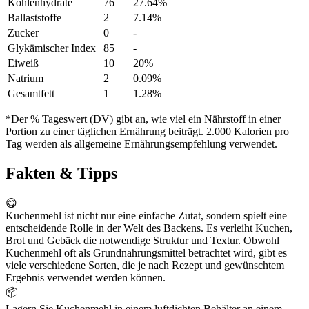
Kohlenhydrate
76
27.64%
Ballaststoffe
2
7.14%
Zucker
0
-
Glykämischer Index
85
-
Eiweiß
10
20%
Natrium
2
0.09%
Gesamtfett
1
1.28%
*Der % Tageswert (DV) gibt an, wie viel ein Nährstoff in einer
Portion zu einer täglichen Ernährung beiträgt. 2.000 Kalorien pro
Tag werden als allgemeine Ernährungsempfehlung verwendet.
Fakten & Tipps
😋
Kuchenmehl ist nicht nur eine einfache Zutat, sondern spielt eine
entscheidende Rolle in der Welt des Backens. Es verleiht Kuchen,
Brot und Gebäck die notwendige Struktur und Textur. Obwohl
Kuchenmehl oft als Grundnahrungsmittel betrachtet wird, gibt es
viele verschiedene Sorten, die je nach Rezept und gewünschtem
Ergebnis verwendet werden können.
📦
Lagern Sie Kuchenmehl in einem luftdichten Behälter an einem