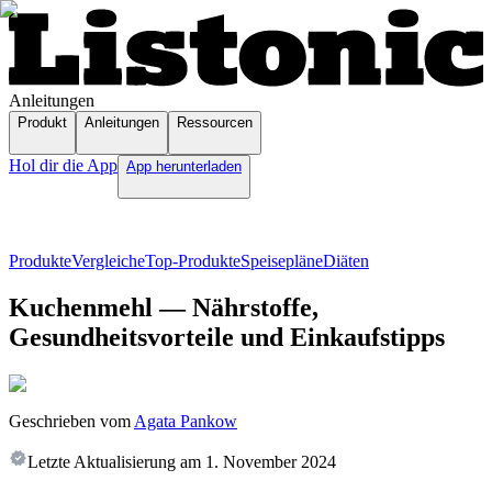
Anleitungen
Produkt
Anleitungen
Ressourcen
Hol dir die App
App herunterladen
Produkte
Vergleiche
Top-Produkte
Speisepläne
Diäten
Kuchenmehl — Nährstoffe,
Gesundheitsvorteile und Einkaufstipps
Geschrieben vom
Agata Pankow
Letzte Aktualisierung am
1. November 2024