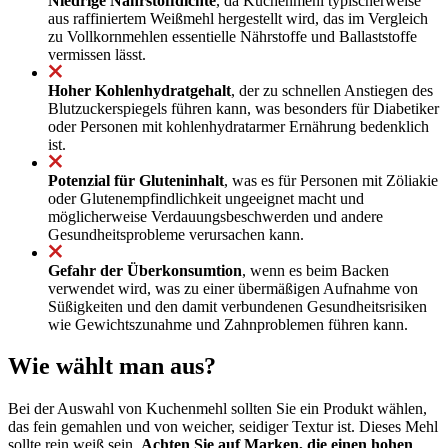
Niedrige Nährstoffdichte
, da Kuchenmehl typischerweise
aus raffiniertem Weißmehl hergestellt wird, das im Vergleich
zu Vollkornmehlen essentielle Nährstoffe und Ballaststoffe
vermissen lässt.
Hoher Kohlenhydratgehalt
, der zu schnellen Anstiegen des
Blutzuckerspiegels führen kann, was besonders für Diabetiker
oder Personen mit kohlenhydratarmer Ernährung bedenklich
ist.
Potenzial für Gluteninhalt
, was es für Personen mit Zöliakie
oder Glutenempfindlichkeit ungeeignet macht und
möglicherweise Verdauungsbeschwerden und andere
Gesundheitsprobleme verursachen kann.
Gefahr der Überkonsumtion
, wenn es beim Backen
verwendet wird, was zu einer übermäßigen Aufnahme von
Süßigkeiten und den damit verbundenen Gesundheitsrisiken
wie Gewichtszunahme und Zahnproblemen führen kann.
Wie wählt man aus?
Bei der Auswahl von Kuchenmehl sollten Sie ein Produkt wählen,
das fein gemahlen und von weicher, seidiger Textur ist. Dieses Mehl
sollte rein weiß sein.
Achten Sie auf Marken, die einen hohen