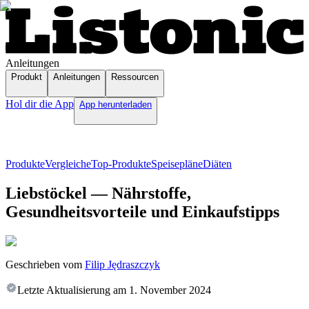
Anleitungen
Produkt
Anleitungen
Ressourcen
Hol dir die App
App herunterladen
Produkte
Vergleiche
Top-Produkte
Speisepläne
Diäten
Liebstöckel — Nährstoffe,
Gesundheitsvorteile und Einkaufstipps
Geschrieben vom
Filip Jędraszczyk
Letzte Aktualisierung am
1. November 2024