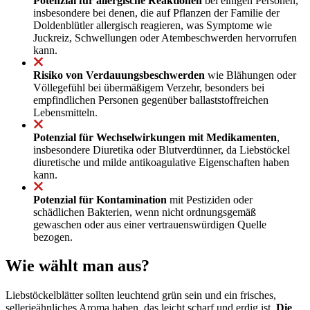
Potenzial für allergische Reaktionen
bei einigen Personen,
insbesondere bei denen, die auf Pflanzen der Familie der
Doldenblütler allergisch reagieren, was Symptome wie
Juckreiz, Schwellungen oder Atembeschwerden hervorrufen
kann.
Risiko von Verdauungsbeschwerden
wie Blähungen oder
Völlegefühl bei übermäßigem Verzehr, besonders bei
empfindlichen Personen gegenüber ballaststoffreichen
Lebensmitteln.
Potenzial für Wechselwirkungen mit Medikamenten
,
insbesondere Diuretika oder Blutverdünner, da Liebstöckel
diuretische und milde antikoagulative Eigenschaften haben
kann.
Potenzial für Kontamination
mit Pestiziden oder
schädlichen Bakterien, wenn nicht ordnungsgemäß
gewaschen oder aus einer vertrauenswürdigen Quelle
bezogen.
Wie wählt man aus?
Liebstöckelblätter sollten leuchtend grün sein und ein frisches,
sellerieähnliches Aroma haben, das leicht scharf und erdig ist.
Die