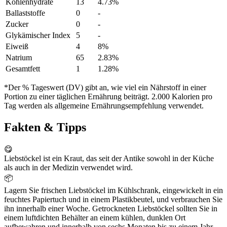
Kohlenhydrate
13
4.73%
Ballaststoffe
0
-
Zucker
0
-
Glykämischer Index
5
-
Eiweiß
4
8%
Natrium
65
2.83%
Gesamtfett
1
1.28%
*Der % Tageswert (DV) gibt an, wie viel ein Nährstoff in einer
Portion zu einer täglichen Ernährung beiträgt. 2.000 Kalorien pro
Tag werden als allgemeine Ernährungsempfehlung verwendet.
Fakten & Tipps
😋
Liebstöckel ist ein Kraut, das seit der Antike sowohl in der Küche
als auch in der Medizin verwendet wird.
📦
Lagern Sie frischen Liebstöckel im Kühlschrank, eingewickelt in ein
feuchtes Papiertuch und in einem Plastikbeutel, und verbrauchen Sie
ihn innerhalb einer Woche. Getrockneten Liebstöckel sollten Sie in
einem luftdichten Behälter an einem kühlen, dunklen Ort
aufbewahren und innerhalb von sechs Monaten bis zu einem Jahr